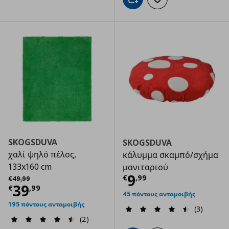
Προσθήκη στο καλάθι
Προσθήκη στα αγαπημ
SKOGSDUVA
SKOGSDUVA
χαλί ψηλό πέλος,
κάλυμμα σκαμπό/σχήμα
133x160 cm
μανιταριού
Τρέχουσα τιμ
Αρχική τιμή
€ 49,99
9
€
,
99
€
49
,
99
Τρέχουσα τιμή
€ 39,99
39
€
,
99
45 πόντους ανταμοιβής
195 πόντους ανταμοιβής
(3)
(2)