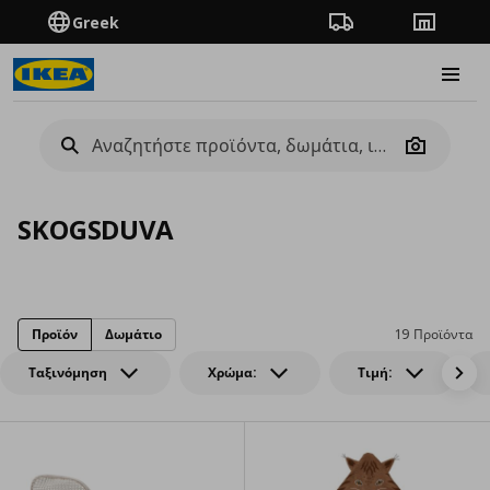
Greek
Πορεία παραγγελίας
Καταστή
Burge
Camera
SKOGSDUVA
Προϊόν
Δωμάτιο
19 Προϊόντα
Ταξινόμηση
Χρώμα:
Τιμή: