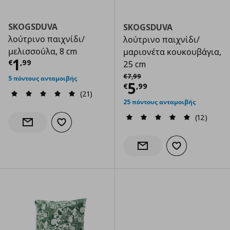
SKOGSDUVA
SKOGSDUVA
λούτρινο παιχνίδι/
λούτρινο παιχνίδι/
μελισσούλα, 8 cm
μαριονέτα κουκουβάγια,
Τρέχουσα τιμή
€ 1,99
1
€
,
99
25 cm
Αρχική τιμή
€ 7,99
€
7
,
99
5 πόντους ανταμοιβής
Τρέχουσα τιμ
5
€
,
99
(21)
25 πόντους ανταμοιβής
(12)
Προσθήκη στα αγαπημένα
Ενημέρωση διαθεσιμότητας
Προσθήκη στα α
Ενημέρωση διαθεσιμότητας