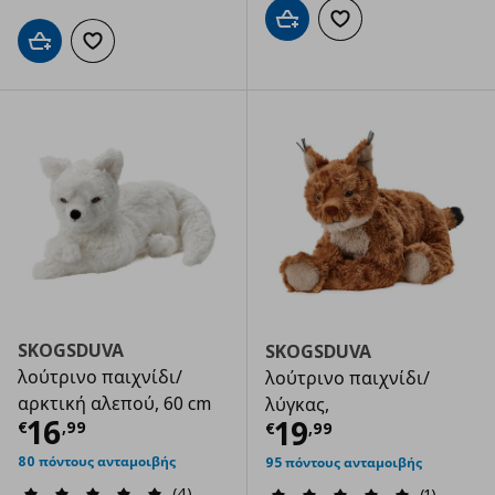
Προσθήκη στο καλάθι
Προσθήκη στα αγαπημ
Προσθήκη στο καλάθι
Προσθήκη στα αγαπημένα
SKOGSDUVA
SKOGSDUVA
λούτρινο παιχνίδι/
λούτρινο παιχνίδι/
αρκτική αλεπού, 60 cm
λύγκας,
Τρέχουσα τιμή
€ 16,99
16
Τρέχουσα τιμ
19
€
,
99
€
,
99
80 πόντους ανταμοιβής
95 πόντους ανταμοιβής
(4)
(1)