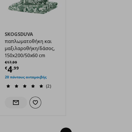
SKOGSDUVA
παπλωματοθήκη και
μαξιλαροθήκη/δάσος,
150x200/50x60 cm
Αρχική τιμή
€ 17,99
€
17
,
99
Τρέχουσα τιμή
€ 4,99
4
€
,
99
20 πόντους ανταμοιβής
(2)
Προσθήκη στα αγαπημένα
Ενημέρωση διαθεσιμότητας