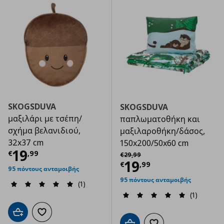
SKOGSDUVA
SKOGSDUVA
μαξιλάρι με τσέπη/
παπλωματοθήκη και
σχήμα βελανιδιού,
μαξιλαροθήκη/δάσος,
32x37 cm
150x200/50x60 cm
Τρέχουσα τιμή
€ 19,99
19
Αρχική τιμή
€ 29,99
€
,
99
€
29
,
99
Τρέχουσα τιμ
19
€
,
99
95 πόντους ανταμοιβής
95 πόντους ανταμοιβής
(1)
(1)
Προσθήκη στο καλάθι
Προσθήκη στα αγαπημένα