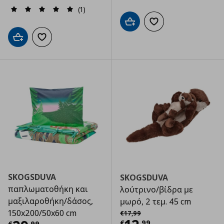
(1)
Προσθήκη στο καλάθι
Προσθήκη στα αγαπημ
Προσθήκη στο καλάθι
Προσθήκη στα αγαπημένα
SKOGSDUVA
SKOGSDUVA
παπλωματοθήκη και
λούτρινο/βίδρα με
μαξιλαροθήκη/δάσος,
μωρό, 2 τεμ. 45 cm
Αρχική τιμή
€ 17,99
150x200/50x60 cm
€
17
,
99
€
,
99
€
,
99