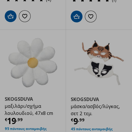
Προσθήκη στο καλάθι
Προσθήκη στα αγαπημένα
Προσθήκη στο καλάθι
Προσθήκη στα αγαπημ
SKOGSDUVA
SKOGSDUVA
μαξιλάρι/σχήμα
μάσκα/ασβός/λύγκας,
λουλουδιού, 47x8 cm
σετ 2 τεμ.
Τρέχουσα τιμή
€ 19,99
19
Τρέχουσα τιμ
9
€
,
99
€
,
99
95 πόντους ανταμοιβής
45 πόντους ανταμοιβής