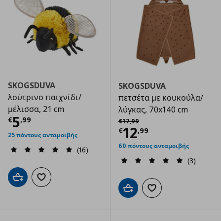
SKOGSDUVA
SKOGSDUVA
λούτρινο παιχνίδι/
πετσέτα με κουκούλα/
μέλισσα, 21 cm
λύγκας, 70x140 cm
Τρέχουσα τιμή
€ 5,99
5
Αρχική τιμή
€ 17,99
€
,
99
€
17
,
99
Τρέχουσα τιμ
12
€
,
99
25 πόντους ανταμοιβής
60 πόντους ανταμοιβής
(16)
(3)
Προσθήκη στο καλάθι
Προσθήκη στα αγαπημένα
Προσθήκη στο καλάθι
Προσθήκη στα αγαπημ