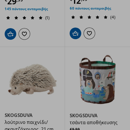
Τρέχουσα τιμ
12
Τρέχουσα τιμή
€ 29,99
29
60 πόντους ανταμοιβής
145 πόντους ανταμοιβής
(4)
(1)
Προσθήκη στο καλάθι
Προσθήκη στα αγαπημ
Προσθήκη στο καλάθι
Προσθήκη στα αγαπημένα
SKOGSDUVA
SKOGSDUVA
λούτρινο παιχνίδι/
τσάντα αποθήκευσης
Αρχική τιμή
€ 9,99
σκαντζόχοιρος, 21 cm
€
9
,
99