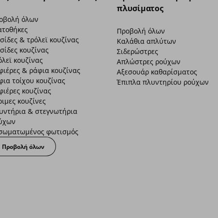
πλυσίματος
οβολή όλων
ατοθήκες
Προβολή όλων
σίδες & τρόλεϊ κουζίνας
Καλάθια απλύτων
σίδες κουζίνας
Σιδερώστρες
όλεϊ κουζίνας
Απλώστρες ρούχων
φιέρες & ράφια κουζίνας
Αξεσουάρ καθαρίσματος
φια τοίχου κουζίνας
Έπιπλα πλυντηρίου ρούχων
φιέρες κουζίνας
οιμες κουζίνες
υντήρια & στεγνωτήρια
ύχων
σωματωμένος φωτισμός
Προβολή όλων