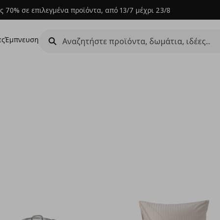
ς 70% σε επιλεγμένα προϊόντα, από 13/7 μέχρι 23/8
ες
Έμπνευση