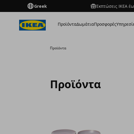
Greek
Εκπτώσεις IKEA έω
Προϊόντα
Δωμάτια
Προσφορές
Υπηρεσί
Προϊόντα
Προϊόντα