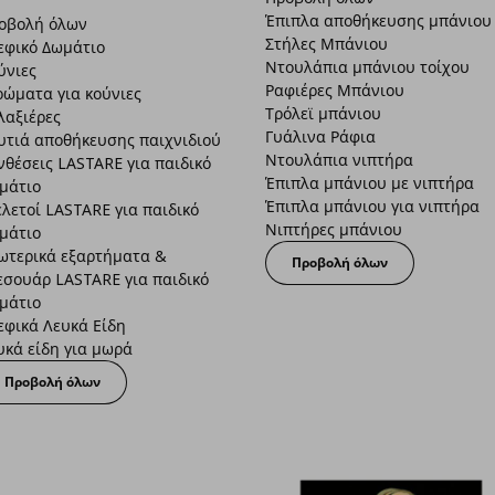
Έπιπλα αποθήκευσης μπάνιου
οβολή όλων
Στήλες Μπάνιου
εφικό Δωμάτιο
Ντουλάπια μπάνιου τοίχου
ύνιες
Ραφιέρες Μπάνιου
ρώματα για κούνιες
Τρόλεϊ μπάνιου
λαξιέρες
Γυάλινα Ράφια
υτιά αποθήκευσης παιχνιδιού
Ντουλάπια νιπτήρα
νθέσεις LASTARE για παιδικό
Έπιπλα μπάνιου με νιπτήρα
μάτιο
Έπιπλα μπάνιου για νιπτήρα
ελετοί LASTARE για παιδικό
Νιπτήρες μπάνιου
μάτιο
ωτερικά εξαρτήματα &
Προβολή όλων
εσουάρ LASTARE για παιδικό
μάτιο
εφικά Λευκά Είδη
υκά είδη για μωρά
Προβολή όλων