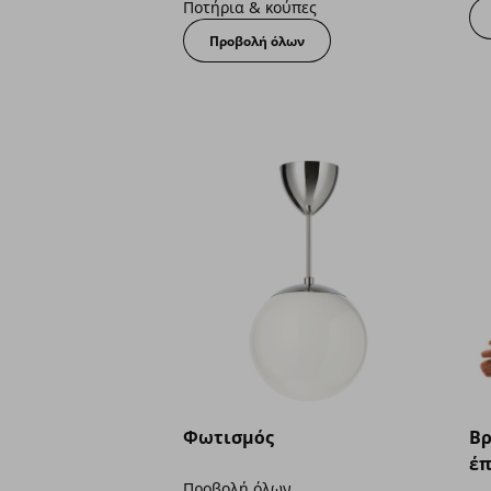
Ποτήρια & κούπες
Προβολή όλων
Φωτισμός
Βρ
έπ
Προβολή όλων