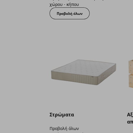
χώρου - κήπου
Προβολή όλων
Στρώματα
Aξ
απ
Προβολή όλων