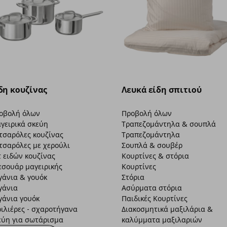
δη κουζίνας
Λευκά είδη σπιτιού
οβολή όλων
Προβολή όλων
γειρικά σκεύη
Τραπεζομάντηλα & σουπλά
τσαρόλες κουζίνας
Τραπεζομάντηλα
τσαρόλες με χερούλι
Σουπλά & σουβέρ
τ ειδών κουζίνας
Κουρτίνες & στόρια
εσουάρ μαγειρικής
Κουρτίνες
γάνια & γουόκ
Στόρια
γάνια
Ασύρματα στόρια
γάνια γουόκ
Παιδικές Κουρτίνες
ριλιέρες - σχαροτήγανα
Διακοσμητικά μαξιλάρια &
εύη για σωτάρισμα
καλύμματα μαξιλαριών