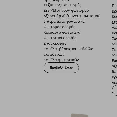
«Έξυπνος» Φωτισμός
Πρ
Σετ «Έξυπνου» φωτισμού
Βρ
Αξεσουάρ «Έξυπνου» φωτισμού
Κο
Επιτραπέζια φωτιστικά
Στ
Φωτισμός οροφής
Αλ
Κρεμαστά φωτιστικά
Κο
Φωτιστικά οροφής
Συ
Σποτ οροφής
δω
Καπέλα, βάσεις και καλώδια
Σκ
φωτιστικών
δω
Καπέλα φωτιστικών
Εσ
αξ
Προβολή όλων
δω
Βρ
Λε