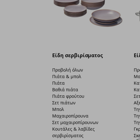
Είδη σερβιρίσματος
Εί
Προβολή όλων
Πρ
Πιάτα & μπολ
Μα
Πιάτα
Κα
Βαθιά πιάτα
Κα
Πιάτα φρούτου
Σε
Σετ πιάτων
Αξ
Μπολ
Τη
Μαχαιροπίρουνα
Τη
Σετ μαχαιροπίρουνων
Τη
Κουτάλες & λαβίδες
Γκ
σερβιρίσματος
Σκ