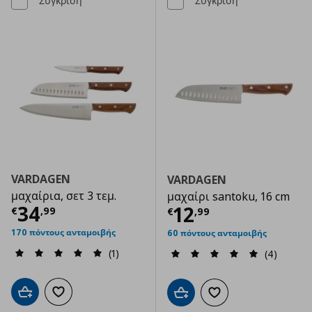
Σύγκριση
Σύγκριση
VARDAGEN
VARDAGEN
μαχαίρια, σετ 3 τεμ.
μαχαίρι santoku, 16 cm
Τρέχουσα τιμή
€ 34,99
34
Τρέχουσα τιμ
12
€
,
99
€
,
99
170 πόντους ανταμοιβής
60 πόντους ανταμοιβής
(1)
(4)
Προσθήκη στο καλάθι
Προσθήκη στα αγαπημένα
Προσθήκη στο καλάθι
Προσθήκη στα αγαπημ