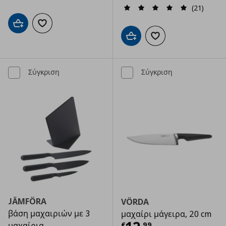
(21)
Προσθήκη στο καλάθι
Προσθήκη στα αγαπημένα
Προσθήκη στο καλάθι
Προσθήκη στα αγαπημ
Σύγκριση
Σύγκριση
JÄMFÖRA
VÖRDA
βάση μαχαιριών με 3
μαχαίρι μάγειρα, 20 cm
€
,
99
μαχαίρια