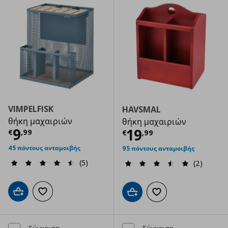
VIMPELFISK
HAVSMAL
θήκη μαχαιριών
θήκη μαχαιριών
Τρέχουσα τιμή
€ 9,99
9
Τρέχουσα τιμ
19
€
,
99
€
,
99
45 πόντους ανταμοιβής
95 πόντους ανταμοιβής
(5)
(2)
Προσθήκη στο καλάθι
Προσθήκη στα αγαπημένα
Προσθήκη στο καλάθι
Προσθήκη στα αγαπημ