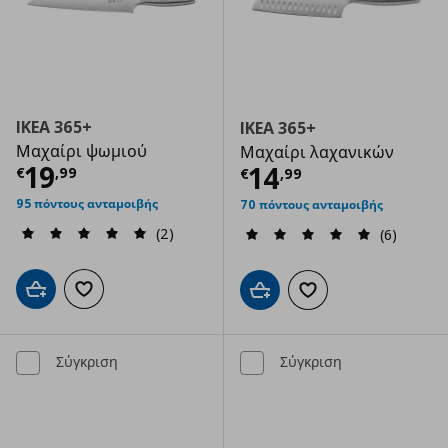
IKEA 365+
IKEA 365+
Μαχαίρι ψωμιού
Μαχαίρι λαχανικών
Τρέχουσα τιμή
€ 19,99
19
Τρέχουσα τιμ
14
€
,
99
€
,
99
95 πόντους ανταμοιβής
70 πόντους ανταμοιβής
(2)
(6)
Προσθήκη στο καλάθι
Προσθήκη στα αγαπημένα
Προσθήκη στο καλάθι
Προσθήκη στα αγαπημ
Σύγκριση
Σύγκριση