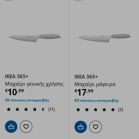
IKEA 365+
IKEA 365+
Μαχαίρι γενικής χρήσης
Μαχαίρι μάγειρα
Τρέχουσα τιμή
€ 10,99
10
Τρέχουσα τιμ
17
€
,
99
€
,
99
50 πόντους ανταμοιβής
85 πόντους ανταμοιβής
(11)
(3)
Προσθήκη στο καλάθι
Προσθήκη στα αγαπημένα
Προσθήκη στο καλάθι
Προσθήκη στα αγαπημ