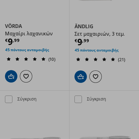
VÖRDA
ÄNDLIG
Μαχαίρι λαχανικών
Σετ μαχαιριών, 3 τεμ.
Τρέχουσα τιμή
€ 9,99
9
Τρέχουσα τιμ
9
€
,
99
€
,
99
45 πόντους ανταμοιβής
45 πόντους ανταμοιβής
(10)
(21)
Προσθήκη στο καλάθι
Προσθήκη στα αγαπημένα
Προσθήκη στο καλάθι
Προσθήκη στα αγαπημ
Σύγκριση
Σύγκριση