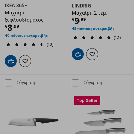
IKEA 365+
LINDRIG
Μαχαίρι
Μαχαίρι, 2 τεμ.
Τρέχουσα τιμ
9
€
,
99
ξεφλουδίσματος
Τρέχουσα τιμή
€ 8,99
8
€
,
99
45 πόντους ανταμοιβής
40 πόντους ανταμοιβής
(12)
(10)
Προσθήκη στο καλάθι
Προσθήκη στα αγαπημ
Προσθήκη στο καλάθι
Προσθήκη στα αγαπημένα
Σύγκριση
Σύγκριση
Top Seller