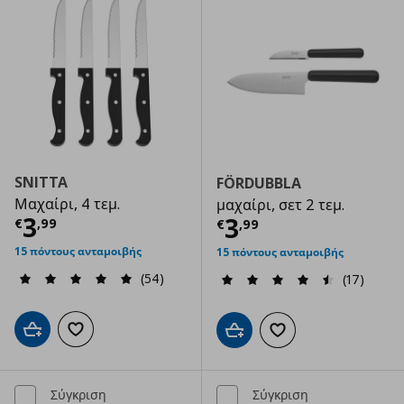
SNITTA
FÖRDUBBLA
Μαχαίρι, 4 τεμ.
μαχαίρι, σετ 2 τεμ.
Τρέχουσα τιμή
€ 3,99
3
Τρέχουσα τιμ
3
€
,
99
€
,
99
15 πόντους ανταμοιβής
15 πόντους ανταμοιβής
(54)
(17)
Προσθήκη στο καλάθι
Προσθήκη στα αγαπημένα
Προσθήκη στο καλάθι
Προσθήκη στα αγαπημ
Σύγκριση
Σύγκριση