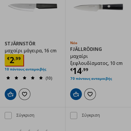
STJÄRNSTÖR
Νέο
FJÄLLRÖDING
μαχαίρι μάγειρα, 16 cm
μαχαίρι
Τρέχουσα τιμή
€ 2,99
2
€
,
99
ξεφλουδίσματος, 10 cm
Τρέχουσα τιμ
14
€
,
99
10 πόντους ανταμοιβής
(10)
70 πόντους ανταμοιβής
Προσθήκη στο καλάθι
Προσθήκη στα αγαπημ
Προσθήκη στο καλάθι
Προσθήκη στα αγαπημένα
Σύγκριση
Σύγκριση