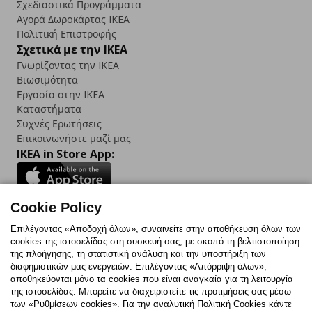
Σχεδιαστικά Προγράμματα
Αγορά Δωρoκάρτας IKEA
Πολιτική Επιστροφής
Σχετικά με την IKEA
Γνωρίζοντας την IKEA
Βιωσιμότητα
Εργασία στην IKEA
Καταστήματα
Συχνές Ερωτήσεις
Επικοινωνήστε μαζί μας
IKEA in Store App:
Cookie Policy
Follow us:
Επιλέγοντας «Αποδοχή όλων», συναινείτε στην αποθήκευση όλων των
cookies της ιστοσελίδας στη συσκευή σας, με σκοπό τη βελτιστοποίηση
Facebook
Instagram
TikTok
Youtube
Pinterest
Twitter
της πλοήγησης, τη στατιστική ανάλυση και την υποστήριξη των
διαφημιστικών μας ενεργειών. Επιλέγοντας «Απόρριψη όλων»,
αποθηκεύονται μόνο τα cookies που είναι αναγκαία για τη λειτουργία
της ιστοσελίδας. Μπορείτε να διαχειριστείτε τις προτιμήσεις σας μέσω
των «Ρυθμίσεων cookies». Για την αναλυτική Πολιτική Cookies κάντε