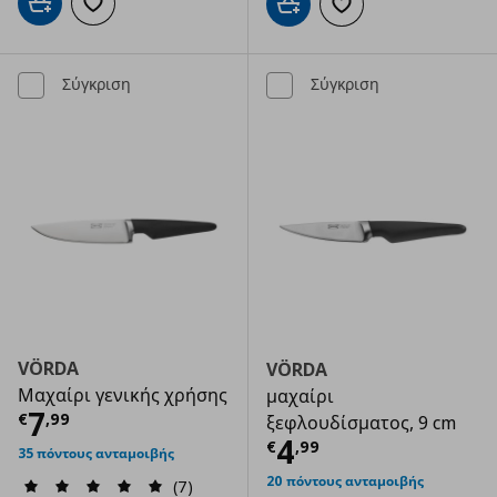
Προσθήκη στο καλάθι
Προσθήκη στα αγαπημένα
Προσθήκη στο καλάθι
Προσθήκη στα αγαπημ
Σύγκριση
Σύγκριση
VÖRDA
VÖRDA
Μαχαίρι γενικής χρήσης
μαχαίρι
Τρέχουσα τιμή
€ 7,99
7
€
,
99
ξεφλουδίσματος, 9 cm
Τρέχουσα τιμ
4
€
,
99
35 πόντους ανταμοιβής
20 πόντους ανταμοιβής
(7)