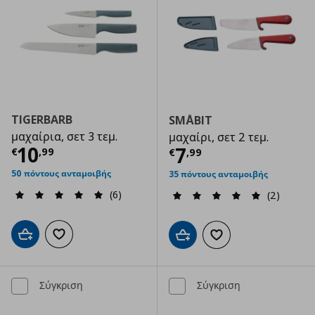
TIGERBARB
SMÅBIT
μαχαίρια, σετ 3 τεμ.
μαχαίρι, σετ 2 τεμ.
Τρέχουσα τιμή
€ 10,99
10
Τρέχουσα τιμ
7
€
,
99
€
,
99
50 πόντους ανταμοιβής
35 πόντους ανταμοιβής
(6)
(2)
Προσθήκη στο καλάθι
Προσθήκη στα αγαπημένα
Προσθήκη στο καλάθι
Προσθήκη στα αγαπημ
Σύγκριση
Σύγκριση