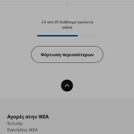
24 από 35 διαθέσιμα προϊόντα
online
24 από 35 διαθέσιμα προϊόντα on
Progress:
Φόρτωση περισσότερων
Back To Top
Αγορές στην IKEA
Έντυπα
Εγγυήσεις IKEA