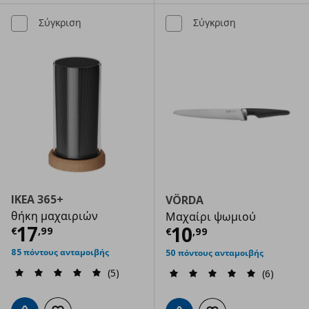
Σύγκριση
Σύγκριση
IKEA 365+
VÖRDA
θήκη μαχαιριών
Μαχαίρι ψωμιού
Τρέχουσα τιμή
€ 17,99
17
Τρέχουσα τιμ
10
€
,
99
€
,
99
85 πόντους ανταμοιβής
50 πόντους ανταμοιβής
(5)
(6)