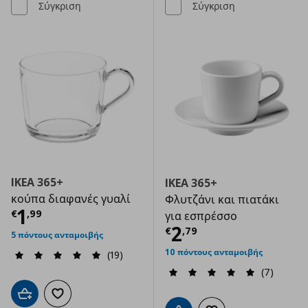
Σύγκριση
Σύγκριση
IKEA 365+
IKEA 365+
κούπα διαφανές γυαλί
Φλυτζάνι και πιατάκι
Τρέχουσα τιμή
€ 1,99
1
€
,
99
για εσπρέσσο
Τρέχουσα τιμ
2
€
,
79
5 πόντους ανταμοιβής
10 πόντους ανταμοιβής
(19)
(7)
Προσθήκη στο καλάθι
Προσθήκη στα αγαπημένα