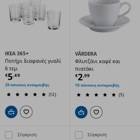
IKEA 365+
VÄRDERA
Ποτήρι διαφανές γυαλί
Φλυτζάνι καφέ και
6 τεμ.
πιατάκι
Τρέχουσα τιμή
€ 5,49
5
Τρέχουσα τιμ
2
€
,
49
€
,
99
25 πόντους ανταμοιβής
10 πόντους ανταμοιβής
(12)
(5)
Προσθήκη στο καλάθι
Προσθήκη στα αγαπημένα
Προσθήκη στο καλάθι
Προσθήκη στα αγαπημ
Σύγκριση
Σύγκριση