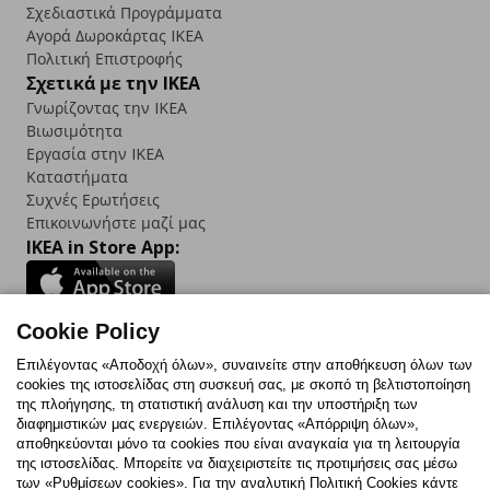
Σχεδιαστικά Προγράμματα
Αγορά Δωρoκάρτας IKEA
Πολιτική Επιστροφής
Σχετικά με την IKEA
Γνωρίζοντας την IKEA
Βιωσιμότητα
Εργασία στην IKEA
Καταστήματα
Συχνές Ερωτήσεις
Επικοινωνήστε μαζί μας
IKEA in Store App:
Cookie Policy
Follow us:
Επιλέγοντας «Αποδοχή όλων», συναινείτε στην αποθήκευση όλων των
cookies της ιστοσελίδας στη συσκευή σας, με σκοπό τη βελτιστοποίηση
Facebook
Instagram
TikTok
Youtube
Pinterest
Twitter
της πλοήγησης, τη στατιστική ανάλυση και την υποστήριξη των
διαφημιστικών μας ενεργειών. Επιλέγοντας «Απόρριψη όλων»,
αποθηκεύονται μόνο τα cookies που είναι αναγκαία για τη λειτουργία
της ιστοσελίδας. Μπορείτε να διαχειριστείτε τις προτιμήσεις σας μέσω
των «Ρυθμίσεων cookies». Για την αναλυτική Πολιτική Cookies κάντε