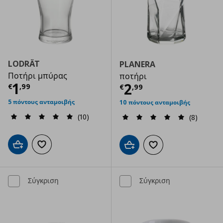
LODRÄT
PLANERA
Ποτήρι μπύρας
ποτήρι
Τρέχουσα τιμή
€ 1,99
1
Τρέχουσα τιμ
2
€
,
99
€
,
99
5 πόντους ανταμοιβής
10 πόντους ανταμοιβής
(10)
(8)
Προσθήκη στο καλάθι
Προσθήκη στα αγαπημένα
Προσθήκη στο καλάθι
Προσθήκη στα αγαπημ
Σύγκριση
Σύγκριση