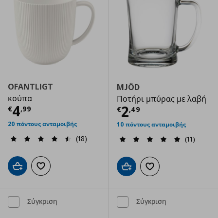
OFANTLIGT
MJÖD
κούπα
Ποτήρι μπύρας με λαβή
Τρέχουσα τιμή
€ 4,99
4
Τρέχουσα τιμ
2
€
,
99
€
,
49
20 πόντους ανταμοιβής
10 πόντους ανταμοιβής
(18)
(11)
Προσθήκη στο καλάθι
Προσθήκη στα αγαπημένα
Προσθήκη στο καλάθι
Προσθήκη στα αγαπημ
Σύγκριση
Σύγκριση