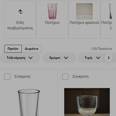
Είδη
Ποτήρια
Ποτήρια κρασιού
Ποτήρια
σερβιρίσματος
Ουί
Σαμπ
Κοκ
Προϊόν
Δωμάτιο
126 Προϊόντα
Ταξινόμηση
Χρώμα:
Τιμή:
Σύγκριση
Σύγκριση