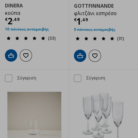
DINERA
GOTTFINNANDE
κούπα
φλιτζάνι εσπρέσο
Τρέχουσα τιμή
€ 2,49
2
Τρέχουσα τιμ
1
€
,
49
€
,
49
10 πόντους ανταμοιβής
5 πόντους ανταμοιβής
(33)
(31)
Προσθήκη στο καλάθι
Προσθήκη στα αγαπημένα
Προσθήκη στο καλάθι
Προσθήκη στα αγαπημ
Σύγκριση
Σύγκριση