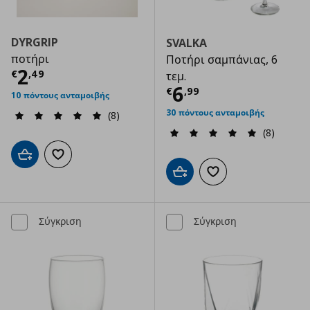
DYRGRIP
SVALKA
ποτήρι
Ποτήρι σαμπάνιας, 6
Τρέχουσα τιμή
€ 2,49
2
€
,
49
τεμ.
Τρέχουσα τιμ
6
€
,
99
10 πόντους ανταμοιβής
30 πόντους ανταμοιβής
(8)
(8)
Προσθήκη στο καλάθι
Προσθήκη στα αγαπημένα
Προσθήκη στο καλάθι
Προσθήκη στα αγαπημ
Σύγκριση
Σύγκριση