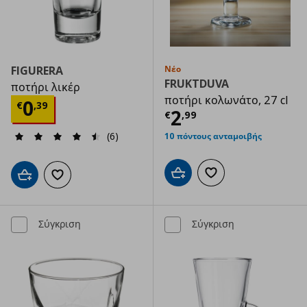
FIGURERA
Νέο
FRUKTDUVA
ποτήρι λικέρ
ποτήρι κολωνάτο, 27 cl
Τρέχουσα τιμή
€ 0,39
0
€
,
39
Τρέχουσα τιμ
2
€
,
99
(6)
10 πόντους ανταμοιβής
Προσθήκη στο καλάθι
Προσθήκη στα αγαπημ
Προσθήκη στο καλάθι
Προσθήκη στα αγαπημένα
Σύγκριση
Σύγκριση