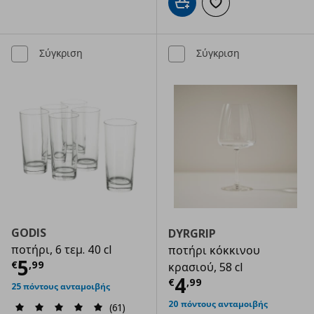
Προσθήκη στο καλάθι
Προσθήκη στα αγαπημ
Σύγκριση
Σύγκριση
GODIS
DYRGRIP
ποτήρι, 6 τεμ. 40 cl
ποτήρι κόκκινου
Τρέχουσα τιμή
€ 5,99
5
€
,
99
κρασιού, 58 cl
Τρέχουσα τιμ
4
€
,
99
25 πόντους ανταμοιβής
20 πόντους ανταμοιβής
(61)