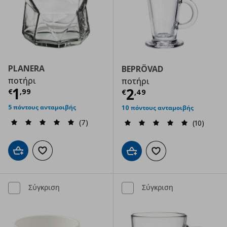
PLANERA
BEPRÖVAD
ποτήρι
ποτήρι
Τρέχουσα τιμή
€ 1,99
1
Τρέχουσα τιμ
2
€
,
99
€
,
49
5 πόντους ανταμοιβής
10 πόντους ανταμοιβής
(7)
(10)
Προσθήκη στο καλάθι
Προσθήκη στα αγαπημένα
Προσθήκη στο καλάθι
Προσθήκη στα αγαπημ
Σύγκριση
Σύγκριση