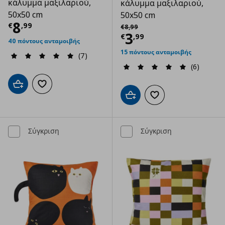
κάλυμμα μαξιλαριού,
κάλυμμα μαξιλαριού,
50x50 cm
50x50 cm
Τρέχουσα τιμή
€ 8,99
8
Αρχική τιμή
€ 8,99
€
,
99
€
8
,
99
Τρέχουσα τιμ
3
€
,
99
40 πόντους ανταμοιβής
15 πόντους ανταμοιβής
(7)
(6)
Προσθήκη στο καλάθι
Προσθήκη στα αγαπημένα
Προσθήκη στο καλάθι
Προσθήκη στα αγαπημ
Σύγκριση
Σύγκριση