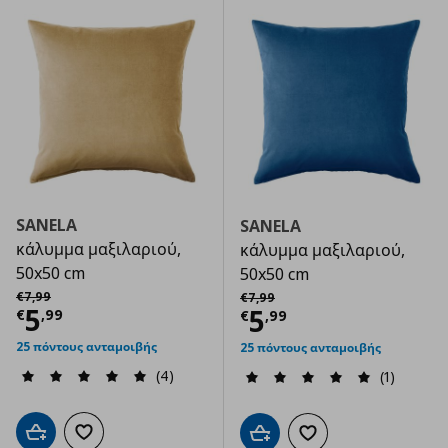
SANELA
SANELA
κάλυμμα μαξιλαριού,
κάλυμμα μαξιλαριού,
50x50 cm
50x50 cm
Αρχική τιμή
€ 7,99
Αρχική τιμή
€ 7,99
€
7
,
99
€
7
,
99
Τρέχουσα τιμή
€ 5,99
5
Τρέχουσα τιμ
5
€
,
99
€
,
99
25 πόντους ανταμοιβής
25 πόντους ανταμοιβής
(4)
(1)
Προσθήκη στο καλάθι
Προσθήκη στα αγαπημένα
Προσθήκη στο καλάθι
Προσθήκη στα αγαπημ