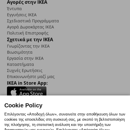
Αγορές στην IKEA
Έντυπα
Εγγυήσεις IKEA
Σχεδιαστικά Προγράμματα
Αγορά Δωρoκάρτας IKEA
Πολιτική Επιστροφής
Σχετικά με την IKEA
Γνωρίζοντας την IKEA
Βιωσιμότητα
Εργασία στην IKEA
Καταστήματα
Συχνές Ερωτήσεις
Επικοινωνήστε μαζί μας
IKEA in Store App:
Cookie Policy
Follow us:
Επιλέγοντας «Αποδοχή όλων», συναινείτε στην αποθήκευση όλων των
cookies της ιστοσελίδας στη συσκευή σας, με σκοπό τη βελτιστοποίηση
Facebook
Instagram
TikTok
Youtube
Pinterest
Twitter
της πλοήγησης, τη στατιστική ανάλυση και την υποστήριξη των
διαφημιστικών μας ενεργειών. Επιλέγοντας «Απόρριψη όλων»,