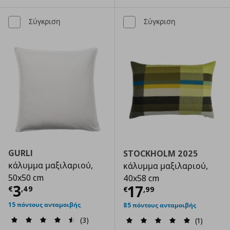
Σύγκριση
Σύγκριση
GURLI
STOCKHOLM 2025
κάλυμμα μαξιλαριού,
κάλυμμα μαξιλαριού,
50x50 cm
40x58 cm
Τρέχουσα τιμή
€ 3,49
3
Τρέχουσα τιμ
17
€
,
49
€
,
99
15 πόντους ανταμοιβής
85 πόντους ανταμοιβής
(3)
(1)