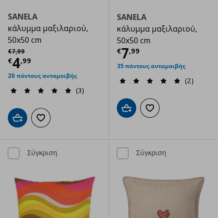
SANELA
SANELA
κάλυμμα μαξιλαριού,
κάλυμμα μαξιλαριού,
50x50 cm
50x50 cm
Τρέχουσα τιμ
Αρχική τιμή
€ 7,99
7
€
,
99
€
7
,
99
Τρέχουσα τιμή
€ 4,99
4
€
,
99
35 πόντους ανταμοιβής
20 πόντους ανταμοιβής
(2)
(3)
Προσθήκη στο καλάθι
Προσθήκη στα αγαπημ
Προσθήκη στο καλάθι
Προσθήκη στα αγαπημένα
Σύγκριση
Σύγκριση