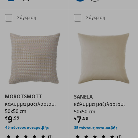
Σύγκριση
Σύγκριση
MOROTSMOTT
SANELA
κάλυμμα μαξιλαριού,
κάλυμμα μαξιλαριού,
50x50 cm
50x50 cm
Τρέχουσα τιμή
€ 9,99
9
Τρέχουσα τιμ
7
€
,
99
€
,
99
45 πόντους ανταμοιβής
35 πόντους ανταμοιβής
(1)
(1)