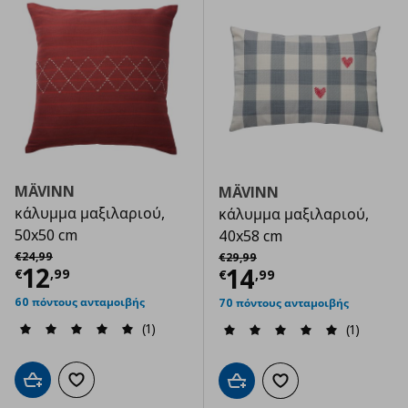
MÄVINN
MÄVINN
κάλυμμα μαξιλαριού,
κάλυμμα μαξιλαριού,
50x50 cm
40x58 cm
Αρχική τιμή
€ 24,99
Αρχική τιμή
€ 29,99
€
24
,
99
€
29
,
99
Τρέχουσα τιμή
€ 12,99
12
Τρέχουσα τιμ
14
€
,
99
€
,
99
60 πόντους ανταμοιβής
70 πόντους ανταμοιβής
(1)
(1)
Προσθήκη στο καλάθι
Προσθήκη στα αγαπημένα
Προσθήκη στο καλάθι
Προσθήκη στα αγαπημ