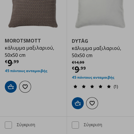
MOROTSMOTT
DYTÅG
κάλυμμα μαξιλαριού,
κάλυμμα μαξιλαριού,
50x50 cm
50x50 cm
Τρέχουσα τιμή
€ 9,99
9
Αρχική τιμή
€ 14,99
€
,
99
€
14
,
99
Τρέχουσα τιμ
9
€
,
99
45 πόντους ανταμοιβής
45 πόντους ανταμοιβής
(1)
Προσθήκη στο καλάθι
Προσθήκη στα αγαπημένα
Προσθήκη στο καλάθι
Προσθήκη στα αγαπημ
Σύγκριση
Σύγκριση