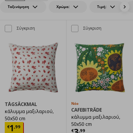
Ταξινόμηση
Χρώμα:
Τιμή:
Σύγκριση
Σύγκριση
TÅGSÄCKMAL
Νέο
CAFEBITRÄDE
κάλυμμα μαξιλαριού,
κάλυμμα μαξιλαριού,
50x50 cm
50x50 cm
Τρέχουσα τιμή
€ 1,99
1
€
,
99
Τρέχουσα τιμ
3
€
,
99