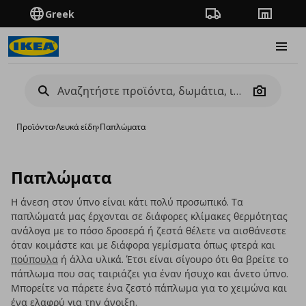
Greek
Πορεία παραγγελίας
Καταστή
Burge
Camera
Προϊόντα
›
Λευκά είδη
›
Παπλώματα
Παπλώματα
Η άνεση στον ύπνο είναι κάτι πολύ προσωπικό. Τα
παπλώματά μας έρχονται σε διάφορες κλίμακες θερμότητας
ανάλογα με το πόσο δροσερά ή ζεστά θέλετε να αισθάνεστε
όταν κοιμάστε και με διάφορα γεμίσματα όπως φτερά και
πούπουλα
ή άλλα υλικά. Έτσι είναι σίγουρο ότι θα βρείτε το
πάπλωμα που σας ταιριάζει για έναν ήσυχο και άνετο ύπνο.
Μπορείτε να πάρετε ένα ζεστό πάπλωμα για το χειμώνα και
ένα ελαφρύ για την άνοιξη.