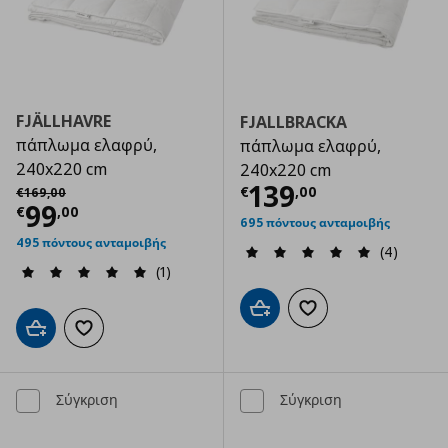
FJÄLLHAVRE
FJALLBRACKA
πάπλωμα ελαφρύ,
πάπλωμα ελαφρύ,
240x220 cm
240x220 cm
Τρέχουσα τιμ
Αρχική τιμή
€ 169,00
139
€
,
00
€
169
,
00
Τρέχουσα τιμή
€ 99,00
99
€
,
00
695 πόντους ανταμοιβής
495 πόντους ανταμοιβής
(4)
(1)
Προσθήκη στο καλάθι
Προσθήκη στα αγαπημ
Προσθήκη στο καλάθι
Προσθήκη στα αγαπημένα
Σύγκριση
Σύγκριση