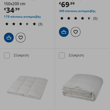
Τρέχουσα τιμ
69
€
,
99
150x200 cm
Τρέχουσα τιμή
€ 34,99
34
€
,
99
345 πόντους ανταμοιβής
170 πόντους ανταμοιβής
(5)
(3)
Προσθήκη στο καλάθι
Προσθήκη στα αγαπημ
Προσθήκη στο καλάθι
Προσθήκη στα αγαπημένα
Σύγκριση
Σύγκριση