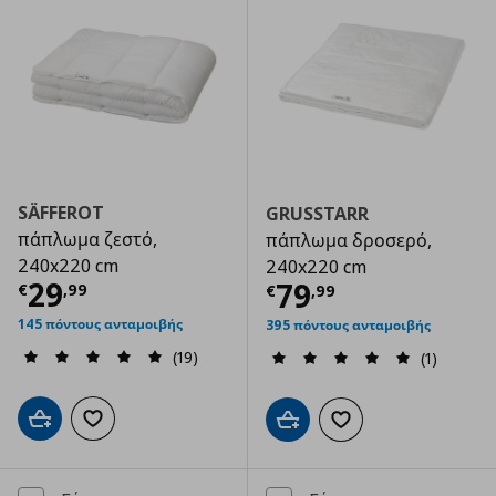
SÄFFEROT
GRUSSTARR
πάπλωμα ζεστό,
πάπλωμα δροσερό,
240x220 cm
240x220 cm
Τρέχουσα τιμή
€ 29,99
29
Τρέχουσα τιμ
79
€
,
99
€
,
99
145 πόντους ανταμοιβής
395 πόντους ανταμοιβής
(19)
(1)
Προσθήκη στο καλάθι
Προσθήκη στα αγαπημένα
Προσθήκη στο καλάθι
Προσθήκη στα αγαπημ