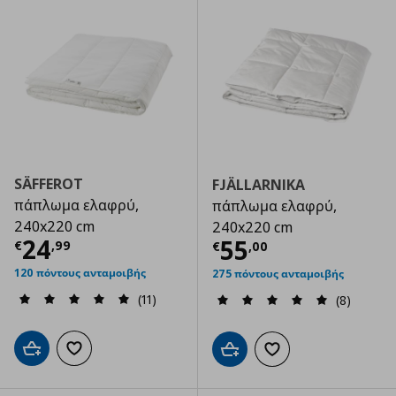
SÄFFEROT
FJÄLLARNIKA
πάπλωμα ελαφρύ,
πάπλωμα ελαφρύ,
240x220 cm
240x220 cm
Τρέχουσα τιμή
€ 24,99
24
Τρέχουσα τιμ
55
€
,
99
€
,
00
120 πόντους ανταμοιβής
275 πόντους ανταμοιβής
(11)
(8)
Προσθήκη στο καλάθι
Προσθήκη στα αγαπημένα
Προσθήκη στο καλάθι
Προσθήκη στα αγαπημ