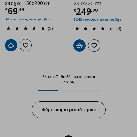
εποχές, 150x200 cm
240x220 cm
Τρέχουσα τιμή
€ 69,99
69
Τρέχουσα τιμ
249
€
,
99
€
,
00
345 πόντους ανταμοιβής
1245 πόντους ανταμοιβής
(5)
(3)
Προσθήκη στο καλάθι
Προσθήκη στα αγαπημένα
Προσθήκη στο καλάθι
Προσθήκη στα αγαπημ
24 από 71 διαθέσιμα προϊόντα
online
24 από 71 διαθέσιμα προϊόντα on
Progress:
Φόρτωση περισσότερων