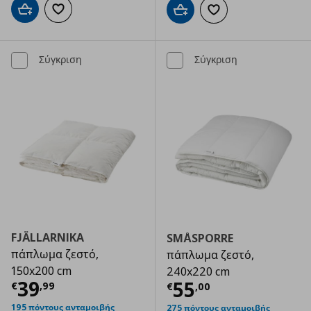
Προσθήκη στο καλάθι
Προσθήκη στα αγαπημένα
Προσθήκη στο καλάθι
Προσθήκη στα αγαπημ
Σύγκριση
Σύγκριση
FJÄLLARNIKA
SMÅSPORRE
πάπλωμα ζεστό,
πάπλωμα ζεστό,
150x200 cm
240x220 cm
Τρέχουσα τιμή
€ 39,99
39
Τρέχουσα τιμ
55
€
,
99
€
,
00
195 πόντους ανταμοιβής
275 πόντους ανταμοιβής