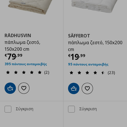
RÅDHUSVIN
SÄFFEROT
πάπλωμα ζεστό,
πάπλωμα ζεστό, 150x200
150x200 cm
cm
Τρέχουσα τιμή
€ 79,99
79
Τρέχουσα τιμ
19
€
,
99
€
,
99
395 πόντους ανταμοιβής
95 πόντους ανταμοιβής
(2)
(23)
Προσθήκη στο καλάθι
Προσθήκη στα αγαπημένα
Προσθήκη στο καλάθι
Προσθήκη στα αγαπημ
Σύγκριση
Σύγκριση