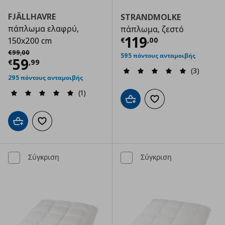
FJÄLLHAVRE
STRANDMOLKE
πάπλωμα ελαφρύ,
πάπλωμα, ζεστό
Τρέχουσα τιμ
119
€
,
00
150x200 cm
Αρχική τιμή
€ 99,00
€
99
,
00
595 πόντους ανταμοιβής
Τρέχουσα τιμή
€ 59,99
59
€
,
99
(3)
295 πόντους ανταμοιβής
(1)
Προσθήκη στο καλάθι
Προσθήκη στα αγαπημ
Προσθήκη στο καλάθι
Προσθήκη στα αγαπημένα
Σύγκριση
Σύγκριση