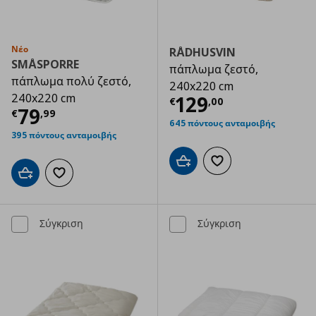
Νέο
RÅDHUSVIN
SMÅSPORRE
πάπλωμα ζεστό,
πάπλωμα πολύ ζεστό,
240x220 cm
240x220 cm
Τρέχουσα τιμ
129
€
,
00
Τρέχουσα τιμή
€ 79,99
79
€
,
99
645 πόντους ανταμοιβής
395 πόντους ανταμοιβής
Προσθήκη στο καλάθι
Προσθήκη στα αγαπημ
Προσθήκη στο καλάθι
Προσθήκη στα αγαπημένα
Σύγκριση
Σύγκριση