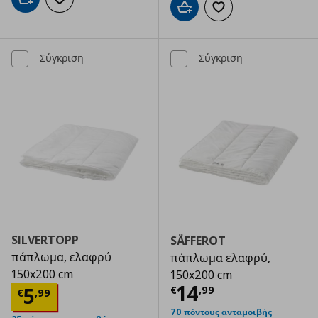
Προσθήκη στο καλάθι
Προσθήκη στα αγαπημένα
Προσθήκη στο καλάθι
Προσθήκη στα αγαπημ
Σύγκριση
Σύγκριση
SILVERTOPP
SÄFFEROT
πάπλωμα, ελαφρύ
πάπλωμα ελαφρύ,
150x200 cm
150x200 cm
Τρέχουσα τιμ
14
Τρέχουσα τιμή
€ 5,99
5
€
,
99
€
,
99
70 πόντους ανταμοιβής