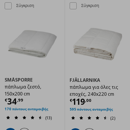
Σύγκριση
Σύγκριση
SMÅSPORRE
FJÄLLARNIKA
πάπλωμα ζεστό,
πάπλωμα για όλες τις
150x200 cm
εποχές, 240x220 cm
Τρέχουσα τιμή
€ 34,99
34
Τρέχουσα τιμ
119
€
,
99
€
,
00
170 πόντους ανταμοιβής
595 πόντους ανταμοιβής
(13)
(2)