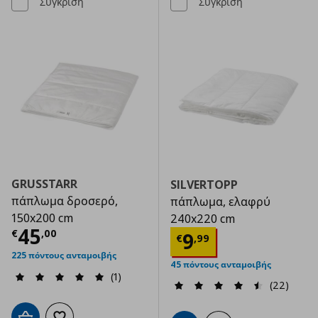
Σύγκριση
Σύγκριση
GRUSSTARR
SILVERTOPP
πάπλωμα δροσερό,
πάπλωμα, ελαφρύ
150x200 cm
240x220 cm
Τρέχουσα τιμή
€ 45,00
45
€
,
00
Τρέχουσα τιμ
9
€
,
99
225 πόντους ανταμοιβής
45 πόντους ανταμοιβής
(1)
(22)