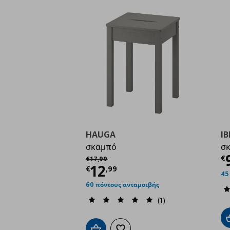
HAUGA
I
σκαμπό
σ
Τ
Αρχική τιμή
€ 17,99
€
€
17
,
99
Τρέχουσα τιμή
€ 12,
12
€
,
99
45
60 πόντους ανταμοιβής
(1)