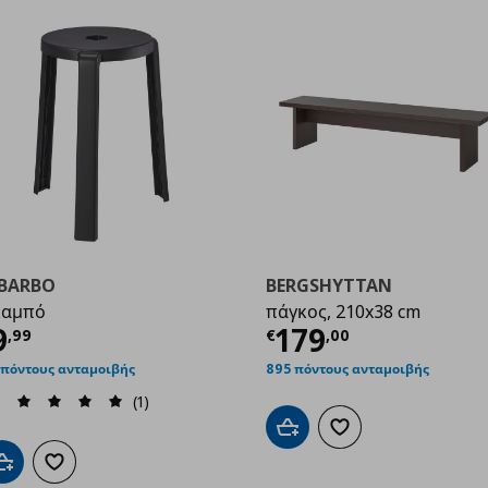
BBARBO
BERGSHYTTAN
καμπό
πάγκος, 210x38 cm
ρέχουσα τιμή
€ 9,99
Τρέχουσα τιμ
9
179
,
99
€
,
00
99
 πόντους ανταμοιβής
895 πόντους ανταμοιβής
(1)
Προσθήκη στο καλάθι
Προσθήκη στα αγαπημ
Προσθήκη στο καλάθι
Προσθήκη στα αγαπημένα