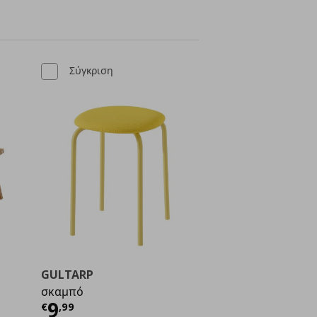
Σύγκριση
GULTARP
σκαμπό
Τρέχουσα τιμή
€ 9,99
9
€
,
99