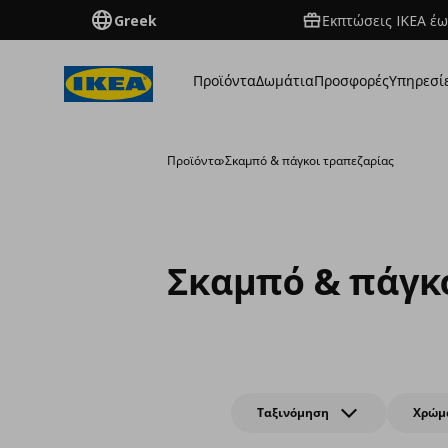
Greek
Εκπτώσεις IKEA έω
Προϊόντα
Δωμάτια
Προσφορές
Υπηρεσί
Προϊόντα
›
Σκαμπό & πάγκοι τραπεζαρίας
Σκαμπό & πάγκ
Ταξινόμηση
Χρώμ