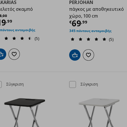
AKARIAS
PERJOHAN
ελετός σκαμπό
πάγκος με αποθηκευτικό
99
χική τιμή
€ 48,00
χώρο, 100 cm
8
,
00
ρέχουσα τιμή
€ 19,99
19
Τρέχουσα τιμ
69
,
99
€
,
99
 πόντους ανταμοιβής
345 πόντους ανταμοιβής
(5)
(5)
Προσθήκη στο καλάθι
Προσθήκη στα αγαπημένα
Προσθήκη στο καλάθι
Προσθήκη στα αγαπημ
Σύγκριση
Σύγκριση