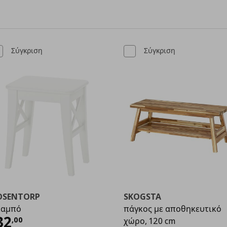
Σύγκριση
Σύγκριση
OSENTORP
SKOGSTA
καμπό
πάγκος με αποθηκευτικό
9
ρέχουσα τιμή
€ 32,00
32
,
00
χώρο, 120 cm