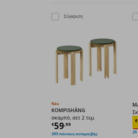
Σύγκριση
Νέο
M
KOMPISHÄNG
Σ
σκαμπό, σετ 2 τεμ.
Τ
€
Τρέχουσα τιμή
€ 59,
59
€
,
99
25
295 πόντους ανταμοιβής