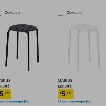
Σύγκριση
Σύγκριση
ARIUS
MARIUS
καμπό
Σκαμπό
ρέχουσα τιμή
€ 5,99
Τρέχουσα τιμ
5
5
,
99
€
,
99
99
 πόντους ανταμοιβής
25 πόντους ανταμοιβής