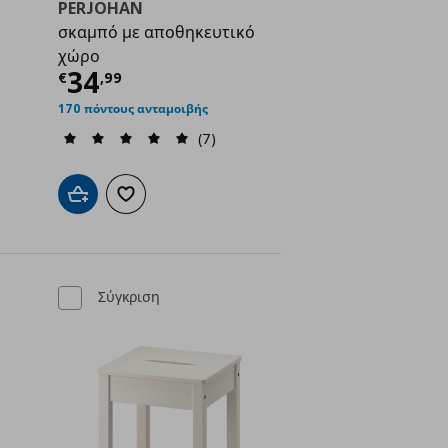
PERJOHAN
σκαμπό με αποθηκευτικό
χώρο
ή
€ 69,99
Τρέχουσα τιμή
€ 34,99
34
€
,
99
170 πόντους ανταμοιβής
(7)
ένα
Προσθήκη στο καλάθι
Προσθήκη στα αγαπημένα
Σύγκριση