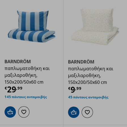
BARNDRÖM
BARNDRÖM
παπλωματοθήκη και
παπλωματοθήκη και
μαξιλαροθήκη,
μαξιλαροθήκη,
150x200/50x60 cm
150x200/50x60 cm
Τρέχουσα τιμή
€ 29,99
29
Τρέχουσα τιμ
9
€
,
99
€
,
99
145 πόντους ανταμοιβής
45 πόντους ανταμοιβής
Προσθήκη στο καλάθι
Προσθήκη στα αγαπημένα
Προσθήκη στο καλάθι
Προσθήκη στα αγαπημ