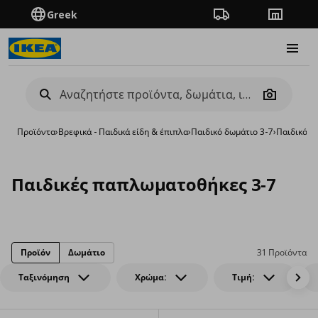
Greek
Πορεία παραγγελίας
Καταστή
Burge
Camera
Προϊόντα
›
Βρεφικά - Παιδικά είδη & έπιπλα
›
Παιδικό δωμάτιο 3-7
›
Παιδικά Λ
Παιδικές παπλωματοθήκες 3-7
Προϊόν
Δωμάτιο
31 Προϊόντα
Ταξινόμηση
Χρώμα:
Τιμή: