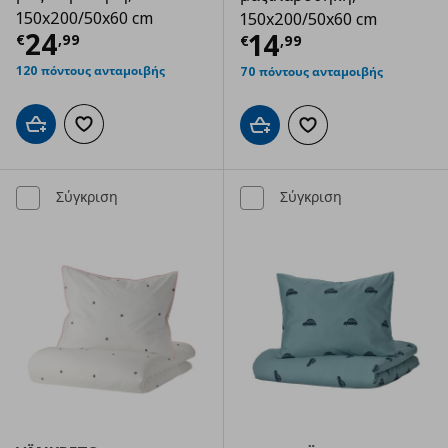
150x200/50x60 cm
150x200/50x60 cm
Τρέχουσα τιμή
€ 24,99
24
Τρέχουσα τιμ
14
€
,
99
€
,
99
120 πόντους ανταμοιβής
70 πόντους ανταμοιβής
Προσθήκη στο καλάθι
Προσθήκη στα αγαπημένα
Προσθήκη στο καλάθι
Προσθήκη στα αγαπημ
Σύγκριση
Σύγκριση