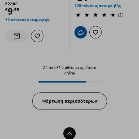
Αρχική τιμή
€ 22,00
€
22
,
00
120 πόντους ανταμοιβής
Τρέχουσα τιμή
€ 9,99
9
€
,
99
(2)
45 πόντους ανταμοιβής
Προσθήκη στο καλάθι
Προσθήκη στα αγαπημ
Προσθήκη στα αγαπημένα
Ενημέρωση διαθεσιμότητας
24 από 31 διαθέσιμα προϊόντα
online
24 από 31 διαθέσιμα προϊόντα on
Progress:
Φόρτωση περισσότερων
Back To Top