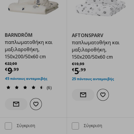
BARNDRÖM
AFTONSPARV
παπλωματοθήκη και
παπλωματοθήκη και
μαξιλαροθήκη,
μαξιλαροθήκη,
150x200/50x60 cm
150x200/50x60 cm
Αρχική τιμή
€ 22,00
Αρχική τιμή
€ 19,99
€
22
,
00
€
19
,
99
Τρέχουσα τιμή
€ 9,99
9
Τρέχουσα τιμ
5
€
,
99
€
,
99
45 πόντους ανταμοιβής
25 πόντους ανταμοιβής
(6)
Προσθήκη στα α
Ενημέρωση διαθεσιμότητας
Προσθήκη στα αγαπημένα
Ενημέρωση διαθεσιμότητας
Σύγκριση
Σύγκριση