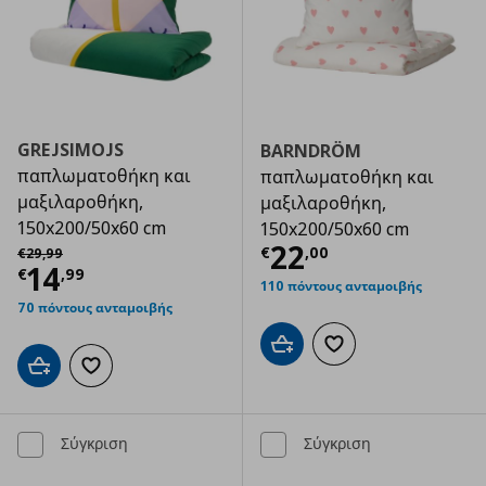
GREJSIMOJS
BARNDRÖM
παπλωματοθήκη και
παπλωματοθήκη και
μαξιλαροθήκη,
μαξιλαροθήκη,
150x200/50x60 cm
150x200/50x60 cm
Τρέχουσα τιμ
Αρχική τιμή
€ 29,99
22
€
,
00
€
29
,
99
Τρέχουσα τιμή
€ 14,99
14
€
,
99
110 πόντους ανταμοιβής
70 πόντους ανταμοιβής
Προσθήκη στο καλάθι
Προσθήκη στα αγαπημ
Προσθήκη στο καλάθι
Προσθήκη στα αγαπημένα
Σύγκριση
Σύγκριση