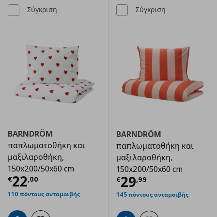
Σύγκριση
Σύγκριση
BARNDRÖM
BARNDRÖM
παπλωματοθήκη και
παπλωματοθήκη και
μαξιλαροθήκη,
μαξιλαροθήκη,
150x200/50x60 cm
150x200/50x60 cm
Τρέχουσα τιμή
€ 22,00
22
Τρέχουσα τιμ
29
€
,
00
€
,
99
110 πόντους ανταμοιβής
145 πόντους ανταμοιβής