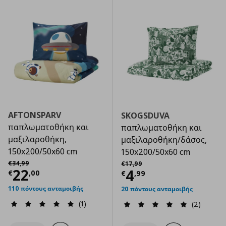
AFTONSPARV
SKOGSDUVA
παπλωματοθήκη και
παπλωματοθήκη και
μαξιλαροθήκη,
μαξιλαροθήκη/δάσος,
150x200/50x60 cm
150x200/50x60 cm
Αρχική τιμή
€ 34,99
Αρχική τιμή
€ 17,99
€
34
,
99
€
17
,
99
Τρέχουσα τιμή
€ 22,00
22
Τρέχουσα τιμ
4
€
,
00
€
,
99
110 πόντους ανταμοιβής
20 πόντους ανταμοιβής
(1)
(2)