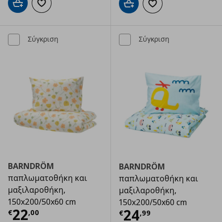
Προσθήκη στο καλάθι
Προσθήκη στα αγαπημένα
Προσθήκη στο καλάθι
Προσθήκη στα αγαπημ
Σύγκριση
Σύγκριση
BARNDRÖM
BARNDRÖM
παπλωματοθήκη και
παπλωματοθήκη και
μαξιλαροθήκη,
μαξιλαροθήκη,
150x200/50x60 cm
150x200/50x60 cm
Τρέχουσα τιμή
€ 22,00
22
Τρέχουσα τιμ
24
€
,
00
€
,
99