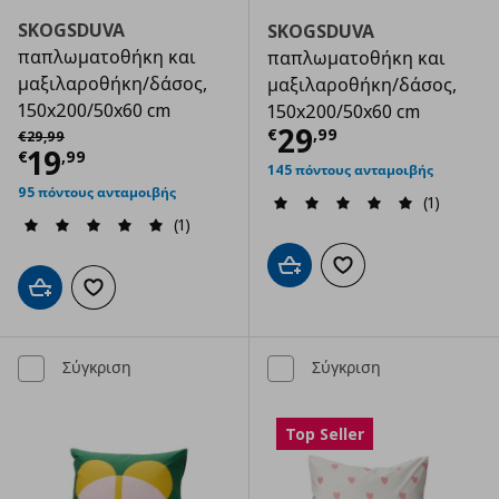
SKOGSDUVA
SKOGSDUVA
παπλωματοθήκη και
παπλωματοθήκη και
μαξιλαροθήκη/δάσος,
μαξιλαροθήκη/δάσος,
150x200/50x60 cm
150x200/50x60 cm
Τρέχουσα τιμ
Αρχική τιμή
€ 29,99
29
€
,
99
€
29
,
99
Τρέχουσα τιμή
€ 19,99
19
€
,
99
145 πόντους ανταμοιβής
95 πόντους ανταμοιβής
(1)
(1)
Προσθήκη στο καλάθι
Προσθήκη στα αγαπημ
Προσθήκη στο καλάθι
Προσθήκη στα αγαπημένα
Σύγκριση
Σύγκριση
Top Seller