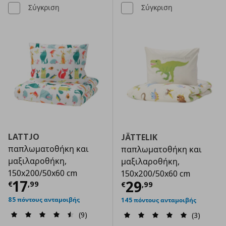
Σύγκριση
Σύγκριση
LATTJO
JÄTTELIK
παπλωματοθήκη και
παπλωματοθήκη και
μαξιλαροθήκη,
μαξιλαροθήκη,
150x200/50x60 cm
150x200/50x60 cm
Τρέχουσα τιμή
€ 17,99
17
Τρέχουσα τιμ
29
€
,
99
€
,
99
85 πόντους ανταμοιβής
145 πόντους ανταμοιβής
(9)
(3)