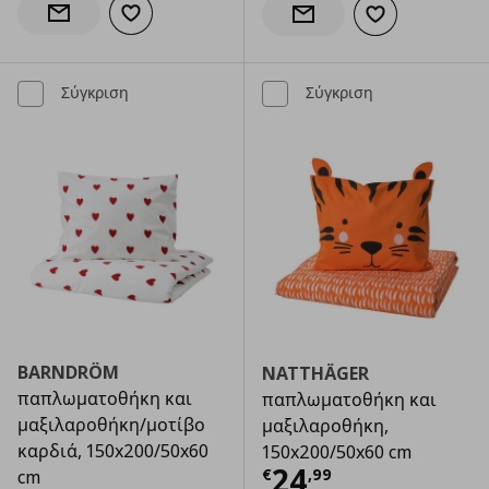
Προσθήκη στα αγαπημένα
Ενημέρωση διαθεσιμότητας
Προσθήκη στα α
Ενημέρωση διαθεσιμότητας
Σύγκριση
Σύγκριση
BARNDRÖM
NATTHÄGER
παπλωματοθήκη και
παπλωματοθήκη και
μαξιλαροθήκη/μοτίβο
μαξιλαροθήκη,
καρδιά, 150x200/50x60
150x200/50x60 cm
Τρέχουσα τιμ
24
€
,
99
cm