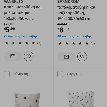
VÄNKRETS
BARNDRÖM
παπλωματοθήκη και
παπλωματοθήκη και
μαξιλαροθήκη,
μαξιλαροθήκη,
150x200/50x60 cm
150x200/50x60 cm
Αρχική τιμή
€ 22,00
Αρχική τιμή
€ 17,99
€
22
,
00
€
17
,
99
Τρέχουσα τιμή
€ 5,99
5
Τρέχουσα τιμ
8
€
,
99
€
,
99
25 πόντους ανταμοιβής
40 πόντους ανταμοιβής
(3)
(5)
Προσθήκη στα αγαπημένα
Ενημέρωση διαθεσιμότητας
Προσθήκη στα α
Ενημέρωση διαθεσιμότητας
Σύγκριση
Σύγκριση