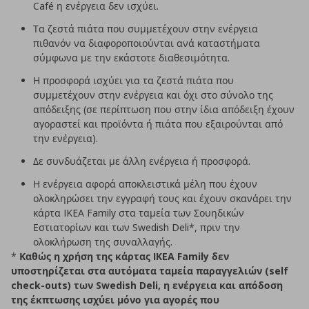
Café η ενέργεια δεν ισχύει.
Τα ζεστά πιάτα που συμμετέχουν στην ενέργεια
πιθανόν να διαφοροποιούνται ανά καταστήματα
σύμφωνα με την εκάστοτε διαθεσιμότητα.
Η προσφορά ισχύει για τα ζεστά πιάτα που
συμμετέχουν στην ενέργεια και όχι στο σύνολο της
απόδειξης (σε περίπτωση που στην ίδια απόδειξη έχουν
αγοραστεί και προϊόντα ή πιάτα που εξαιρούνται από
την ενέργεια).
Δε συνδυάζεται με άλλη ενέργεια ή προσφορά.
Η ενέργεια αφορά αποκλειστικά μέλη που έχουν
ολοκληρώσει την εγγραφή τους και έχουν σκανάρει την
κάρτα IKEA Family στα ταμεία των Σουηδικών
Εστιατορίων και των Swedish Deli*, πριν την
ολοκλήρωση της συναλλαγής.
*
Καθώς η χρήση της κάρτας
IKEA
Family
δεν
υποστηρίζεται στα αυτόματα ταμεία παραγγελιών (
self
check
-
outs
) των
Swedish
Deli
, η ενέργεια και απόδοση
της έκπτωσης ισχύει μόνο για αγορές που