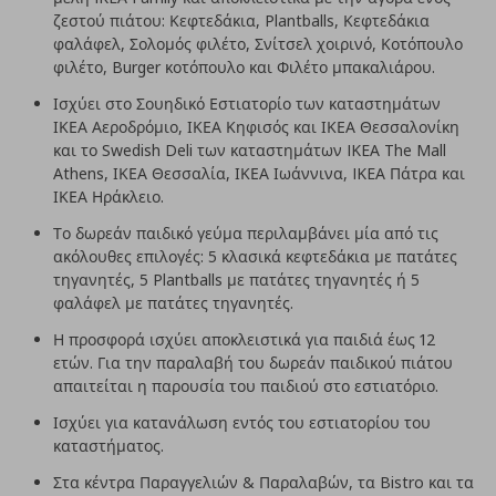
ζεστού πιάτου: Κεφτεδάκια, Plantballs, Κεφτεδάκια
φαλάφελ, Σολομός φιλέτο, Σνίτσελ χοιρινό, Κοτόπουλο
φιλέτο, Burger κοτόπουλο και Φιλέτο μπακαλιάρου.
Ισχύει στο Σουηδικό Εστιατορίο των καταστημάτων
ΙΚΕΑ Αεροδρόμιο, ΙΚΕΑ Κηφισός και ΙΚΕΑ Θεσσαλονίκη
και το Swedish Deli των καταστημάτων IKEA The Mall
Athens, ΙΚΕΑ Θεσσαλία, ΙΚΕΑ Ιωάννινα, IKEA Πάτρα και
ΙΚΕΑ Ηράκλειο.
Το δωρεάν παιδικό γεύμα περιλαμβάνει μία από τις
ακόλουθες επιλογές: 5 κλασικά κεφτεδάκια με πατάτες
τηγανητές, 5 Plantballs με πατάτες τηγανητές ή 5
φαλάφελ με πατάτες τηγανητές.
Η προσφορά ισχύει αποκλειστικά για παιδιά έως 12
ετών. Για την παραλαβή του δωρεάν παιδικού πιάτου
απαιτείται η παρουσία του παιδιού στο εστιατόριο.
Ισχύει για κατανάλωση εντός του εστιατορίου του
καταστήματος.
Στα κέντρα Παραγγελιών & Παραλαβών, τα Bistro και τα