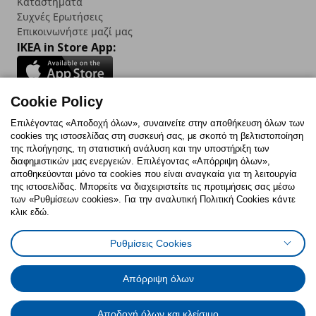
Καταστήματα
Συχνές Ερωτήσεις
Επικοινωνήστε μαζί μας
IKEA in Store App:
Cookie Policy
Follow us:
Επιλέγοντας «Αποδοχή όλων», συναινείτε στην αποθήκευση όλων των
cookies της ιστοσελίδας στη συσκευή σας, με σκοπό τη βελτιστοποίηση
Facebook
Instagram
TikTok
Youtube
Pinterest
Twitter
της πλοήγησης, τη στατιστική ανάλυση και την υποστήριξη των
διαφημιστικών μας ενεργειών. Επιλέγοντας «Απόρριψη όλων»,
αποθηκεύονται μόνο τα cookies που είναι αναγκαία για τη λειτουργία
της ιστοσελίδας. Μπορείτε να διαχειριστείτε τις προτιμήσεις σας μέσω
των «Ρυθμίσεων cookies». Για την αναλυτική Πολιτική Cookies κάντε
κλικ εδώ.
Πολιτική Cookies
Δήλωση ψηφιακής προσβασιμότητας
Ρυθμίσεις Cookies
Ρυθμίσεις cookies
Όροι Χρήσης
Γενική Πολιτική Προσωπικών Δεδομένων
Πολιτική Προσωπικών Δεδομένων για ΙΚΕΑ.gr
Απόρριψη όλων
Κώδικας Καταναλωτικής Δεοντολογίας
Αποδοχή όλων και κλείσιμο