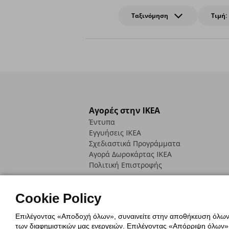
Ταξινόμηση
Τιμή:
Αγορές στην IKEA
Έντυπα
Εγγυήσεις IKEA
Σχεδιαστικά Προγράμματα
Αγορά Δωρoκάρτας IKEA
Πολιτική Επιστροφής
Cookie Policy
Επιλέγοντας «Αποδοχή όλων», συναινείτε στην αποθήκευση όλων τ
των διαφημιστικών μας ενεργειών. Επιλέγοντας «Απόρριψη όλων», α