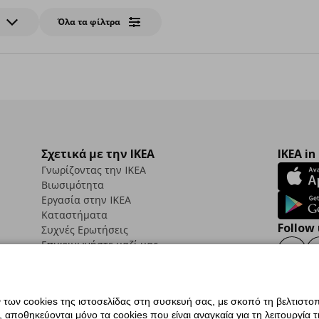
Όλα τα φίλτρα
Σχετικά με την IKEA
IKEA in
Γνωρίζοντας την IKEA
Βιωσιμότητα
Εργασία στην IKEA
Καταστήματα
Follow 
Συχνές Ερωτήσεις
Επικοινωνήστε μαζί μας
Faceb
ων cookies της ιστοσελίδας στη συσκευή σας, με σκοπό τη βελτιστοπ
ποθηκεύονται μόνο τα cookies που είναι αναγκαία για τη λειτουργία της