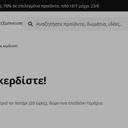
ς 70% σε επιλεγμένα προϊόντα, από 13/7 μέχρι 23/8
ες
Έμπνευση
ι κερδίστε!
κερδίστε!
ριά σε ποτήρι (20 ώρες), δώρο ένα επιπλέον τεμάχιο.