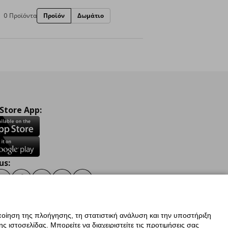
0 Προϊόντα
Προϊόν
Δωμάτιο
 Store App:
us:
ook
Instagram
TikTok
Youtube
Pinterest
Twitter
οίηση της πλοήγησης, τη στατιστική ανάλυση και την υποστήριξη
 ιστοσελίδας. Μπορείτε να διαχειριστείτε τις προτιμήσεις σας