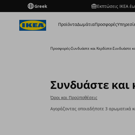
Greek
Εκπτώσεις IKEA έω
Προϊόντα
Δωμάτια
Προσφορές
Υπηρεσί
Προσφορές
›
Συνδυάστε και Κερδίστε
›
Συνδυάστε κα
Συνδυάστε και 
Όροι και Προϋποθέσεις
Αγοράζοντας οποιαδήποτε 3 αρωματικά κε