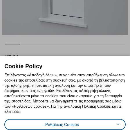
VIDGA
σετ 2 ράγες κουρτίνας για τοίχο, 140 cm
Cookie Policy
Τρέχουσα τιμή
€ 49,95
49
€
,
95
Επιλέγοντας «Αποδοχή όλων», συναινείτε στην αποθήκευση όλων των
245 πόντους ανταμοιβής
cookies της ιστοσελίδας στη συσκευή σας, με σκοπό τη βελτιστοποίηση
της πλοήγησης, τη στατιστική ανάλυση και την υποστήριξη των
294.282.66
διαφημιστικών μας ενεργειών. Επιλέγοντας «Απόρριψη όλων»,
αποθηκεύονται μόνο τα cookies που είναι αναγκαία για τη λειτουργία
της ιστοσελίδας. Μπορείτε να διαχειριστείτε τις προτιμήσεις σας μέσω
των «Ρυθμίσεων cookies». Για την αναλυτική Πολιτική Cookies κάντε
κλικ εδώ.
Σκανάρετε το QR code
Δείτε περισσότερα για το προϊόν στο ikea.gr
Ρυθμίσεις Cookies
και αγοράστε το online