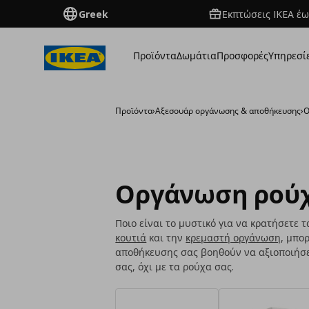
Greek
Εκπτώσεις IKEA έω
Προϊόντα
Δωμάτια
Προσφορές
Υπηρεσί
Προϊόντα
›
Aξεσουάρ οργάνωσης & αποθήκευσης
›
Ο
Οργάνωση ρού
Ποιο είναι το μυστικό για να κρατήσετε 
κουτιά
και την
κρεμαστή οργάνωση
, μπο
αποθήκευσης σας βοηθούν να αξιοποιήσε
σας, όχι με τα ρούχα σας.