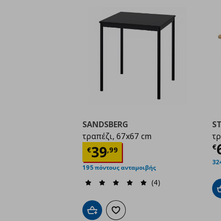
SANDSBERG
S
τραπέζι, 67x67 cm
τρ
Τ
Τρέχουσα τιμή
€ 39,
€
39
€
,
99
32
195 πόντους ανταμοιβής
(4)
Προσθήκη στο καλάθι
Προσθήκη στα αγαπημένα