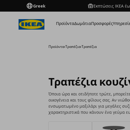
Greek
Εκπτώσεις IKEA έω
Προϊόντα
Δωμάτια
Προσφορές
Υπηρεσί
Προϊόντα
›
Τραπέζια
›
Τραπέζια
Τραπέζια κουζί
Όποια ώρα και οτιδήποτε τρώτε, μπορείτε
οικογένεια και τους φίλους σας. Αν νιώθο
ενσωματωμένο μαξιλάρι για μεγάλες συζητ
χαρακτηριστικά που κάνουν ένα γεύμα ευχ