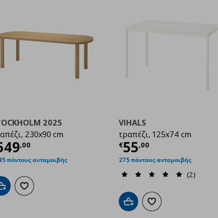
TOCKHOLM 2025
VIHALS
απέζι, 230x90 cm
τραπέζι, 125x74 cm
ρέχουσα τιμή
€ 649,00
Τρέχουσα τιμ
649
55
99
,
00
€
,
00
45 πόντους ανταμοιβής
275 πόντους ανταμοιβής
(2)
Προσθήκη στο καλάθι
Προσθήκη στα αγαπημένα
Προσθήκη στο καλάθι
Προσθήκη στα αγαπημ