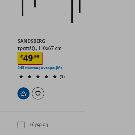
SANDSBERG
τραπέζι, 110x67 cm
ή
€ 159,00
Τρέχουσα τιμή
€ 49,99
49
€
,
99
245 πόντους ανταμοιβής
(3)
ένα
Προσθήκη στο καλάθι
Προσθήκη στα αγαπημένα
Σύγκριση