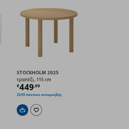
STOCKHOLM 2025
τραπέζι, 115 cm
ή
€ 55,00
Τρέχουσα τιμή
€ 449,00
449
€
,
00
2245 πόντους ανταμοιβής
Προσθήκη στο καλάθι
Προσθήκη στα αγαπημένα
ένα