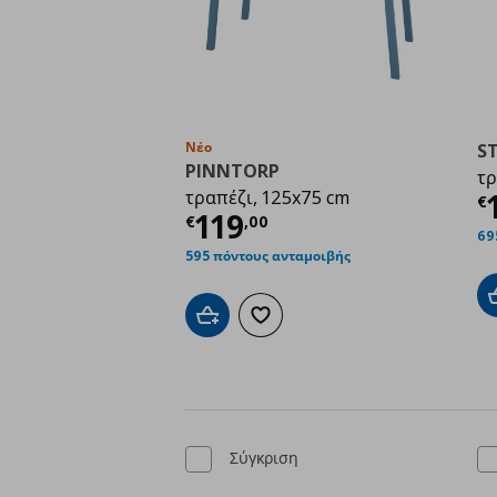
Νέο
S
PINNTORP
τρ
Τ
τραπέζι, 125x75 cm
€
Τρέχουσα τιμή
€ 119
119
€
,
00
69
595 πόντους ανταμοιβής
Προσθήκη στο καλάθι
Προσθήκη στα αγαπημένα
Σύγκριση