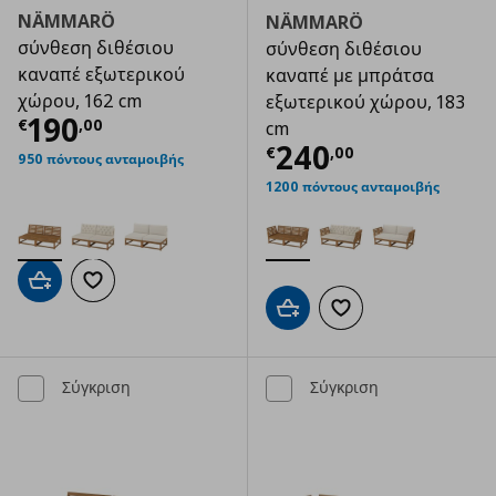
NÄMMARÖ
NÄMMARÖ
σύνθεση διθέσιου
σύνθεση διθέσιου
καναπέ εξωτερικού
καναπέ με μπράτσα
χώρου, 162 cm
εξωτερικού χώρου, 183
Τρέχουσα τιμή
€ 190,00
190
€
,
00
cm
Τρέχουσα τιμ
240
€
,
00
950 πόντους ανταμοιβής
1200 πόντους ανταμοιβής
Προσθήκη στο καλάθι
Προσθήκη στα αγαπημένα
Προσθήκη στο καλάθι
Προσθήκη στα αγαπημ
Σύγκριση
Σύγκριση