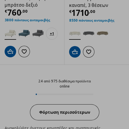
μπράτσο δεξιό
καναπέ, 3 θέσεων
Τρέχουσα τιμή
€ 760,00
760
Τρέχουσα τιμ
1710
€
,
00
€
,
00
3800 πόντους ανταμοιβής
8550 πόντους ανταμοιβής
+
1
Προσθήκη στο καλάθι
Προσθήκη στα αγαπημένα
Προσθήκη στο καλάθι
Προσθήκη στα αγαπημ
24 από 975 διαθέσιμα προϊόντα
online
24 από 975 διαθέσιμα προϊόντα o
Progress:
Φόρτωση περισσότερων
Ανακαλύψτε άνετους
καναπέδες
και αναπαυτικές