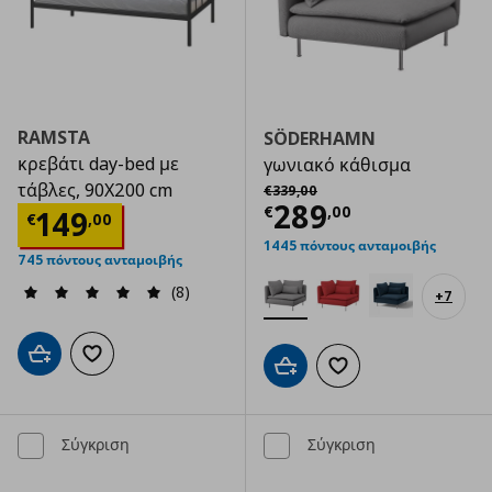
RAMSTA
SÖDERHAMN
κρεβάτι day-bed με
γωνιακό κάθισμα
Αρχική τιμή
€ 339,00
τάβλες, 90X200 cm
€
339
,
00
Τρέχουσα τιμ
289
€
,
00
Τρέχουσα τιμή
€ 149,00
149
€
,
00
1445 πόντους ανταμοιβής
745 πόντους ανταμοιβής
(8)
+
7
Προσθήκη στο καλάθι
Προσθήκη στα αγαπημένα
Προσθήκη στο καλάθι
Προσθήκη στα αγαπημ
Σύγκριση
Σύγκριση