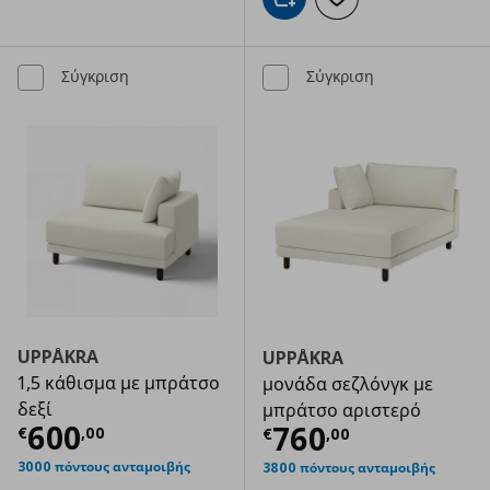
Προσθήκη στο καλάθι
Προσθήκη στα αγαπημ
Σύγκριση
Σύγκριση
UPPÅKRA
UPPÅKRA
1,5 κάθισμα με μπράτσο
μονάδα σεζλόνγκ με
δεξί
μπράτσο αριστερό
Τρέχουσα τιμή
€ 600,00
600
Τρέχουσα τιμ
760
€
,
00
€
,
00
3000 πόντους ανταμοιβής
3800 πόντους ανταμοιβής