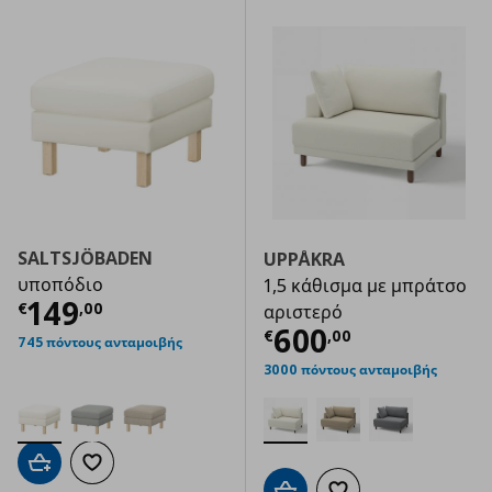
SALTSJÖBADEN
UPPÅKRA
υποπόδιο
1,5 κάθισμα με μπράτσο
Τρέχουσα τιμή
€ 149,00
149
€
,
00
αριστερό
Τρέχουσα τιμ
600
€
,
00
745 πόντους ανταμοιβής
3000 πόντους ανταμοιβής
Προσθήκη στο καλάθι
Προσθήκη στα αγαπημένα