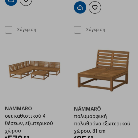
Προσθήκη στο καλάθι
Προσθήκη στα αγαπημένα
Προσθήκη στο καλάθι
Προσθήκη στα αγαπημ
Σύγκριση
Σύγκριση
NÄMMARÖ
NÄMMARÖ
σετ καθιστικού 4
πολυμορφική
θέσεων, εξωτερικού
πολυθρόνα εξωτερικού
χώρου
χώρου, 81 cm
€
,
00
€
,
00