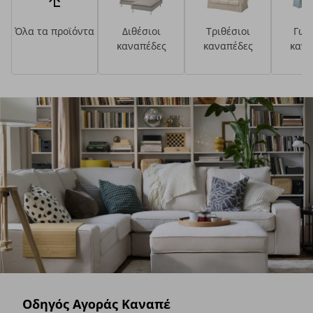
Όλα τα προϊόντα
Διθέσιοι
Τριθέσιοι
Γων
καναπέδες
καναπέδες
κανα
Οδηγός Αγοράς Καναπέ