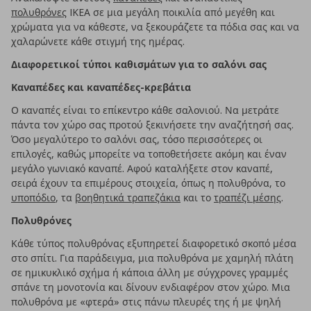
πολυθρόνες
IKEA σε μια μεγάλη ποικιλία από μεγέθη και
χρώματα για να κάθεστε, να ξεκουράζετε τα πόδια σας και να
χαλαρώνετε κάθε στιγμή της ημέρας.
Διαφορετικοί τύποι καθισμάτων για το σαλόνι σας
Καναπέδες και καναπέδες-κρεβάτια
Ο καναπές είναι το επίκεντρο κάθε σαλονιού. Να μετράτε
πάντα τον χώρο σας προτού ξεκινήσετε την αναζήτησή σας.
Όσο μεγαλύτερο το σαλόνι σας, τόσο περισσότερες οι
επιλογές, καθώς μπορείτε να τοποθετήσετε ακόμη και έναν
μεγάλο γωνιακό καναπέ. Αφού καταλήξετε στον καναπέ,
σειρά έχουν τα επιμέρους στοιχεία, όπως η πολυθρόνα, το
υποπόδιο
, τα
βοηθητικά τραπεζάκια
και το
τραπέζι μέσης
.
Πολυθρόνες
Κάθε τύπος πολυθρόνας εξυπηρετεί διαφορετικό σκοπό μέσα
στο σπίτι. Για παράδειγμα, μια πολυθρόνα με χαμηλή πλάτη
σε ημικυκλικό σχήμα ή κάποια άλλη με σύγχρονες γραμμές
σπάνε τη μονοτονία και δίνουν ενδιαφέρον στον χώρο. Μια
πολυθρόνα με «φτερά» στις πάνω πλευρές της ή με ψηλή