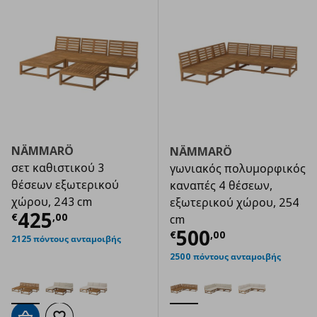
NÄMMARÖ
NÄMMARÖ
σετ καθιστικού 3
γωνιακός πολυμορφικός
θέσεων εξωτερικού
καναπές 4 θέσεων,
χώρου, 243 cm
εξωτερικού χώρου, 254
Τρέχουσα τιμή
€ 425,00
425
€
,
00
cm
Τρέχουσα τιμ
500
€
,
00
2125 πόντους ανταμοιβής
2500 πόντους ανταμοιβής