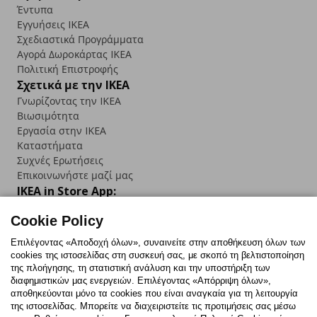
Έντυπα
Εγγυήσεις IKEA
Σχεδιαστικά Προγράμματα
Αγορά Δωρoκάρτας IKEA
Πολιτική Επιστροφής
Σχετικά με την IKEA
Γνωρίζοντας την IKEA
Βιωσιμότητα
Εργασία στην IKEA
Καταστήματα
Συχνές Ερωτήσεις
Επικοινωνήστε μαζί μας
IKEA in Store App:
Cookie Policy
Επιλέγοντας «Αποδοχή όλων», συναινείτε στην αποθήκευση όλων των
cookies της ιστοσελίδας στη συσκευή σας, με σκοπό τη βελτιστοποίηση
Follow us:
της πλοήγησης, τη στατιστική ανάλυση και την υποστήριξη των
διαφημιστικών μας ενεργειών. Επιλέγοντας «Απόρριψη όλων»,
Facebook
Instagram
TikTok
Youtube
Pinterest
Twitter
αποθηκεύονται μόνο τα cookies που είναι αναγκαία για τη λειτουργία
της ιστοσελίδας. Μπορείτε να διαχειριστείτε τις προτιμήσεις σας μέσω