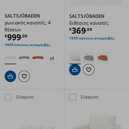
SALTSJÖBADEN
SALTSJÖBADEN
γωνιακός καναπές, 4
διθέσιος καναπές
Τρέχουσα τιμ
369
€
,
00
θέσεων
Τρέχουσα τιμή
€ 999,00
999
€
,
00
1845 πόντους ανταμοιβής
4995 πόντους ανταμοιβής
+
1
Προσθήκη στο καλάθι
Προσθήκη στα αγαπημ
Προσθήκη στο καλάθι
Προσθήκη στα αγαπημένα
Σύγκριση
Σύγκριση