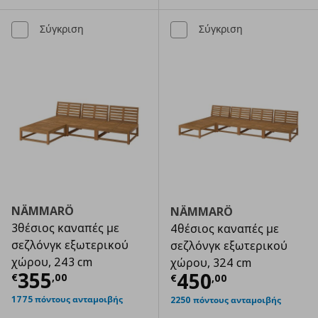
Σύγκριση
Σύγκριση
NÄMMARÖ
NÄMMARÖ
3θέσιος καναπές με
4θέσιος καναπές με
σεζλόνγκ εξωτερικού
σεζλόνγκ εξωτερικού
χώρου, 243 cm
χώρου, 324 cm
Τρέχουσα τιμή
€ 355,00
355
Τρέχουσα τιμ
450
€
,
00
€
,
00
1775 πόντους ανταμοιβής
2250 πόντους ανταμοιβής