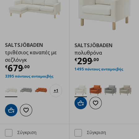
SALTSJÖBADEN
SALTSJÖBADEN
τριθέσιος καναπές με
πολυθρόνα
Τρέχουσα τιμ
299
€
,
00
σεζλόνγκ
Τρέχουσα τιμή
€ 679,00
679
€
,
00
1495 πόντους ανταμοιβής
3395 πόντους ανταμοιβής
+
1
Προσθήκη στο καλάθι
Προσθήκη στα αγαπημ
Προσθήκη στο καλάθι
Προσθήκη στα αγαπημένα
Σύγκριση
Σύγκριση