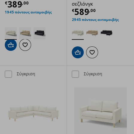
Τρέχουσα τιμή
€ 389,00
389
€
,
00
σεζλόνγκ
Τρέχουσα τιμ
589
€
,
00
1945 πόντους ανταμοιβής
2945 πόντους ανταμοιβής
Προσθήκη στο καλάθι
Προσθήκη στα αγαπημένα
Προσθήκη στο καλάθι
Προσθήκη στα αγαπημ
Σύγκριση
Σύγκριση