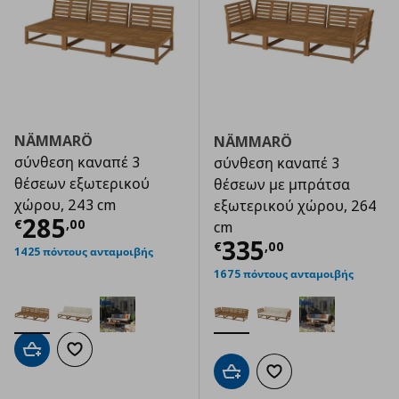
NÄMMARÖ
NÄMMARÖ
σύνθεση καναπέ 3
σύνθεση καναπέ 3
θέσεων εξωτερικού
θέσεων με μπράτσα
χώρου, 243 cm
εξωτερικού χώρου, 264
Τρέχουσα τιμή
€ 285,00
285
€
,
00
cm
Τρέχουσα τιμ
335
€
,
00
1425 πόντους ανταμοιβής
1675 πόντους ανταμοιβής
Προσθήκη στο καλάθι
Προσθήκη στα αγαπημένα
Προσθήκη στο καλάθι
Προσθήκη στα αγαπημ