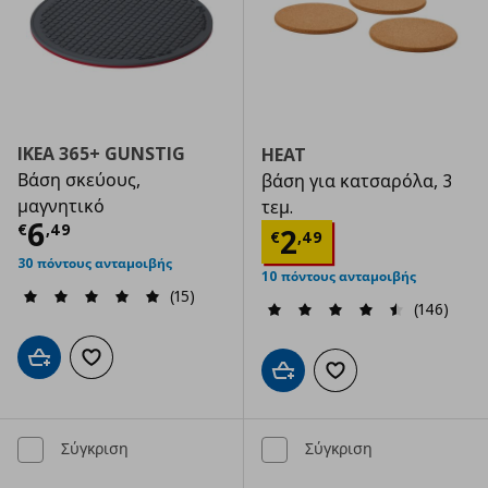
IKEA 365+ GUNSTIG
HEAT
Βάση σκεύους,
βάση για κατσαρόλα, 3
μαγνητικό
τεμ.
Τρέχουσα τιμή
€ 6,49
6
€
,
49
Τρέχουσα τιμ
2
€
,
49
30 πόντους ανταμοιβής
10 πόντους ανταμοιβής
(15)
(146)
Προσθήκη στο καλάθι
Προσθήκη στα αγαπημένα
Προσθήκη στο καλάθι
Προσθήκη στα αγαπημ
Σύγκριση
Σύγκριση