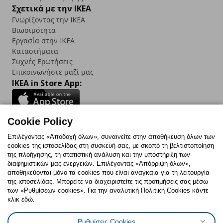
Σχετικά με την IKEA
Γνωρίζοντας την IKEA
Βιωσιμότητα
Εργασία στην IKEA
Καταστήματα
Συχνές Ερωτήσεις
Επικοινωνήστε μαζί μας
IKEA in Store App:
Cookie Policy
Follow us:
Επιλέγοντας «Αποδοχή όλων», συναινείτε στην αποθήκευση όλων των
cookies της ιστοσελίδας στη συσκευή σας, με σκοπό τη βελτιστοποίηση
Facebook
Instagram
TikTok
Youtube
Pinterest
Twitter
της πλοήγησης, τη στατιστική ανάλυση και την υποστήριξη των
διαφημιστικών μας ενεργειών. Επιλέγοντας «Απόρριψη όλων»,
αποθηκεύονται μόνο τα cookies που είναι αναγκαία για τη λειτουργία
της ιστοσελίδας. Μπορείτε να διαχειριστείτε τις προτιμήσεις σας μέσω
των «Ρυθμίσεων cookies». Για την αναλυτική Πολιτική Cookies κάντε
κλικ εδώ.
Πολιτική Cookies
Δήλωση ψηφιακής προσβασιμότητας
Ρυθμίσεις Cookies
Ρυθμίσεις cookies
Όροι Χρήσης