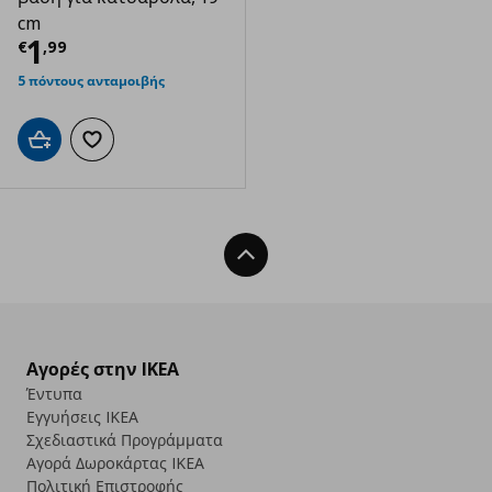
cm
Τρέχουσα τιμή
€ 1,99
1
€
,
99
5 πόντους ανταμοιβής
Προσθήκη στο καλάθι
Προσθήκη στα αγαπημένα
Back To Top
Αγορές στην IKEA
Έντυπα
Εγγυήσεις IKEA
Σχεδιαστικά Προγράμματα
Αγορά Δωρoκάρτας IKEA
Πολιτική Επιστροφής