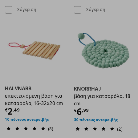
Σύγκριση
Σύγκριση
HALVNÄBB
KNORRHAJ
επεκτεινόμενη βάση για
βάση για κατσαρόλα, 18
κατσαρόλα, 16-32x20 cm
cm
Τρέχουσα τιμή
€ 2,49
2
Τρέχουσα τιμ
6
€
,
49
€
,
99
10 πόντους ανταμοιβής
30 πόντους ανταμοιβής
(8)
(2)