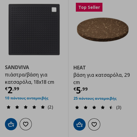
Top Seller
SANDVIVA
HEAT
πιάστρα/βάση για
βάση για κατσαρόλα, 29
κατσαρόλα, 18x18 cm
cm
Τρέχουσα τιμή
€ 2,99
2
Τρέχουσα τιμ
5
€
,
99
€
,
99
10 πόντους ανταμοιβής
25 πόντους ανταμοιβής
(2)
(3)
Προσθήκη στο καλάθι
Προσθήκη στα αγαπημένα
Προσθήκη στο καλάθι
Προσθήκη στα αγαπημ