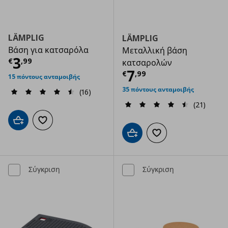
LÄMPLIG
LÄMPLIG
Βάση για κατσαρόλα
Μεταλλική βάση
Τρέχουσα τιμή
€ 3,99
3
€
,
99
κατσαρολών
Τρέχουσα τιμ
7
€
,
99
15 πόντους ανταμοιβής
35 πόντους ανταμοιβής
(16)
(21)
Προσθήκη στο καλάθι
Προσθήκη στα αγαπημένα
Προσθήκη στο καλάθι
Προσθήκη στα αγαπημ
Σύγκριση
Σύγκριση