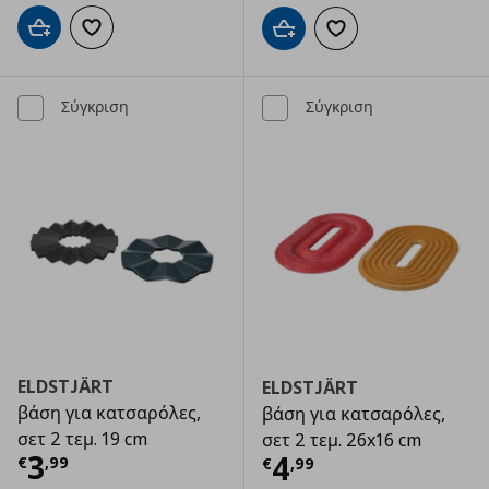
Προσθήκη στο καλάθι
Προσθήκη στα αγαπημένα
Προσθήκη στο καλάθι
Προσθήκη στα αγαπημ
Σύγκριση
Σύγκριση
ELDSTJÄRT
ELDSTJÄRT
βάση για κατσαρόλες,
βάση για κατσαρόλες,
σετ 2 τεμ. 19 cm
σετ 2 τεμ. 26x16 cm
Τρέχουσα τιμή
€ 3,99
3
Τρέχουσα τιμ
4
€
,
99
€
,
99