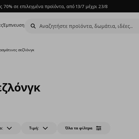
ς 70% σε επιλεγμένα προϊόντα, από 13/7 μέχρι 23/8
ες
Έμπνευση
ασμάτινες σεζλόνγκ
εζλόνγκ
α:
Τιμή:
Όλα τα φίλτρα