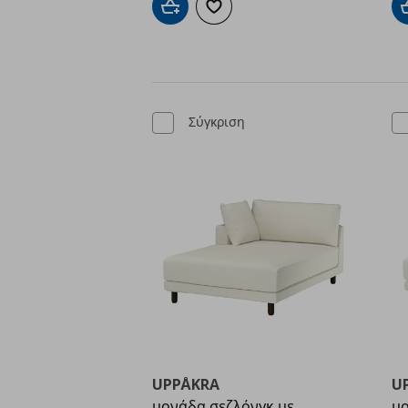
Προσθήκη στο καλάθι
Προσθήκη στα αγαπημένα
Σύγκριση
UPPÅKRA
U
μονάδα σεζλόνγκ με
μο