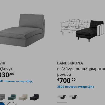
VIK
LANDSKRONA
ζλόνγκ
σεζλόνγκ, συμπληρωματι
0,00
ρέχουσα τιμή
€ 330,00
330
,
00
μονάδα
Τρέχουσα τιμ
700
€
,
00
50 πόντους ανταμοιβής
3500 πόντους ανταμοιβής