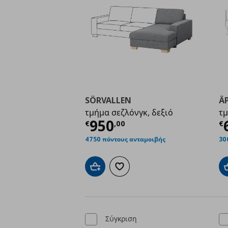
SÖRVALLEN
Ä
τμήμα σεζλόνγκ, δεξιό
τμ
Τρέχουσα τιμή
€ 950
Τ
950
€
,
00
€
4750 πόντους ανταμοιβής
30
Προσθήκη στο καλάθι
Προσθήκη στα αγαπημένα
Σύγκριση