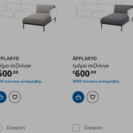
PPLARYD
ÄPPLARYD
ήμα σεζλόνγκ
τμήμα σεζλόνγκ
,00
ρέχουσα τιμή
€ 600,00
Τρέχουσα τιμ
600
600
,
00
€
,
00
00 πόντους ανταμοιβής
3000 πόντους ανταμοιβής
Προσθήκη στο καλάθι
Προσθήκη στα αγαπημένα
Προσθήκη στο καλάθι
Προσθήκη στα αγαπημ
Σύγκριση
Σύγκριση