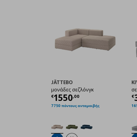
JÄTTEBO
KI
μονάδες σεζλόνγκ
σε
Τρέχουσα τιμή
€ 155
Τ
1550
€
,
00
€
7750 πόντους ανταμοιβής
16