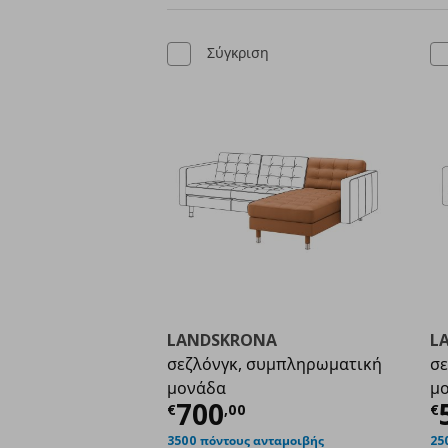
Σύγκριση
LANDSKRONA
L
σεζλόνγκ, συμπληρωματική
σε
μονάδα
μ
Τρέχουσα τιμή
€ 700
Τ
700
€
,
00
€
3500 πόντους ανταμοιβής
25