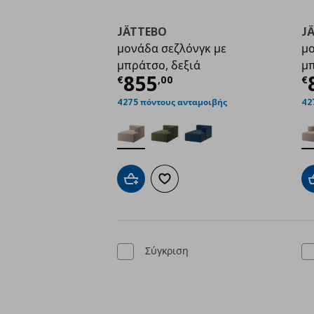
JÄTTEBO
J
μονάδα σεζλόνγκ με
μο
μπράτσο, δεξιά
μπ
Τρέχουσα τιμή
€ 85
Τ
855
€
,
00
€
4275 πόντους ανταμοιβής
42
Προσθήκη στο καλάθι
Προσθήκη στα αγαπημένα
Σύγκριση