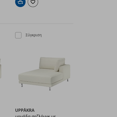
Προσθήκη στο καλάθι
Προσθήκη στα αγαπημένα
ένα
Σύγκριση
UPPÅKRA
μονάδα σεζλόνγκ με