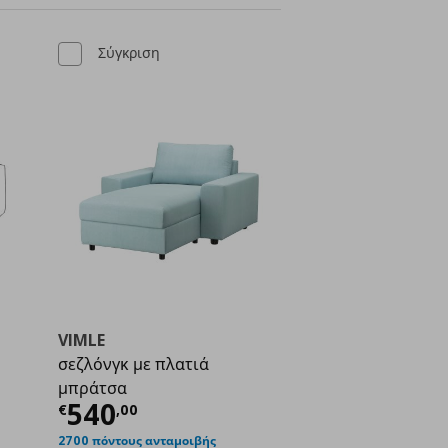
Σύγκριση
VIMLE
σεζλόνγκ με πλατιά
ή
€ 320,00
μπράτσα
Τρέχουσα τιμή
€ 540,00
540
€
,
00
2700 πόντους ανταμοιβής