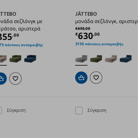
ÄTTEBO
JÄTTEBO
νάδα σεζλόνγκ με
μονάδα σεζλόνγκ, αριστε
Αρχική τιμή
€ 655,00
ράτσο, αριστερά
€
655
,
00
Τρέχουσα τιμ
630
5,00
ρέχουσα τιμή
€ 855,00
855
€
,
00
,
00
3150 πόντους ανταμοιβής
75 πόντους ανταμοιβής
Προσθήκη στο καλάθι
Προσθήκη στα αγαπημ
Προσθήκη στο καλάθι
Προσθήκη στα αγαπημένα
Σύγκριση
Σύγκριση