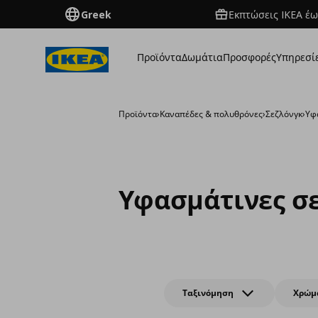
Greek
Εκπτώσεις IKEA έω
Προϊόντα
Δωμάτια
Προσφορές
Υπηρεσί
Προϊόντα
›
Καναπέδες & πολυθρόνες
›
Σεζλόνγκ
›
Υφ
Υφασμάτινες σ
Ταξινόμηση
Χρώμ