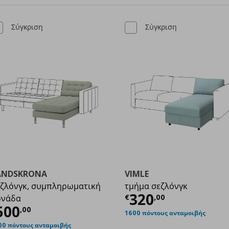
Σύγκριση
Σύγκριση
ANDSKRONA
VIMLE
ζλόνγκ, συμπληρωματική
τμήμα σεζλόνγκ
Τρέχουσα τιμ
320
€
,
00
ονάδα
,00
ρέχουσα τιμή
€ 500,00
500
,
00
1600 πόντους ανταμοιβής
00 πόντους ανταμοιβής