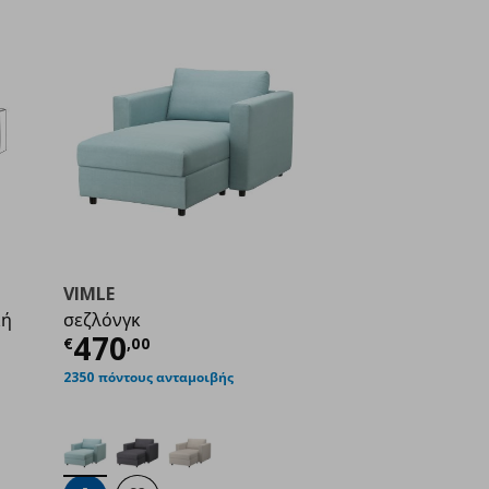
VIMLE
κή
σεζλόνγκ
Τρέχουσα τιμή
€ 470,00
470
€
,
00
ή
€ 700,00
2350 πόντους ανταμοιβής