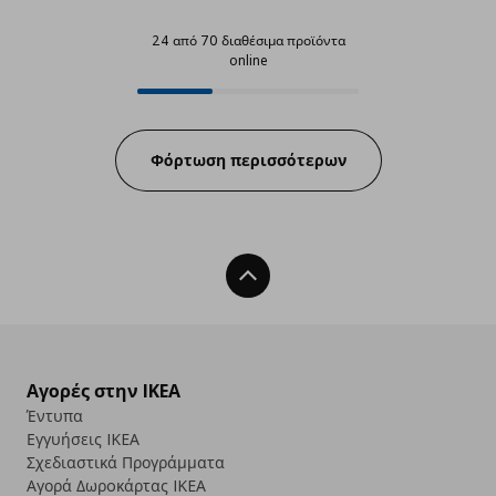
24 από 70 διαθέσιμα προϊόντα
online
24 από 70 διαθέσιμα προϊόντα on
Progress:
Φόρτωση περισσότερων
Back To Top
Αγορές στην IKEA
Έντυπα
Εγγυήσεις IKEA
Σχεδιαστικά Προγράμματα
Αγορά Δωρoκάρτας IKEA