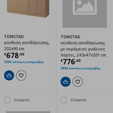
TONSTAD
TONSTAD
σύνθεση αποθήκευσης,
σύνθεση αποθήκευσης
202x90 cm
με συρόμενες γυάλινες
Τρέχουσα τιμή
€ 678,00
678
€
,
00
πόρτες, 243x47x201 cm
Τρέχουσα τιμ
776
€
,
00
3390 πόντους ανταμοιβής
3880 πόντους ανταμοιβής
Προσθήκη στο καλάθι
Προσθήκη στα αγαπημένα
Προσθήκη στο καλάθι
Προσθήκη στα αγαπημ
Σύγκριση
Σύγκριση