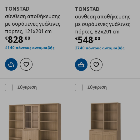
TONSTAD
TONSTAD
σύνθεση αποθήκευσης
σύνθεση αποθήκευσης
με συρόμενες γυάλινες
με συρόμενες γυάλινες
πόρτες, 121x201 cm
πόρτες, 82x201 cm
Τρέχουσα τιμή
€ 828,00
828
Τρέχουσα τιμ
548
€
,
00
€
,
00
4140 πόντους ανταμοιβής
2740 πόντους ανταμοιβής
Προσθήκη στο καλάθι
Προσθήκη στα αγαπημένα
Προσθήκη στο καλάθι
Προσθήκη στα αγαπημ
Σύγκριση
Σύγκριση