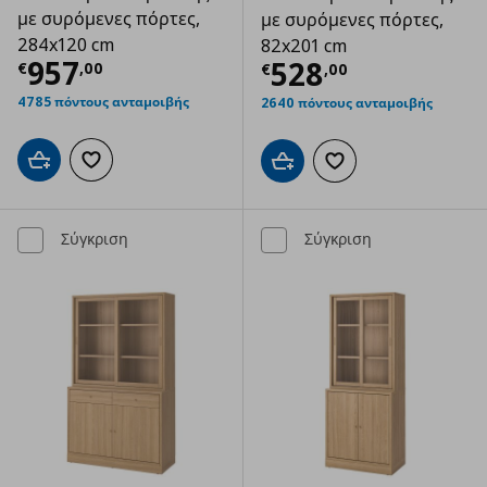
με συρόμενες πόρτες,
με συρόμενες πόρτες,
284x120 cm
82x201 cm
Τρέχουσα τιμή
€ 957,00
957
Τρέχουσα τιμ
528
€
,
00
€
,
00
4785 πόντους ανταμοιβής
2640 πόντους ανταμοιβής
Προσθήκη στο καλάθι
Προσθήκη στα αγαπημένα
Προσθήκη στο καλάθι
Προσθήκη στα αγαπημ
Σύγκριση
Σύγκριση