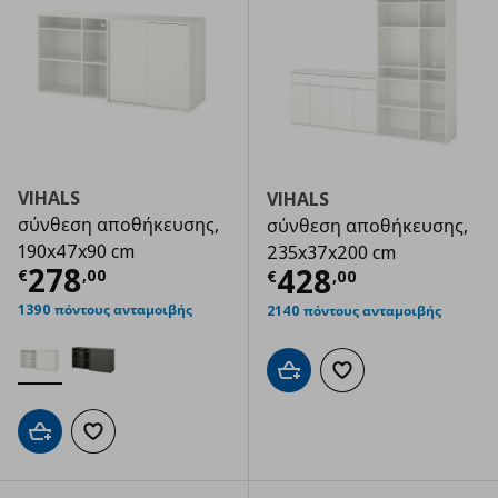
VIHALS
VIHALS
σύνθεση αποθήκευσης,
σύνθεση αποθήκευσης,
190x47x90 cm
235x37x200 cm
Τρέχουσα τιμή
€ 278,00
278
Τρέχουσα τιμ
428
€
,
00
€
,
00
1390 πόντους ανταμοιβής
2140 πόντους ανταμοιβής
Προσθήκη στο καλάθι
Προσθήκη στα αγαπημ
Προσθήκη στο καλάθι
Προσθήκη στα αγαπημένα