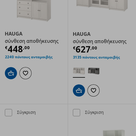
HAUGA
HAUGA
σύνθεση αποθήκευσης
σύνθεση αποθήκευσης
Τρέχουσα τιμή
€ 448,00
448
Τρέχουσα τιμ
627
€
,
00
€
,
00
2240 πόντους ανταμοιβής
3135 πόντους ανταμοιβής
Προσθήκη στο καλάθι
Προσθήκη στα αγαπημένα
Προσθήκη στο καλάθι
Προσθήκη στα αγαπημ
Σύγκριση
Σύγκριση