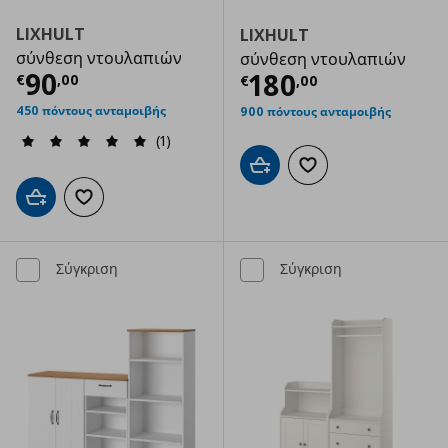
LIXHULT
LIXHULT
σύνθεση ντουλαπιών
σύνθεση ντουλαπιών
Τρέχουσα τιμή
€ 90,00
90
Τρέχουσα τιμ
180
€
,
00
€
,
00
450 πόντους ανταμοιβής
900 πόντους ανταμοιβής
(1)
Προσθήκη στο καλάθι
Προσθήκη στα αγαπημ
Προσθήκη στο καλάθι
Προσθήκη στα αγαπημένα
Σύγκριση
Σύγκριση