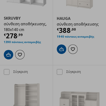
SKRUVBY
HAUGA
σύνθεση αποθήκευσης,
σύνθεση αποθήκευσης
Τρέχουσα τιμ
388
€
,
00
180x140 cm
Τρέχουσα τιμή
€ 278,99
278
€
,
99
1940 πόντους ανταμοιβής
1390 πόντους ανταμοιβής
Προσθήκη στο καλάθι
Προσθήκη στα αγαπημ
Προσθήκη στο καλάθι
Προσθήκη στα αγαπημένα
Σύγκριση
Σύγκριση