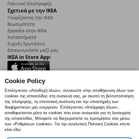
Πολιτική Επιστροφής
Σχετικά με την IKEA
Γνωρίζοντας την IKEA
Βιωσιμότητα
Εργασία στην IKEA
Καταστήματα
Συχνές Ερωτήσεις
Επικοινωνήστε μαζί μας
IKEA in Store App:
Cookie Policy
Follow us:
Επιλέγοντας «Αποδοχή όλων», συναινείτε στην αποθήκευση όλων των
cookies της ιστοσελίδας στη συσκευή σας, με σκοπό τη βελτιστοποίηση
Facebook
Instagram
TikTok
Youtube
Pinterest
Twitter
της πλοήγησης, τη στατιστική ανάλυση και την υποστήριξη των
διαφημιστικών μας ενεργειών. Επιλέγοντας «Απόρριψη όλων»,
αποθηκεύονται μόνο τα cookies που είναι αναγκαία για τη λειτουργία
της ιστοσελίδας. Μπορείτε να διαχειριστείτε τις προτιμήσεις σας μέσω
των «Ρυθμίσεων cookies». Για την αναλυτική Πολιτική Cookies κάντε
κλικ εδώ.
Πολιτική Cookies
Δήλωση ψηφιακής προσβασιμότητας