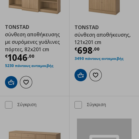
TONSTAD
TONSTAD
σύνθεση αποθήκευσης
σύνθεση αποθήκευσης,
με συρόμενες γυάλινες
121x201 cm
Τρέχουσα τιμ
698
€
,
00
πόρτες, 82x201 cm
Τρέχουσα τιμή
€ 1046,00
1046
€
,
00
3490 πόντους ανταμοιβής
5230 πόντους ανταμοιβής
Προσθήκη στο καλάθι
Προσθήκη στα αγαπημ
Προσθήκη στο καλάθι
Προσθήκη στα αγαπημένα
Σύγκριση
Σύγκριση