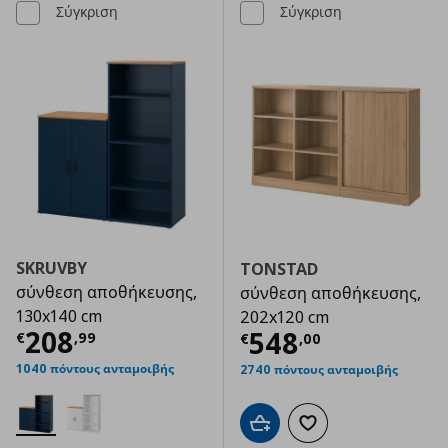
Σύγκριση
Σύγκριση
SKRUVBY
TONSTAD
σύνθεση αποθήκευσης,
σύνθεση αποθήκευσης,
130x140 cm
202x120 cm
Τρέχουσα τιμή
€ 208,99
208
Τρέχουσα τιμ
548
€
,
99
€
,
00
1040 πόντους ανταμοιβής
2740 πόντους ανταμοιβής
Προσθήκη στο καλάθι
Προσθήκη στα αγαπημ