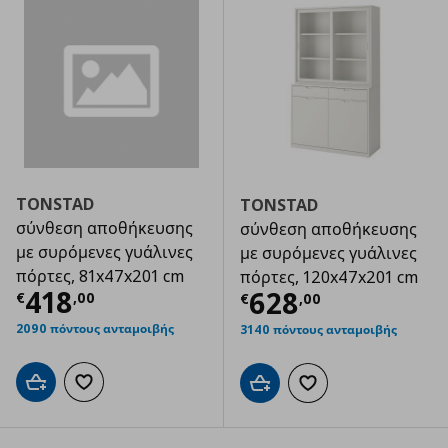
TONSTAD
TONSTAD
σύνθεση αποθήκευσης
σύνθεση αποθήκευσης
με συρόμενες γυάλινες
με συρόμενες γυάλινες
πόρτες, 81x47x201 cm
πόρτες, 120x47x201 cm
Τρέχουσα τιμή
€ 418,00
418
Τρέχουσα τιμ
628
€
,
00
€
,
00
2090 πόντους ανταμοιβής
3140 πόντους ανταμοιβής
Προσθήκη στο καλάθι
Προσθήκη στα αγαπημένα
Προσθήκη στο καλάθι
Προσθήκη στα αγαπημ