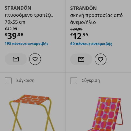
STRANDÖN
STRANDÖN
πτυσσόμενο τραπέζι,
σκηνή προστασίας από
70x55 cm
άνεμο/ήλιο
Αρχική τιμή
€ 49,99
Αρχική τιμή
€ 24,99
€
49
,
99
€
24
,
99
Τρέχουσα τιμή
€ 39,99
39
Τρέχουσα τιμ
12
€
,
99
€
,
99
195 πόντους ανταμοιβής
60 πόντους ανταμοιβής
Προσθήκη στα αγαπημένα
Ενημέρωση διαθεσιμότητας
Προσθήκη στα α
Ενημέρωση διαθεσιμότητας
Σύγκριση
Σύγκριση