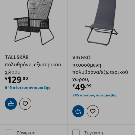
TALLSKÄR
VIGGSÖ
πολυθρόνα, εξωτερικού
πτυσσόμενη
χώρου
πολυθρόνα/εξωτερικού
Τρέχουσα τιμή
€ 129,00
129
€
,
00
χώρου,
Τρέχουσα τιμ
49
€
,
99
645 πόντους ανταμοιβής
245 πόντους ανταμοιβής
Προσθήκη στο καλάθι
Προσθήκη στα αγαπημένα
Προσθήκη στο καλάθι
Προσθήκη στα αγαπημ
Σύγκριση
Σύγκριση