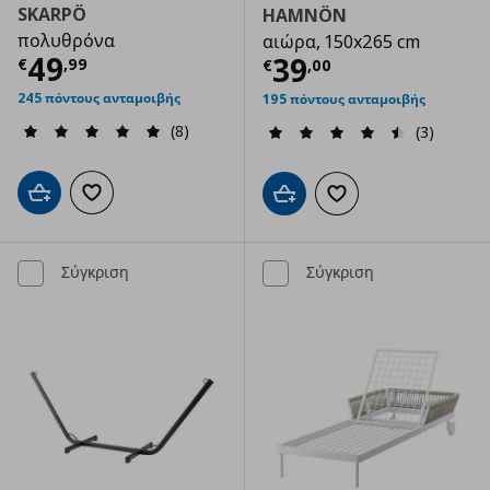
SKARPÖ
HAMNÖN
πολυθρόνα
αιώρα, 150x265 cm
Τρέχουσα τιμή
€ 49,99
49
Τρέχουσα τιμ
39
€
,
99
€
,
00
245 πόντους ανταμοιβής
195 πόντους ανταμοιβής
(8)
(3)
Προσθήκη στο καλάθι
Προσθήκη στα αγαπημένα
Προσθήκη στο καλάθι
Προσθήκη στα αγαπημ
Σύγκριση
Σύγκριση