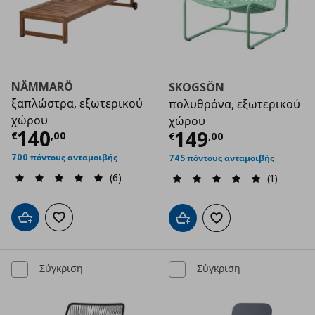
NÄMMARÖ
SKOGSÖN
ξαπλώστρα, εξωτερικού
πολυθρόνα, εξωτερικού
χώρου
χώρου
Τρέχουσα τιμή
€ 140,00
140
Τρέχουσα τιμ
149
€
,
00
€
,
00
700 πόντους ανταμοιβής
745 πόντους ανταμοιβής
(6)
(1)
Προσθήκη στο καλάθι
Προσθήκη στα αγαπημένα
Προσθήκη στο καλάθι
Προσθήκη στα αγαπημ
Σύγκριση
Σύγκριση