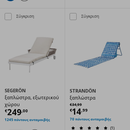
Σύγκριση
Σύγκριση
SEGERÖN
STRANDÖN
ξαπλώστρα, εξωτερικού
ξαπλώστρα
Αρχική τιμή
€ 34,99
χώρου
€
34
,
99
Τρέχουσα τιμ
14
Τρέχουσα τιμή
€ 249,00
249
€
,
99
€
,
00
70 πόντους ανταμοιβής
1245 πόντους ανταμοιβής
(1)