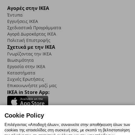
Αγορές στην IKEA
Έντυπα
Εγγυήσεις IKEA
Σχεδιαστικά Προγράμματα
Αγορά Δωρoκάρτας IKEA
Πολιτική Επιστροφής
Σχετικά με την IKEA
Γνωρίζοντας την IKEA
Βιωσιμότητα
Εργασία στην IKEA
Καταστήματα
Συχνές Ερωτήσεις
Επικοινωνήστε μαζί μας
IKEA in Store App:
Cookie Policy
Follow us:
Επιλέγοντας «Αποδοχή όλων», συναινείτε στην αποθήκευση όλων των
cookies της ιστοσελίδας στη συσκευή σας, με σκοπό τη βελτιστοποίηση