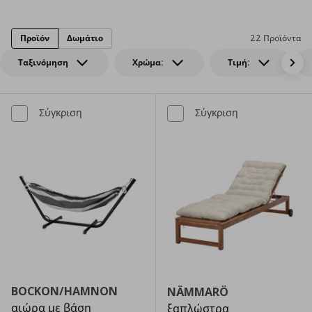
Προϊόν
Δωμάτιο
22 Προϊόντα
Ταξινόμηση
Χρώμα:
Τιμή:
Σύγκριση
Σύγκριση
BOCKON/HAMNON
NÄMMARÖ
αιώρα με βάση
ξαπλώστρα