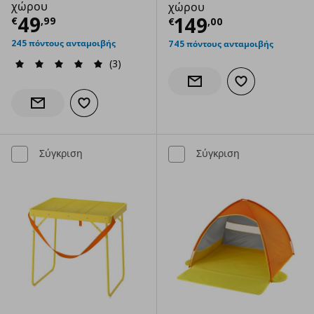
χώρου
χώρου
Τρέχουσα τιμή
€ 49,99
49
Τρέχουσα τιμ
149
€
,
99
€
,
00
245 πόντους ανταμοιβής
745 πόντους ανταμοιβής
(3)
Προσθήκη στα α
Ενημέρωση διαθεσιμότητας
Προσθήκη στα αγαπημένα
Ενημέρωση διαθεσιμότητας
Σύγκριση
Σύγκριση