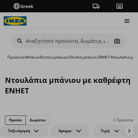
Greek
Πορεία παραγγελίας
Καταστή
Burge
Camera
Προϊόντα
›
Μπάνιο
›
Έπιπλα μπάνιου
›
Έπιπλα μπάνιου ENHET
›
Ντουλάπια μπά
Ντουλάπια μπάνιου με καθρέφτη
ENHET
Προϊόν
Δωμάτιο
2 Προϊόντα
Ταξινόμηση
Χρώμα:
Τιμή: