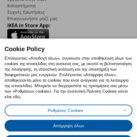
Καταστήματα
Συχνές Ερωτήσεις
Επικοινωνήστε μαζί μας
IKEA in Store App:
Cookie Policy
Follow us:
Επιλέγοντας «Αποδοχή όλων», συναινείτε στην αποθήκευση όλων των
cookies της ιστοσελίδας στη συσκευή σας, με σκοπό τη βελτιστοποίηση
Facebook
Instagram
TikTok
Youtube
Pinterest
Twitter
της πλοήγησης, τη στατιστική ανάλυση και την υποστήριξη των
διαφημιστικών μας ενεργειών. Επιλέγοντας «Απόρριψη όλων»,
αποθηκεύονται μόνο τα cookies που είναι αναγκαία για τη λειτουργία
της ιστοσελίδας. Μπορείτε να διαχειριστείτε τις προτιμήσεις σας μέσω
των «Ρυθμίσεων cookies». Για την αναλυτική Πολιτική Cookies κάντε
κλικ εδώ.
Πολιτική Cookies
Δήλωση ψηφιακής προσβασιμότητας
Ρυθμίσεις Cookies
Ρυθμίσεις cookies
Όροι Χρήσης
Γενική Πολιτική Προσωπικών Δεδομένων
Πολιτική Προσωπικών Δεδομένων για ΙΚΕΑ.gr
Απόρριψη όλων
Κώδικας Καταναλωτικής Δεοντολογίας