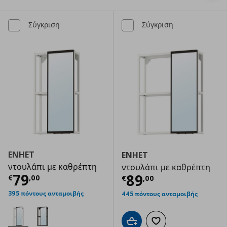
Σύγκριση
Σύγκριση
ENHET
ENHET
ντουλάπι με καθρέπτη
ντουλάπι με καθρέπτη
Τρέχουσα τιμή
€ 79,00
79
Τρέχουσα τιμ
89
€
,
00
€
,
00
395 πόντους ανταμοιβής
445 πόντους ανταμοιβής
Προσθήκη στο καλάθι
Προσθήκη στα αγαπημ