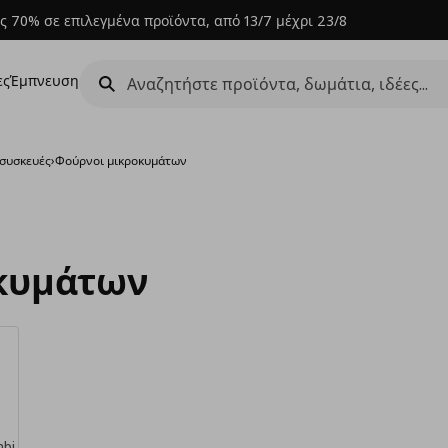
ς 70% σε επιλεγμένα προϊόντα, από 13/7 μέχρι 23/8
ες
Έμπνευση
 συσκευές
›
Φούρνοι μικροκυμάτων
κυμάτων
bi