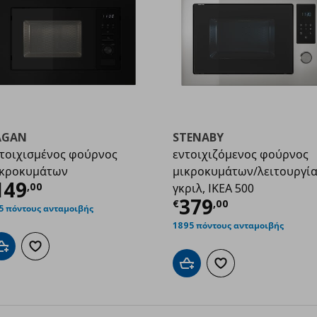
AGAN
STENABY
τοιχισμένος φούρνος
εντοιχιζόμενος φούρνος
ικροκυμάτων
μικροκυμάτων/λειτουργί
,00
ρέχουσα τιμή
€ 149,00
149
,
00
γκριλ, IKEA 500
Τρέχουσα τιμ
379
€
,
00
5 πόντους ανταμοιβής
1895 πόντους ανταμοιβής
Προσθήκη στο καλάθι
Προσθήκη στα αγαπημένα
Προσθήκη στο καλάθι
Προσθήκη στα αγαπημ