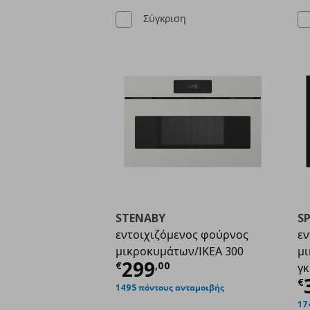
Σύγκριση
STENABY
S
εντοιχιζόμενος φούρνος
εν
μικροκυμάτων/IKEA 300
μι
Τρέχουσα τιμή
€ 299
299
€
,
00
γκ
Τ
€
1495 πόντους ανταμοιβής
17