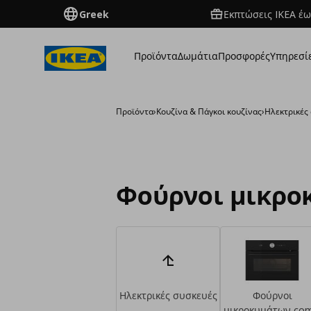
Greek
Εκπτώσεις IKEA έω
Προϊόντα
Δωμάτια
Προσφορές
Υπηρεσί
Προϊόντα
›
Κουζίνα & Πάγκοι κουζίνας
›
Ηλεκτρικές
Φούρνοι μικρο
Ηλεκτρικές συσκευές
Φούρνοι
μικροκυμάτων com