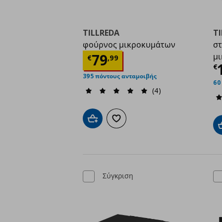
TILLREDA
T
φούρνος μικροκυμάτων
στ
Τρέχουσα τιμή
€ 79,
79
μ
€
,
99
Τ
€
395 πόντους ανταμοιβής
60
(4)
Προσθήκη στο καλάθι
Προσθήκη στα αγαπημένα
Σύγκριση