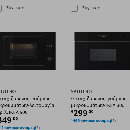
Σύγκριση
Σύγκριση
PJUTBO
SPJUTBO
τοιχιζόμενος φούρνος
εντοιχιζόμενος φούρνος
κροκυμάτων/λειτουργία
μικροκυμάτων/IKEA 300
,00
Τρέχουσα τιμ
299
€
,
00
ριλ/IKEA 500
ρέχουσα τιμή
€ 349,00
349
,
00
1495 πόντους ανταμοιβής
45 πόντους ανταμοιβής