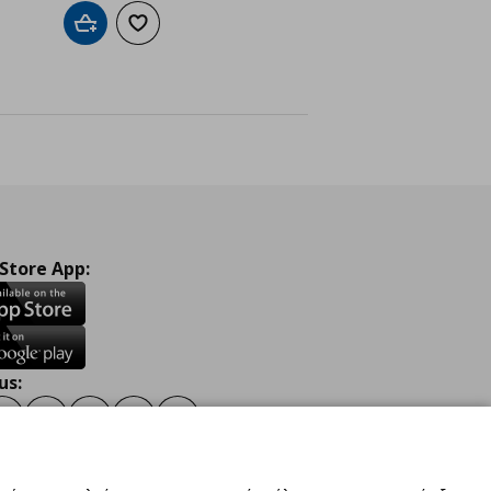
ένα
Προσθήκη στο καλάθι
Προσθήκη στα αγαπημένα
 Store App:
us:
ook
Instagram
TikTok
Youtube
Pinterest
Twitter