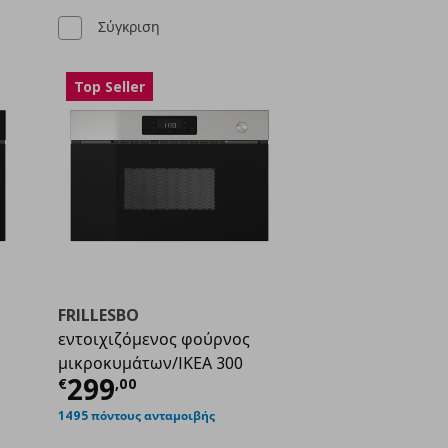
Σύγκριση
Top Seller
FRILLESBO
εντοιχιζόμενος φούρνος
μικροκυμάτων/IKEA 300
ή
€ 299,00
Τρέχουσα τιμή
€ 299,00
299
€
,
00
1495 πόντους ανταμοιβής