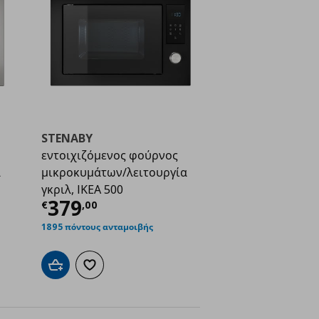
STENABY
εντοιχιζόμενος φούρνος
α
μικροκυμάτων/λειτουργία
γκριλ, IKEA 500
ή
€ 379,00
Τρέχουσα τιμή
€ 379,00
379
€
,
00
1895 πόντους ανταμοιβής
ένα
Προσθήκη στο καλάθι
Προσθήκη στα αγαπημένα