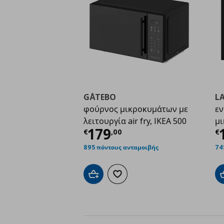
GÅTEBO
L
φούρνος μικροκυμάτων με
εν
λειτουργία air fry, IKEA 500
μ
Τρέχουσα τιμή
€ 179
Τ
179
€
,
00
€
895 πόντους ανταμοιβής
74
Προσθήκη στο καλάθι
Προσθήκη στα αγαπημένα