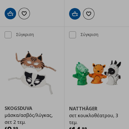
Προσθήκη στο καλάθι
Προσθήκη στα αγαπημένα
Προσθήκη στο καλάθι
Προσθήκη στα αγαπημ
Σύγκριση
Σύγκριση
SKOGSDUVA
NATTHÄGER
μάσκα/ασβός/λύγκας,
σετ κουκλοθέατρου, 3
σετ 2 τεμ.
τεμ.
€
,
99
€
,
99