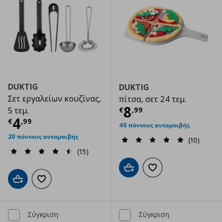
DUKTIG
DUKTIG
Σετ εργαλείων κουζίνας,
πίτσα, σετ 24 τεμ.
Τρέχουσα τιμ
8
€
,
99
5 τεμ.
Τρέχουσα τιμή
€ 4,99
4
€
,
99
40 πόντους ανταμοιβής
20 πόντους ανταμοιβής
(10)
(15)
Προσθήκη στο καλάθι
Προσθήκη στα αγαπημ
Προσθήκη στο καλάθι
Προσθήκη στα αγαπημένα
Σύγκριση
Σύγκριση