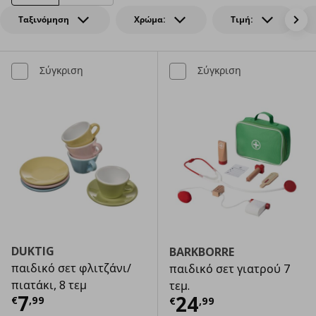
Ταξινόμηση
Χρώμα:
Τιμή:
Σύγκριση
Σύγκριση
DUKTIG
BARKBORRE
παιδικό σετ φλιτζάνι/
παιδικό σετ γιατρού 7
πιατάκι, 8 τεμ
τεμ.
Τρέχουσα τιμή
€ 7,99
7
Τρέχουσα τιμ
24
€
,
99
€
,
99