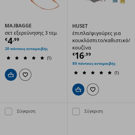
MAJBAGGE
HUSET
σετ εξερεύνησης 3 τεμ.
έπιπλα/φιγούρες για
Τρέχουσα τιμή
€ 4,99
4
€
,
99
κουκλόσπιτο/καθιστικό/
κουζίνα
20 πόντους ανταμοιβής
Τρέχουσα τιμ
16
€
,
99
(1)
80 πόντους ανταμοιβής
(1)
Προσθήκη στο καλάθι
Προσθήκη στα αγαπημένα
Προσθήκη στο καλάθι
Προσθήκη στα αγαπημ
Σύγκριση
Σύγκριση