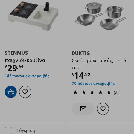
STENMUS
DUKTIG
παιχνίδι-κουζίνα
Σκεύη μαγειρικής, σετ 5
Τρέχουσα τιμή
€ 29,99
29
€
,
99
τεμ.
Τρέχουσα τιμ
14
€
,
99
145 πόντους ανταμοιβής
70 πόντους ανταμοιβής
(9)
Προσθήκη στο καλάθι
Προσθήκη στα αγαπημένα
Προσθήκη στα α
Ενημέρωση διαθεσιμότητας
Σύγκριση