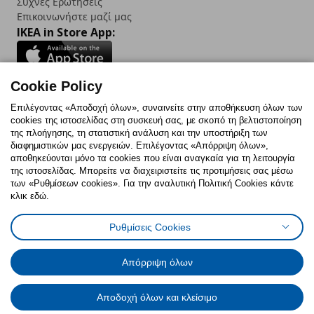
Συχνές Ερωτήσεις
Επικοινωνήστε μαζί μας
IKEA in Store App:
Cookie Policy
Follow us:
Επιλέγοντας «Αποδοχή όλων», συναινείτε στην αποθήκευση όλων των
cookies της ιστοσελίδας στη συσκευή σας, με σκοπό τη βελτιστοποίηση
Facebook
Instagram
TikTok
Youtube
Pinterest
Twitter
της πλοήγησης, τη στατιστική ανάλυση και την υποστήριξη των
διαφημιστικών μας ενεργειών. Επιλέγοντας «Απόρριψη όλων»,
αποθηκεύονται μόνο τα cookies που είναι αναγκαία για τη λειτουργία
της ιστοσελίδας. Μπορείτε να διαχειριστείτε τις προτιμήσεις σας μέσω
των «Ρυθμίσεων cookies». Για την αναλυτική Πολιτική Cookies κάντε
κλικ εδώ.
Πολιτική Cookies
Δήλωση ψηφιακής προσβασιμότητας
Ρυθμίσεις Cookies
Ρυθμίσεις cookies
Όροι Χρήσης
Γενική Πολιτική Προσωπικών Δεδομένων
Πολιτική Προσωπικών Δεδομένων για ΙΚΕΑ.gr
Απόρριψη όλων
Κώδικας Καταναλωτικής Δεοντολογίας
Αποδοχή όλων και κλείσιμο