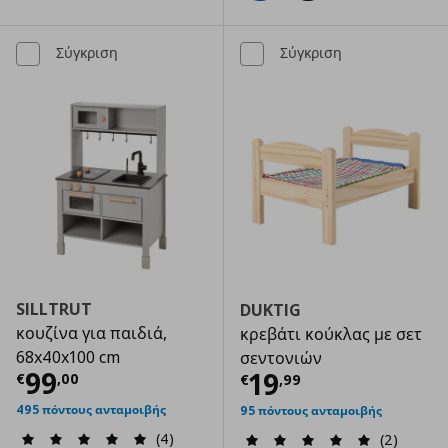
Σύγκριση
Σύγκριση
SILLTRUT
DUKTIG
κουζίνα για παιδιά,
κρεβάτι κούκλας με σετ
68x40x100 cm
σεντονιών
Τρέχουσα τιμή
€ 99,00
99
Τρέχουσα τιμ
19
€
,
00
€
,
99
495 πόντους ανταμοιβής
95 πόντους ανταμοιβής
(4)
(2)