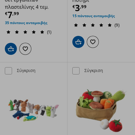
Ποτήρι
Τρέχουσα τιμ
3
€
,
99
πλαστελίνης 4 τεμ.
Τρέχουσα τιμή
€ 7,99
7
€
,
99
15 πόντους ανταμοιβής
35 πόντους ανταμοιβής
(9)
(1)
Προσθήκη στο καλάθι
Προσθήκη στα αγαπημ
Προσθήκη στο καλάθι
Προσθήκη στα αγαπημένα
Σύγκριση
Σύγκριση