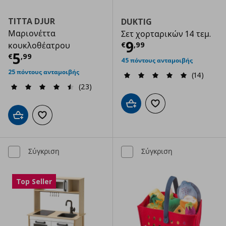
TITTA DJUR
DUKTIG
Μαριονέττα
Σετ χορταρικών 14 τεμ.
Τρέχουσα τιμ
9
€
,
99
κουκλοθέατρου
Τρέχουσα τιμή
€ 5,99
5
€
,
99
45 πόντους ανταμοιβής
25 πόντους ανταμοιβής
(14)
(23)
Προσθήκη στο καλάθι
Προσθήκη στα αγαπημ
Προσθήκη στο καλάθι
Προσθήκη στα αγαπημένα
Σύγκριση
Σύγκριση
Top Seller