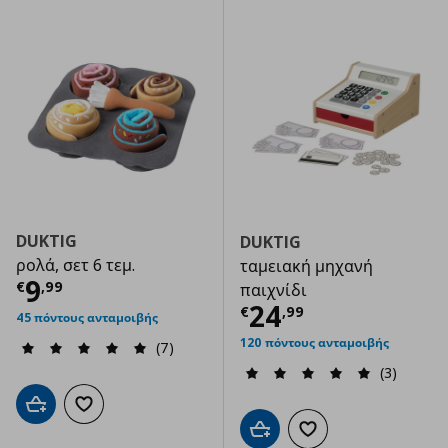
DUKTIG
DUKTIG
ρολά, σετ 6 τεμ.
ταμειακή μηχανή
Τρέχουσα τιμή
€ 9,99
9
€
,
99
παιχνίδι
Τρέχουσα τιμ
24
€
,
99
45 πόντους ανταμοιβής
120 πόντους ανταμοιβής
(7)
(3)
Προσθήκη στο καλάθι
Προσθήκη στα αγαπημένα
Προσθήκη στο καλάθι
Προσθήκη στα αγαπημ