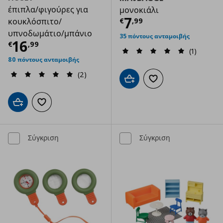
έπιπλα/φιγούρες για
μονοκιάλι
Τρέχουσα τιμ
7
€
,
99
κουκλόσπιτο/
υπνοδωμάτιο/μπάνιο
35 πόντους ανταμοιβής
Τρέχουσα τιμή
€ 16,99
16
€
,
99
(1)
80 πόντους ανταμοιβής
(2)
Προσθήκη στο καλάθι
Προσθήκη στα αγαπημ
Προσθήκη στο καλάθι
Προσθήκη στα αγαπημένα
Σύγκριση
Σύγκριση