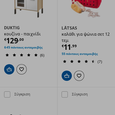
DUKTIG
LÅTSAS
κουζίνα - παιχνίδι
καλάθι για ψώνια σετ 12
Τρέχουσα τιμή
€ 129,00
129
€
,
00
τεμ.
Τρέχουσα τιμ
11
€
,
99
645 πόντους ανταμοιβής
55 πόντους ανταμοιβής
(6)
(7)
Προσθήκη στο καλάθι
Προσθήκη στα αγαπημένα
Προσθήκη στο καλάθι
Προσθήκη στα αγαπημ
Σύγκριση
Σύγκριση