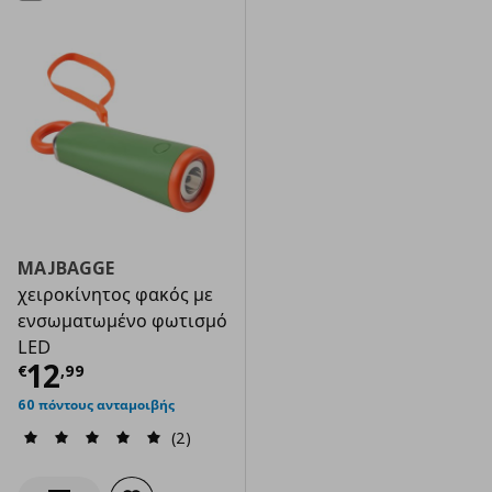
MAJBAGGE
χειροκίνητος φακός με
ενσωματωμένο φωτισμό
LED
Τρέχουσα τιμή
€ 12,99
12
€
,
99
60 πόντους ανταμοιβής
(2)