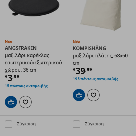
Νέο
Νέο
ANGSFRAKEN
KOMPISHÄNG
μαξιλάρι καρέκλας
μαξιλάρι πλάτης, 68x60
εσωτερικού/εξωτερικού
cm
Τρέχουσα τιμ
39
€
,
99
χώρου, 36 cm
Τρέχουσα τιμή
€ 3,99
3
€
,
99
195 πόντους ανταμοιβής
15 πόντους ανταμοιβής
Προσθήκη στο καλάθι
Προσθήκη στα αγαπημ
Προσθήκη στο καλάθι
Προσθήκη στα αγαπημένα
Σύγκριση
Σύγκριση