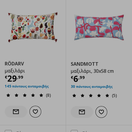
RÖDARV
SANDMOTT
μαξιλάρι
μαξιλάρι, 30x58 cm
Τρέχουσα τιμή
€ 29,99
29
Τρέχουσα τιμ
6
€
,
99
€
,
99
145 πόντους ανταμοιβής
30 πόντους ανταμοιβής
(8)
(5)
Προσθήκη στα αγαπημένα
Ενημέρωση διαθεσιμότητας
Προσθήκη στα α
Ενημέρωση διαθεσιμότητας