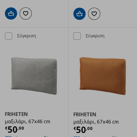
Προσθήκη στο καλάθι
Προσθήκη στα αγαπημένα
Προσθήκη στο καλάθι
Προσθήκη στα αγαπημ
Σύγκριση
Σύγκριση
FRIHETEN
FRIHETEN
μαξιλάρι, 67x46 cm
μαξιλάρι, 67x46 cm
Τρέχουσα τιμή
€ 50,00
50
Τρέχουσα τιμ
50
€
,
00
€
,
00