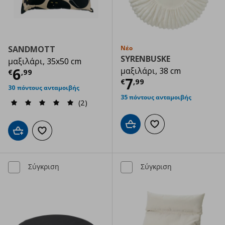
SANDMOTT
Νέο
SYRENBUSKE
μαξιλάρι, 35x50 cm
Τρέχουσα τιμή
€ 6,99
6
μαξιλάρι, 38 cm
€
,
99
Τρέχουσα τιμ
7
€
,
99
30 πόντους ανταμοιβής
35 πόντους ανταμοιβής
(2)
Προσθήκη στο καλάθι
Προσθήκη στα αγαπημ
Προσθήκη στο καλάθι
Προσθήκη στα αγαπημένα
Σύγκριση
Σύγκριση