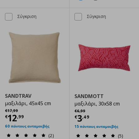
Σύγκριση
Σύγκριση
SANDTRAV
SANDMOTT
μαξιλάρι, 45x45 cm
μαξιλάρι, 30x58 cm
Αρχική τιμή
€ 17,99
Αρχική τιμή
€ 6,99
€
17
,
99
€
6
,
99
Τρέχουσα τιμή
€ 12,99
12
Τρέχουσα τιμ
3
€
,
99
€
,
49
60 πόντους ανταμοιβής
15 πόντους ανταμοιβής
(2)
(5)