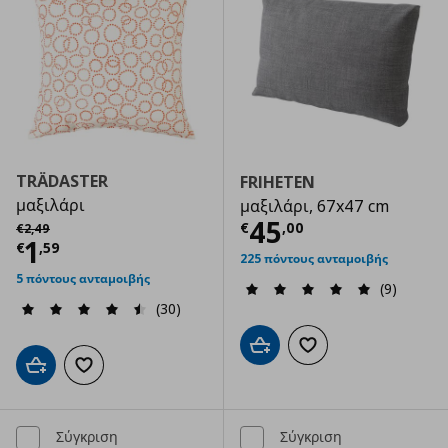
TRÄDASTER
FRIHETEN
μαξιλάρι
μαξιλάρι, 67x47 cm
Τρέχουσα τιμ
Αρχική τιμή
€ 2,49
45
€
,
00
€
2
,
49
Τρέχουσα τιμή
€ 1,59
1
€
,
59
225 πόντους ανταμοιβής
5 πόντους ανταμοιβής
(9)
(30)
Προσθήκη στο καλάθι
Προσθήκη στα αγαπημ
Προσθήκη στο καλάθι
Προσθήκη στα αγαπημένα
Σύγκριση
Σύγκριση