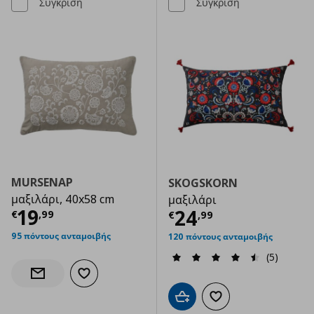
Σύγκριση
Σύγκριση
MURSENAP
SKOGSKORN
μαξιλάρι, 40x58 cm
μαξιλάρι
Τρέχουσα τιμή
€ 19,99
19
Τρέχουσα τιμ
24
€
,
99
€
,
99
95 πόντους ανταμοιβής
120 πόντους ανταμοιβής
(5)
Προσθήκη στα αγαπημένα
Ενημέρωση διαθεσιμότητας
Προσθήκη στο καλάθι
Προσθήκη στα αγαπημ