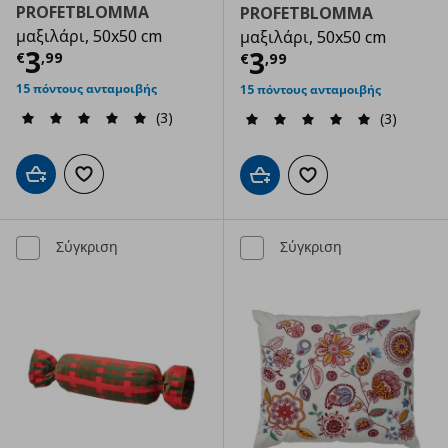
PROFETBLOMMA
PROFETBLOMMA
μαξιλάρι, 50x50 cm
μαξιλάρι, 50x50 cm
Τρέχουσα τιμή
€ 3,99
3
Τρέχουσα τιμ
3
€
,
99
€
,
99
15 πόντους ανταμοιβής
15 πόντους ανταμοιβής
(3)
(3)
Προσθήκη στο καλάθι
Προσθήκη στα αγαπημένα
Προσθήκη στο καλάθι
Προσθήκη στα αγαπημ
Σύγκριση
Σύγκριση