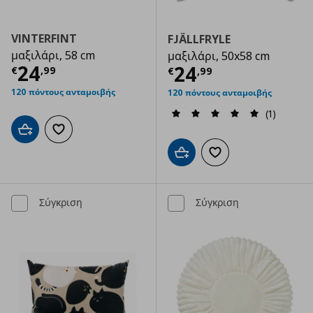
VINTERFINT
FJÄLLFRYLE
μαξιλάρι, 58 cm
μαξιλάρι, 50x58 cm
Τρέχουσα τιμή
€ 24,99
24
Τρέχουσα τιμ
24
€
,
99
€
,
99
120 πόντους ανταμοιβής
120 πόντους ανταμοιβής
(1)
Προσθήκη στο καλάθι
Προσθήκη στα αγαπημένα
Προσθήκη στο καλάθι
Προσθήκη στα αγαπημ
Σύγκριση
Σύγκριση