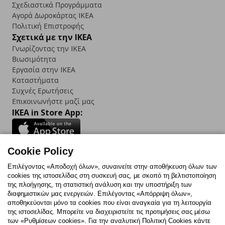
Σχεδιαστικά Προγράμματα
Αγορά Δωρoκάρτας IKEA
Πολιτική Επιστροφής
Σχετικά με την IKEA
Γνωρίζοντας την IKEA
Βιωσιμότητα
Εργασία στην IKEA
Καταστήματα
Συχνές Ερωτήσεις
Επικοινωνήστε μαζί μας
IKEA in Store App:
Cookie Policy
Follow us:
Επιλέγοντας «Αποδοχή όλων», συναινείτε στην αποθήκευση όλων των
cookies της ιστοσελίδας στη συσκευή σας, με σκοπό τη βελτιστοποίηση
Facebook
Instagram
TikTok
Youtube
Pinterest
Twitter
της πλοήγησης, τη στατιστική ανάλυση και την υποστήριξη των
διαφημιστικών μας ενεργειών. Επιλέγοντας «Απόρριψη όλων»,
αποθηκεύονται μόνο τα cookies που είναι αναγκαία για τη λειτουργία
της ιστοσελίδας. Μπορείτε να διαχειριστείτε τις προτιμήσεις σας μέσω
των «Ρυθμίσεων cookies». Για την αναλυτική Πολιτική Cookies κάντε