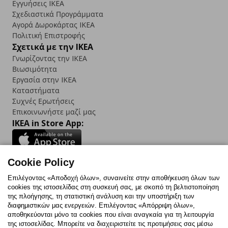
Εγγυήσεις IKEA
Σχεδιαστικά Προγράμματα
Αγορά Δωρoκάρτας IKEA
Πολιτική Επιστροφής
Σχετικά με την IKEA
Γνωρίζοντας την IKEA
Βιωσιμότητα
Εργασία στην IKEA
Καταστήματα
Συχνές Ερωτήσεις
Επικοινωνήστε μαζί μας
IKEA in Store App:
Cookie Policy
Follow us:
Επιλέγοντας «Αποδοχή όλων», συναινείτε στην αποθήκευση όλων των
cookies της ιστοσελίδας στη συσκευή σας, με σκοπό τη βελτιστοποίηση
Facebook
Instagram
TikTok
Youtube
Pinterest
Twitter
της πλοήγησης, τη στατιστική ανάλυση και την υποστήριξη των
διαφημιστικών μας ενεργειών. Επιλέγοντας «Απόρριψη όλων»,
αποθηκεύονται μόνο τα cookies που είναι αναγκαία για τη λειτουργία
της ιστοσελίδας. Μπορείτε να διαχειριστείτε τις προτιμήσεις σας μέσω