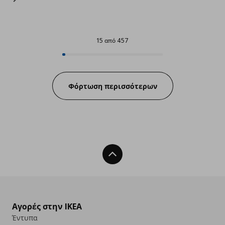
15 από 457
15 από 457
Progress:
Φόρτωση περισσότερων
Back To Top
Αγορές στην IKEA
Έντυπα