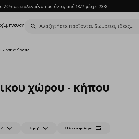
ς 70% σε επιλεγμένα προϊόντα, από 13/7 μέχρι 23/8
ες
Έμπνευση
ι κιόσκια
›
Κιόσκια
ικου χώρου - κήπου
α:
Τιμή:
Όλα τα φίλτρα