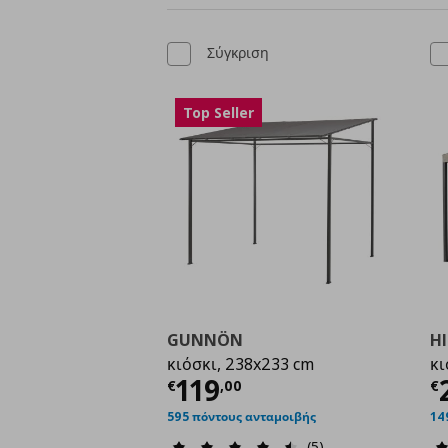
Σύγκριση
Top Seller
GUNNÖN
H
κιόσκι, 238x233 cm
κι
Τρέχουσα τιμή
€ 119
Τ
119
€
,
00
€
595 πόντους ανταμοιβής
14
(5)