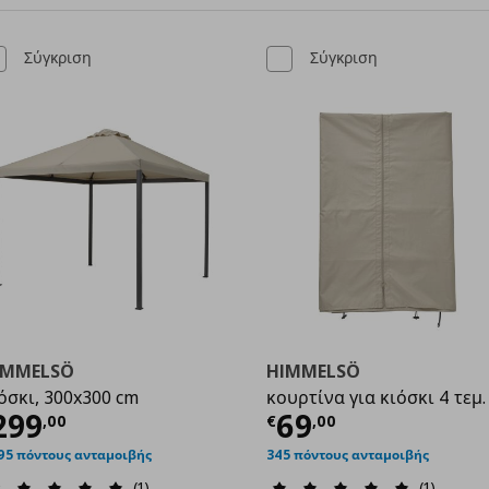
Σύγκριση
Σύγκριση
IMMELSÖ
HIMMELSÖ
όσκι, 300x300 cm
κουρτίνα για κιόσκι 4 τεμ.
,00
ρέχουσα τιμή
€ 299,00
Τρέχουσα τιμ
299
69
,
00
€
,
00
95 πόντους ανταμοιβής
345 πόντους ανταμοιβής
(1)
(1)