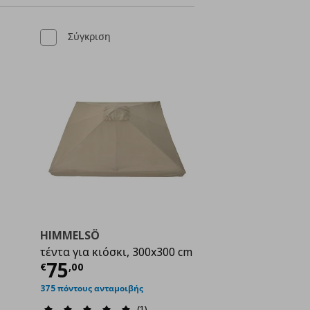
Σύγκριση
HIMMELSÖ
τέντα για κιόσκι, 300x300 cm
ή
€ 69,00
Τρέχουσα τιμή
€ 75,00
75
€
,
00
375 πόντους ανταμοιβής
(1)