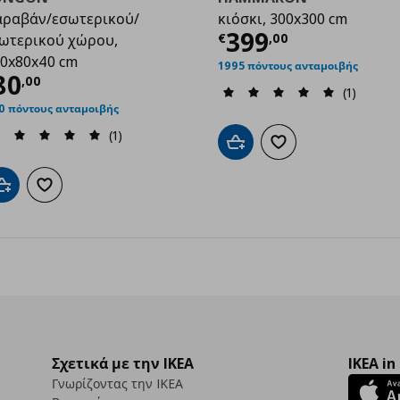
ραβάν/εσωτερικού/
κιόσκι, 300x300 cm
Τρέχουσα τιμ
399
€
,
00
ωτερικού χώρου,
0x80x40 cm
1995 πόντους ανταμοιβής
00
ρέχουσα τιμή
€ 80,00
80
,
00
(1)
0 πόντους ανταμοιβής
(1)
Προσθήκη στο καλάθι
Προσθήκη στα αγαπημ
Προσθήκη στο καλάθι
Προσθήκη στα αγαπημένα
Σχετικά με την IKEA
IKEA in
Γνωρίζοντας την IKEA