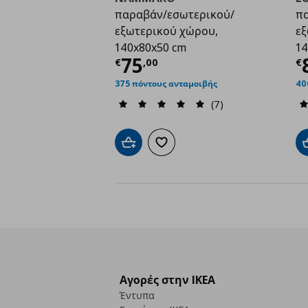
παραβάν/εσωτερικού/
πα
εξωτερικού χώρου,
εξ
140x80x50 cm
14
Τρέχουσα τιμή
€ 75,
Τ
75
€
,
00
€
375 πόντους ανταμοιβής
40
(7)
Προσθήκη στο καλάθι
Προσθήκη στα αγαπημένα
Αγορές στην IKEA
Έντυπα