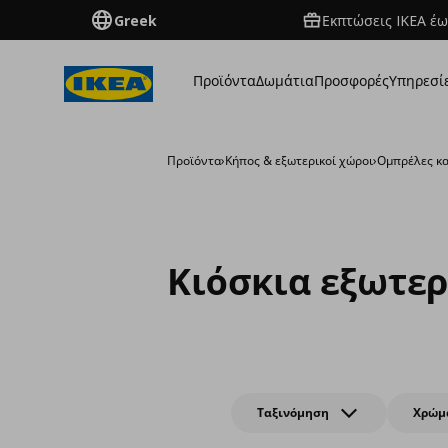
Greek
Εκπτώσεις IKEA έω
Προϊόντα
Δωμάτια
Προσφορές
Υπηρεσί
Προϊόντα
›
Κήπος & εξωτερικοί χώροι
›
Ομπρέλες κα
Κιόσκια εξωτερ
Ταξινόμηση
Χρώμ