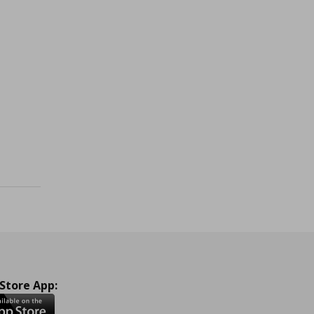
ή
€ 399,00
ένα
 Store App: