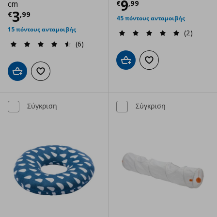
Τρέχουσα τιμ
9
€
,
99
cm
Τρέχουσα τιμή
€ 3,99
3
€
,
99
45 πόντους ανταμοιβής
15 πόντους ανταμοιβής
(2)
(6)
Προσθήκη στο καλάθι
Προσθήκη στα αγαπημ
Προσθήκη στο καλάθι
Προσθήκη στα αγαπημένα
Σύγκριση
Σύγκριση