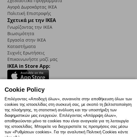
Σχεδιαστικά Προγράμματα
Αγορά Δωρoκάρτας IKEA
Πολιτική Επιστροφής
Σχετικά με την IKEA
Γνωρίζοντας την IKEA
Βιωσιμότητα
Εργασία στην IKEA
Καταστήματα
Συχνές Ερωτήσεις
Επικοινωνήστε μαζί μας
IKEA in Store App:
Cookie Policy
Follow us:
Επιλέγοντας «Αποδοχή όλων», συναινείτε στην αποθήκευση όλων των
cookies της ιστοσελίδας στη συσκευή σας, με σκοπό τη βελτιστοποίηση
Facebook
Instagram
TikTok
Youtube
Pinterest
Twitter
της πλοήγησης, τη στατιστική ανάλυση και την υποστήριξη των
διαφημιστικών μας ενεργειών. Επιλέγοντας «Απόρριψη όλων»,
αποθηκεύονται μόνο τα cookies που είναι αναγκαία για τη λειτουργία
της ιστοσελίδας. Μπορείτε να διαχειριστείτε τις προτιμήσεις σας μέσω
των «Ρυθμίσεων cookies». Για την αναλυτική Πολιτική Cookies κάντε