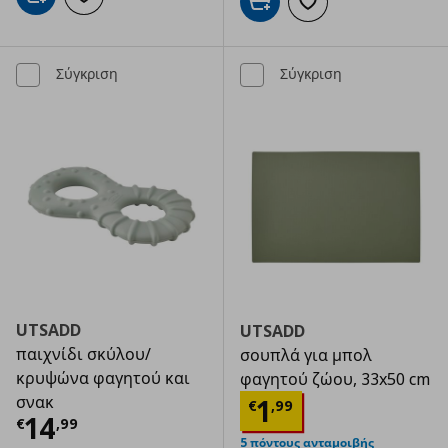
Προσθήκη στο καλάθι
Προσθήκη στα αγαπημένα
Προσθήκη στο καλάθι
Προσθήκη στα αγαπημ
Σύγκριση
Σύγκριση
UTSADD
UTSADD
παιχνίδι σκύλου/
σουπλά για μπολ
κρυψώνα φαγητού και
φαγητού ζώου, 33x50 cm
Τρέχουσα τιμ
σνακ
1
€
,
99
Τρέχουσα τιμή
€ 14,99
14
€
,
99
5 πόντους ανταμοιβής