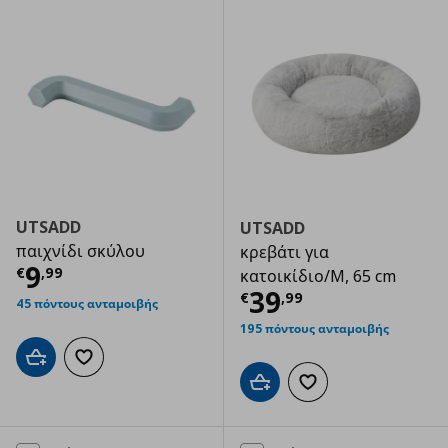
UTSADD
UTSADD
παιχνίδι σκύλου
κρεβάτι για
Τρέχουσα τιμή
€ 9,99
9
€
,
99
κατοικίδιο/M, 65 cm
Τρέχουσα τιμ
39
€
,
99
45 πόντους ανταμοιβής
195 πόντους ανταμοιβής
Προσθήκη στο καλάθι
Προσθήκη στα αγαπημένα
Προσθήκη στο καλάθι
Προσθήκη στα αγαπημ