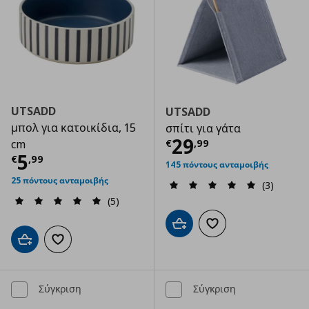
UTSADD
UTSADD
μπολ για κατοικίδια, 15
σπίτι για γάτα
Τρέχουσα τιμ
29
€
,
99
cm
Τρέχουσα τιμή
€ 5,99
5
€
,
99
145 πόντους ανταμοιβής
25 πόντους ανταμοιβής
(3)
(5)
Προσθήκη στο καλάθι
Προσθήκη στα αγαπημ
Προσθήκη στο καλάθι
Προσθήκη στα αγαπημένα
Σύγκριση
Σύγκριση