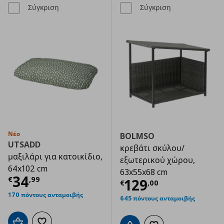
Σύγκριση
Σύγκριση
Νέο
BOLMSO
UTSADD
κρεβάτι σκύλου/
μαξιλάρι για κατοικίδιο,
εξωτερικού χώρου,
64x102 cm
63x55x68 cm
Τρέχουσα τιμή
€ 34,99
34
€
,
99
Τρέχουσα τιμ
129
€
,
00
170 πόντους ανταμοιβής
645 πόντους ανταμοιβής