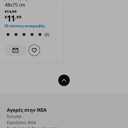
48x75 cm
Αρχική τιμή
€ 14,99
€
14
,
99
Τρέχουσα τιμή
€ 11,99
11
€
,
99
55 πόντους ανταμοιβής
(5)
Προσθήκη στα αγαπημένα
Ενημέρωση διαθεσιμότητας
Back To Top
Αγορές στην IKEA
Έντυπα
Εγγυήσεις IKEA