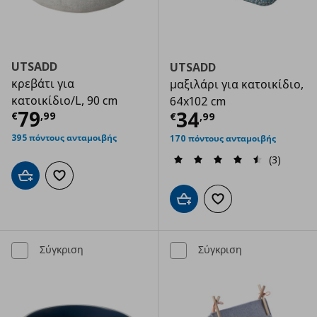
UTSADD
UTSADD
κρεβάτι για
μαξιλάρι για κατοικίδιο,
κατοικίδιο/L, 90 cm
64x102 cm
Τρέχουσα τιμή
€ 79,99
79
Τρέχουσα τιμ
34
€
,
99
€
,
99
395 πόντους ανταμοιβής
170 πόντους ανταμοιβής
(3)
Προσθήκη στο καλάθι
Προσθήκη στα αγαπημένα
Προσθήκη στο καλάθι
Προσθήκη στα αγαπημ
Σύγκριση
Σύγκριση