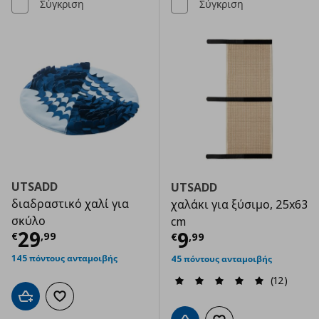
Σύγκριση
Σύγκριση
UTSADD
UTSADD
διαδραστικό χαλί για
χαλάκι για ξύσιμο, 25x63
σκύλο
cm
Τρέχουσα τιμή
€ 29,99
29
Τρέχουσα τιμ
9
€
,
99
€
,
99
145 πόντους ανταμοιβής
45 πόντους ανταμοιβής
(12)
Προσθήκη στο καλάθι
Προσθήκη στα αγαπημένα