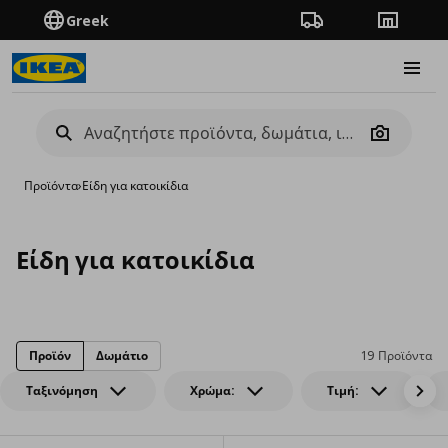
Greek
Πορεία παραγγελίας
Καταστή
Burge
Camera
Προϊόντα
›
Είδη για κατοικίδια
Είδη για κατοικίδια
Προϊόν
Δωμάτιο
19 Προϊόντα
Ταξινόμηση
Χρώμα:
Τιμή: