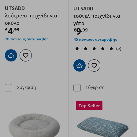
UTSADD
UTSADD
λούτρινο παιχνίδι για
τούνελ παιχνίδι για
σκύλο
γάτα
Τρέχουσα τιμή
€ 4,99
4
Τρέχουσα τιμ
9
€
,
99
€
,
99
20 πόντους ανταμοιβής
45 πόντους ανταμοιβής
(5)
Προσθήκη στο καλάθι
Προσθήκη στα αγαπημένα
Προσθήκη στο καλάθι
Προσθήκη στα αγαπημ
Σύγκριση
Σύγκριση
Top Seller