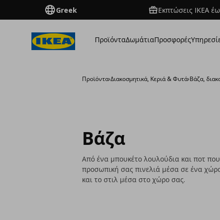
Greek
Εκπτώσεις IKEA έω
Προϊόντα
Δωμάτια
Προσφορές
Υπηρεσί
Προϊόντα
›
Διακοσμητικά, Κεριά & Φυτά
›
Βάζα, διακ
Βάζα
Από ένα μπουκέτο λουλούδια και ποτ πουρ
προσωπική σας πινελιά μέσα σε ένα χώρ
και το στιλ μέσα στο χώρο σας.