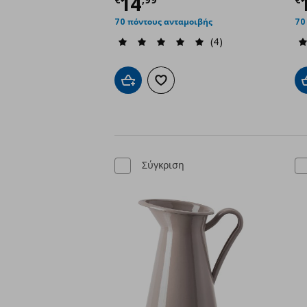
Τρέχουσα τιμή
€ 14,
Τ
14
70 πόντους ανταμοιβής
70
(4)
Προσθήκη στο καλάθι
Προσθήκη στα αγαπημένα
Σύγκριση