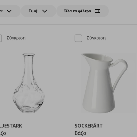
α:
Τιμή:
Όλα τα φίλτρα
Σύγκριση
Σύγκριση
LJESTARK
SOCKERÄRT
άζο
Βάζο