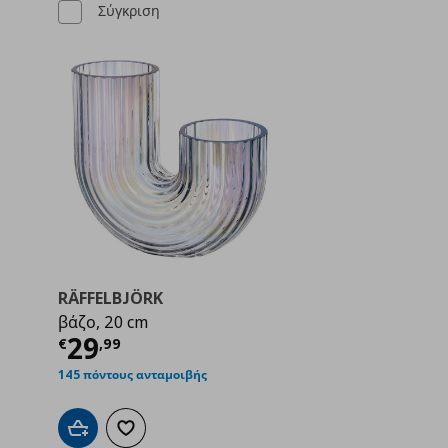
Σύγκριση
RÄFFELBJÖRK
βάζο, 20 cm
ή
€ 24,99
Τρέχουσα τιμή
€ 29,99
29
€
,
99
145 πόντους ανταμοιβής
Προσθήκη στο καλάθι
Προσθήκη στα αγαπημένα