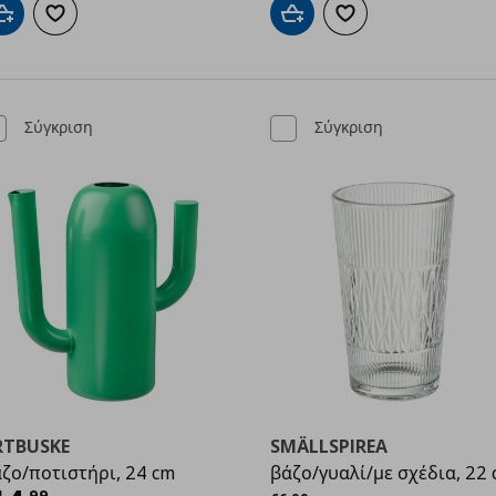
Προσθήκη στο καλάθι
Προσθήκη στα αγαπημένα
Προσθήκη στο καλάθι
Προσθήκη στα αγαπημ
Σύγκριση
Σύγκριση
RTBUSKE
SMÄLLSPIREA
ζο/ποτιστήρι, 24 cm
βάζο/γυαλί/με σχέδια, 22
Αρχική τιμή
€ 6,99
,
99