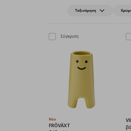
Ταξινόμηση
Χρώμ
Σύγκριση
Νέο
VI
FRÖVÄXT
β