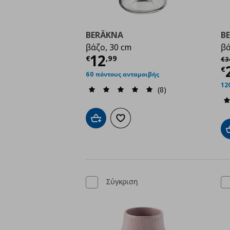
BERÄKNA
B
βάζο, 30 cm
β
Τρέχουσα τιμή
€ 12,
12
Αρ
€
,
99
€
3
Τ
€
60 πόντους ανταμοιβής
12
(8)
Προσθήκη στο καλάθι
Προσθήκη στα αγαπημένα
Σύγκριση