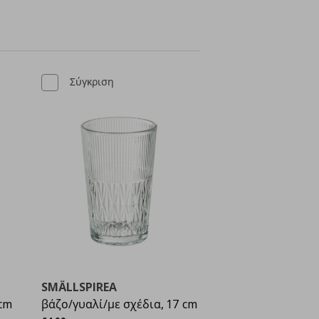
ένα
Σύγκριση
SMÄLLSPIREA
 cm
βάζο/γυαλί/με σχέδια, 17 cm
Αρχική τιμή
€ 4,99