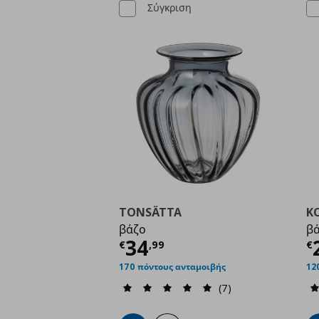
Σύγκριση
TONSÄTTA
K
βάζο
βά
Τρέχουσα τιμή
€ 34,
Τ
34
€
,
99
€
170 πόντους ανταμοιβής
12
(7)