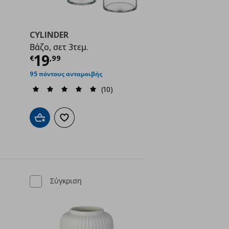
CYLINDER
Βάζο, σετ 3τεμ.
Τρέχουσα τιμή
€ 19,99
19
€
,
99
ή
€ 2,99
95 πόντους ανταμοιβής
(10)
Προσθήκη στο καλάθι
Προσθήκη στα αγαπημένα
ένα
Σύγκριση