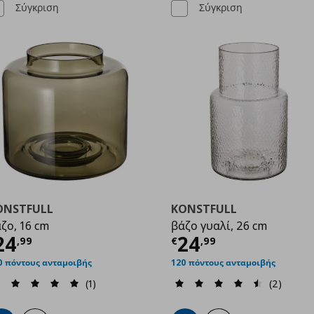
Σύγκριση
Σύγκριση
ONSTFULL
KONSTFULL
ζο, 16 cm
βάζο γυαλί, 26 cm
99
ρέχουσα τιμή
€ 24,99
Τρέχουσα τιμ
24
24
,
99
€
,
99
0 πόντους ανταμοιβής
120 πόντους ανταμοιβής
(1)
(2)