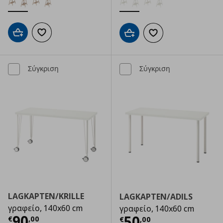
Προσθήκη στο καλάθι
Προσθήκη στα αγαπημένα
Προσθήκη στο καλάθι
Προσθήκη στα αγαπημ
Σύγκριση
Σύγκριση
LAGKAPTEN/KRILLE
LAGKAPTEN/ADILS
γραφείο, 140x60 cm
γραφείο, 140x60 cm
Τρέχουσα τιμή
€ 90,00
90
Τρέχουσα τιμ
50
€
,
00
€
,
00