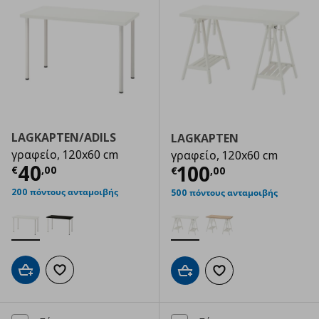
LAGKAPTEN/ADILS
LAGKAPTEN
γραφείο, 120x60 cm
γραφείο, 120x60 cm
Τρέχουσα τιμή
€ 40,00
40
Τρέχουσα τιμ
100
€
,
00
€
,
00
200 πόντους ανταμοιβής
500 πόντους ανταμοιβής
Προσθήκη στο καλάθι
Προσθήκη στα αγαπημένα
Προσθήκη στο καλάθι
Προσθήκη στα αγαπημ