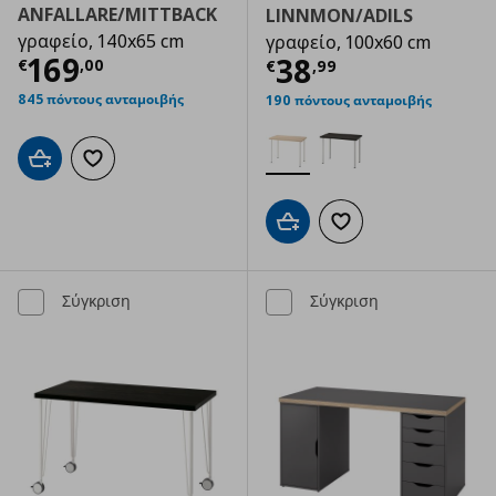
ANFALLARE/MITTBACK
LINNMON/ADILS
γραφείο, 140x65 cm
γραφείο, 100x60 cm
Τρέχουσα τιμή
€ 169,00
169
Τρέχουσα τιμ
38
€
,
00
€
,
99
845 πόντους ανταμοιβής
190 πόντους ανταμοιβής
Προσθήκη στο καλάθι
Προσθήκη στα αγαπημένα
Προσθήκη στο καλάθι
Προσθήκη στα αγαπημ
Σύγκριση
Σύγκριση