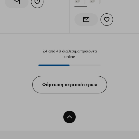
Προσθήκη στα αγαπημένα
Ενημέρωση διαθεσιμότητας
Προσθήκη στα α
Ενημέρωση διαθεσιμότητας
24 από 48 διαθέσιμα προϊόντα
online
24 από 48 διαθέσιμα προϊόντα on
Progress:
Φόρτωση περισσότερων
Back To Top