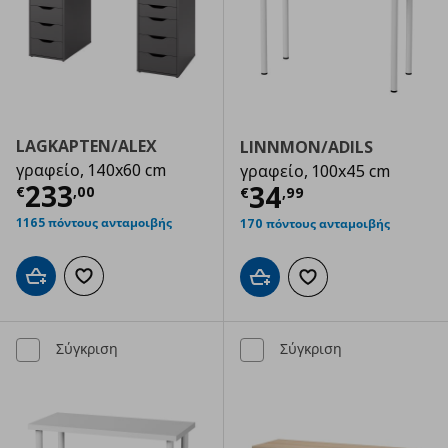
LAGKAPTEN/ALEX
LINNMON/ADILS
γραφείο, 140x60 cm
γραφείο, 100x45 cm
Τρέχουσα τιμή
€ 233,00
233
Τρέχουσα τιμ
34
€
,
00
€
,
99
1165 πόντους ανταμοιβής
170 πόντους ανταμοιβής
Προσθήκη στο καλάθι
Προσθήκη στα αγαπημένα
Προσθήκη στο καλάθι
Προσθήκη στα αγαπημ
Σύγκριση
Σύγκριση