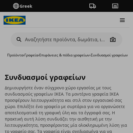
Greek
Πορεία παραγγελίας
Καταστή
Burge
Camera
Προϊόντα
›
Γραφεία
›
Επιφάνειες & πόδια γραφείων
›
Συνδυασμοί γραφείων
Συνδυασμοί γραφείων
Δημιουργήστε έναν σύγχρονο χώρο εργασίας με τους
συνδυασμούς γραφείων ΙΚΕΑ. Τα μοντέρνα γραφεία ΙΚΕΑ
προσφέρουν λειτουργικότητα και στιλ στον εργασιακό σας
χώρο. Επιλέξτε ένα γραφείο με συρτάρια για να οργανώσετε
αποτελεσματικά τη γραφική ύλη και τα έγγραφά σας. Η
πρακτική αυτή λύση συνδυάζει την αισθητική με την
λειτουργικότητα, προσφέροντας μία ολοκληρωμένη λύση για
το γραφείο σας. Τα
γραφεία
είναι σχεδιασμένα για να