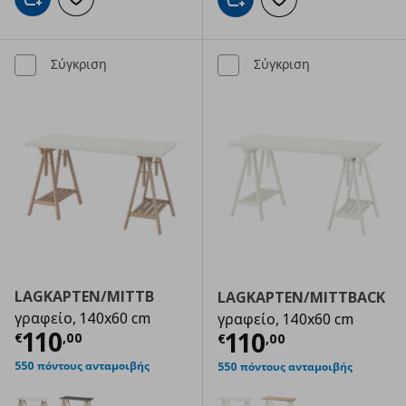
Προσθήκη στο καλάθι
Προσθήκη στα αγαπημένα
Προσθήκη στο καλάθι
Προσθήκη στα αγαπημ
Σύγκριση
Σύγκριση
LAGKAPTEN/MITTB
LAGKAPTEN/MITTBACK
γραφείο, 140x60 cm
γραφείο, 140x60 cm
Τρέχουσα τιμή
€ 110,00
110
Τρέχουσα τιμ
110
€
,
00
€
,
00
550 πόντους ανταμοιβής
550 πόντους ανταμοιβής