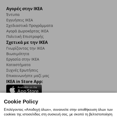
Αγορές στην IKEA
Έντυπα
Εγγυήσεις IKEA
Σχεδιαστικά Προγράμματα
Αγορά Δωρoκάρτας IKEA
Πολιτική Επιστροφής
Σχετικά με την IKEA
Γνωρίζοντας την IKEA
Βιωσιμότητα
Εργασία στην IKEA
Καταστήματα
Συχνές Ερωτήσεις
Επικοινωνήστε μαζί μας
IKEA in Store App:
Cookie Policy
Follow us:
Επιλέγοντας «Αποδοχή όλων», συναινείτε στην αποθήκευση όλων των
cookies της ιστοσελίδας στη συσκευή σας, με σκοπό τη βελτιστοποίηση