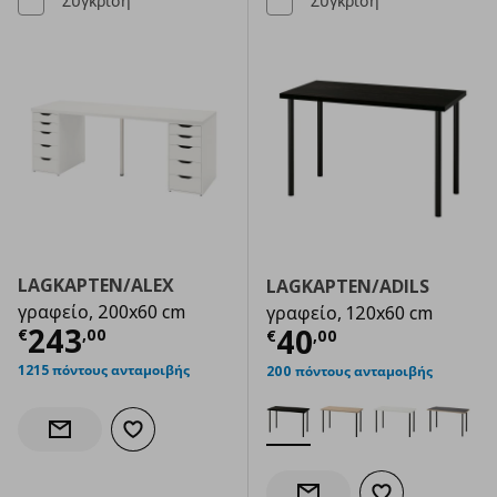
Σύγκριση
Σύγκριση
LAGKAPTEN/ALEX
LAGKAPTEN/ADILS
γραφείο, 200x60 cm
γραφείο, 120x60 cm
Τρέχουσα τιμή
€ 243,00
243
Τρέχουσα τιμ
40
€
,
00
€
,
00
1215 πόντους ανταμοιβής
200 πόντους ανταμοιβής
Προσθήκη στα αγαπημένα
Ενημέρωση διαθεσιμότητας