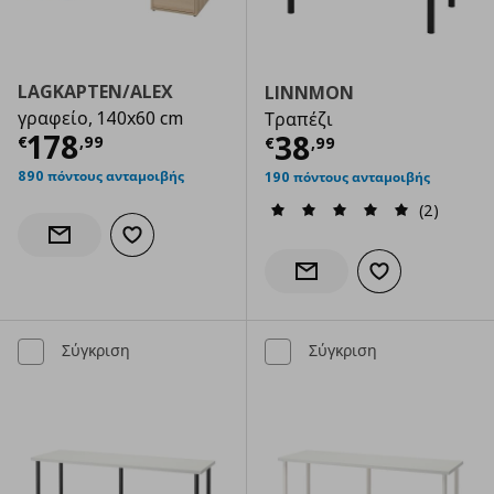
LAGKAPTEN/ALEX
LINNMON
γραφείο, 140x60 cm
Τραπέζι
Τρέχουσα τιμή
€ 178,99
178
Τρέχουσα τιμ
38
€
,
99
€
,
99
890 πόντους ανταμοιβής
190 πόντους ανταμοιβής
(2)
Προσθήκη στα αγαπημένα
Ενημέρωση διαθεσιμότητας
Προσθήκη στα α
Ενημέρωση διαθεσιμότητας
Σύγκριση
Σύγκριση