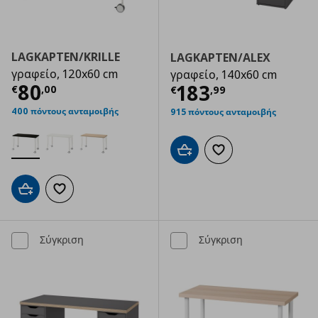
LAGKAPTEN/KRILLE
LAGKAPTEN/ALEX
γραφείο, 120x60 cm
γραφείο, 140x60 cm
Τρέχουσα τιμή
€ 80,00
80
Τρέχουσα τιμ
183
€
,
00
€
,
99
400 πόντους ανταμοιβής
915 πόντους ανταμοιβής
Προσθήκη στο καλάθι
Προσθήκη στα αγαπημ
Προσθήκη στο καλάθι
Προσθήκη στα αγαπημένα
Σύγκριση
Σύγκριση