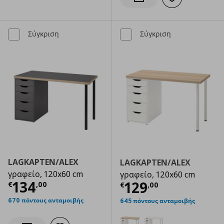
Προσθήκη στα α
Ενημέρωση διαθεσιμότητας
Σύγκριση
Σύγκριση
LAGKAPTEN/ALEX
LAGKAPTEN/ALEX
γραφείο, 120x60 cm
γραφείο, 120x60 cm
Τρέχουσα τιμή
€ 134,00
134
Τρέχουσα τιμ
129
€
,
00
€
,
00
670 πόντους ανταμοιβής
645 πόντους ανταμοιβής