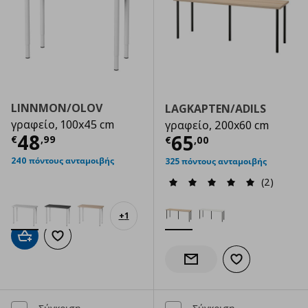
LINNMON/OLOV
LAGKAPTEN/ADILS
γραφείο, 100x45 cm
γραφείο, 200x60 cm
Τρέχουσα τιμή
€ 48,99
48
Τρέχουσα τιμ
65
€
,
99
€
,
00
240 πόντους ανταμοιβής
325 πόντους ανταμοιβής
(2)
+
1
Προσθήκη στο καλάθι
Προσθήκη στα αγαπημένα
Προσθήκη στα α
Ενημέρωση διαθεσιμότητας