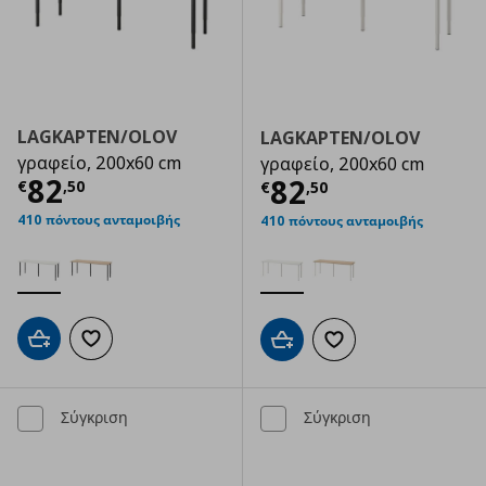
LAGKAPTEN/OLOV
LAGKAPTEN/OLOV
γραφείο, 200x60 cm
γραφείο, 200x60 cm
Τρέχουσα τιμή
€ 82,50
82
Τρέχουσα τιμ
82
€
,
50
€
,
50
410 πόντους ανταμοιβής
410 πόντους ανταμοιβής
Προσθήκη στο καλάθι
Προσθήκη στα αγαπημένα
Προσθήκη στο καλάθι
Προσθήκη στα αγαπημ
Σύγκριση
Σύγκριση