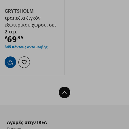
GRYTSHOLM
τραπέζια ζιγκόν
εξωτερικού χώρου, σετ
2 τεμ.
Τρέχουσα τιμή
€ 69,99
69
€
,
99
345 πόντους ανταμοιβής
Προσθήκη στο καλάθι
Προσθήκη στα αγαπημένα
Back To Top
Αγορές στην IKEA
Έντυπα