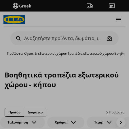
Greek
Πορεία παραγγελίας
Καταστή
Burge
Camera
Προϊόντα
›
Κήπος & εξωτερικοί χώροι
›
Τραπέζια εξωτερικού χώρου
›
Βοηθητικ
Βοηθητικά τραπέζια εξωτερικού
χώρου - κήπου
Προϊόν
Δωμάτιο
5 Προϊόντα
Ταξινόμηση
Χρώμα:
Τιμή: