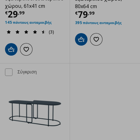
χώρου, 61x41 cm
80x64 cm
Τρέχουσα τιμή
€ 29,99
29
Τρέχουσα τιμ
79
€
,
99
€
,
99
145 πόντους ανταμοιβής
395 πόντους ανταμοιβής
(3)
Προσθήκη στο καλάθι
Προσθήκη στα αγαπημ
Προσθήκη στο καλάθι
Προσθήκη στα αγαπημένα
Σύγκριση