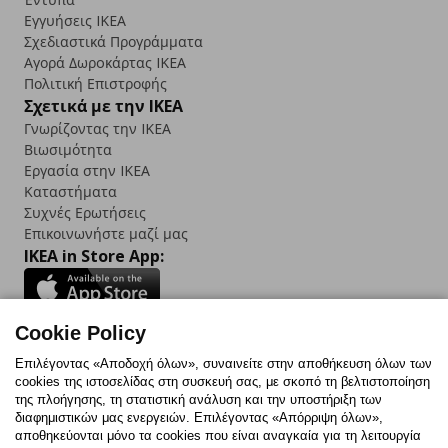
Εγγυήσεις IKEA
Σχεδιαστικά Προγράμματα
Αγορά Δωρoκάρτας IKEA
Πολιτική Επιστροφής
Σχετικά με την IKEA
Γνωρίζοντας την IKEA
Βιωσιμότητα
Εργασία στην IKEA
Καταστήματα
Συχνές Ερωτήσεις
Επικοινωνήστε μαζί μας
IKEA in Store App:
Cookie Policy
Follow us:
Επιλέγοντας «Αποδοχή όλων», συναινείτε στην αποθήκευση όλων των
cookies της ιστοσελίδας στη συσκευή σας, με σκοπό τη βελτιστοποίηση
Facebook
Instagram
TikTok
Youtube
Pinterest
Twitter
της πλοήγησης, τη στατιστική ανάλυση και την υποστήριξη των
διαφημιστικών μας ενεργειών. Επιλέγοντας «Απόρριψη όλων»,
αποθηκεύονται μόνο τα cookies που είναι αναγκαία για τη λειτουργία