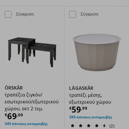
Σύγκριση
Σύγκριση
ÖRSKÄR
LÅGASKÄR
τραπέζια ζιγκόν/
τραπέζι μέσης,
εσωτερικού/εξωτερικού
εξωτερικού χώρου
Τρέχουσα τιμ
59
€
,
99
χώρου, σετ 2 τεμ.
Τρέχουσα τιμή
€ 69,00
69
€
,
00
295 πόντους ανταμοιβής
345 πόντους ανταμοιβής
(2)