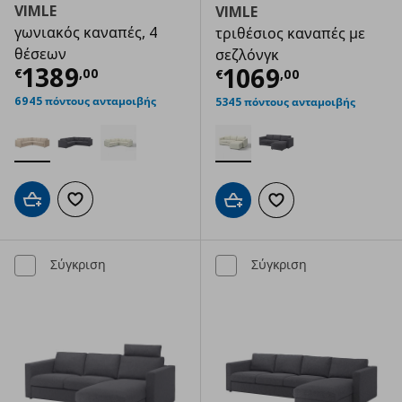
VIMLE
VIMLE
γωνιακός καναπές, 4
τριθέσιος καναπές με
θέσεων
σεζλόνγκ
Τρέχουσα τιμή
€ 1389,00
1389
Τρέχουσα τιμ
1069
€
,
00
€
,
00
6945 πόντους ανταμοιβής
5345 πόντους ανταμοιβής
Προσθήκη στο καλάθι
Προσθήκη στα αγαπημένα
Προσθήκη στο καλάθι
Προσθήκη στα αγαπημ
Σύγκριση
Σύγκριση