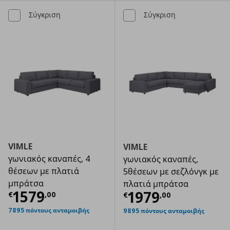
Σύγκριση
Σύγκριση
VIMLE
VIMLE
γωνιακός καναπές, 4
γωνιακός καναπές,
θέσεων με πλατιά
5θέσεων με σεζλόνγκ με
μπράτσα
πλατιά μπράτσα
Τρέχουσα τιμή
€ 1579,00
1579
Τρέχουσα τιμ
1979
€
,
00
€
,
00
7895 πόντους ανταμοιβής
9895 πόντους ανταμοιβής