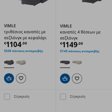
VIMLE
VIMLE
τριθέσιος καναπές με
καναπές 4 θέσεων με
σεζλόνγκ με κεφαλάρι
σεζλόνγκ
Τρέχουσα τιμή
€ 1104,00
1104
Τρέχουσα τιμ
1149
€
,
00
€
,
00
5520 πόντους ανταμοιβής
5745 πόντους ανταμοιβής
Προσθήκη στο καλάθι
Προσθήκη στα αγαπημένα
Προσθήκη στο καλάθι
Προσθήκη στα αγαπημ
Σύγκριση
Σύγκριση