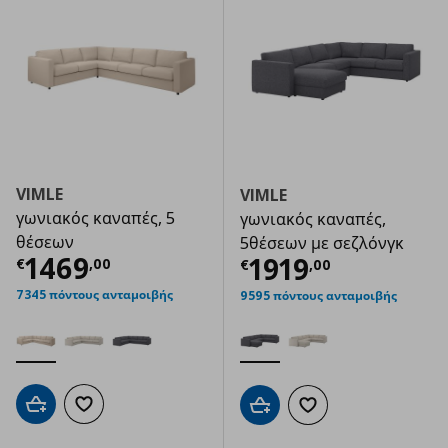
VIMLE
VIMLE
γωνιακός καναπές, 5
γωνιακός καναπές,
θέσεων
5θέσεων με σεζλόνγκ
Τρέχουσα τιμή
€ 1469,00
1469
Τρέχουσα τιμ
1919
€
,
00
€
,
00
7345 πόντους ανταμοιβής
9595 πόντους ανταμοιβής
Προσθήκη στο καλάθι
Προσθήκη στα αγαπημένα
Προσθήκη στο καλάθι
Προσθήκη στα αγαπημ