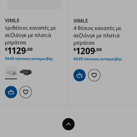
VIMLE
VIMLE
τριθέσιος καναπές με
4 θέσιος καναπές με
σεζλόνγκ με πλατιά
σεζλόνγκ με πλατιά
μπράτσα
μπράτσα
Τρέχουσα τιμή
€ 1129,00
1129
Τρέχουσα τιμ
1209
€
,
00
€
,
00
5645 πόντους ανταμοιβής
6045 πόντους ανταμοιβής
Προσθήκη στο καλάθι
Προσθήκη στα αγαπημ
Προσθήκη στο καλάθι
Προσθήκη στα αγαπημένα
Back To Top