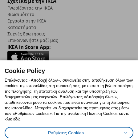
Σχετικά με την IKEA
Γνωρίζοντας την IKEA
Βιωσιμότητα
Εργασία στην IKEA
Καταστήματα
Συχνές Ερωτήσεις
Επικοινωνήστε μαζί μας
IKEA in Store App:
Cookie Policy
Follow us:
Επιλέγοντας «Αποδοχή όλων», συναινείτε στην αποθήκευση όλων των
cookies της ιστοσελίδας στη συσκευή σας, με σκοπό τη βελτιστοποίηση
Facebook
Instagram
TikTok
Youtube
Pinterest
Twitter
της πλοήγησης, τη στατιστική ανάλυση και την υποστήριξη των
διαφημιστικών μας ενεργειών. Επιλέγοντας «Απόρριψη όλων»,
αποθηκεύονται μόνο τα cookies που είναι αναγκαία για τη λειτουργία
της ιστοσελίδας. Μπορείτε να διαχειριστείτε τις προτιμήσεις σας μέσω
των «Ρυθμίσεων cookies». Για την αναλυτική Πολιτική Cookies κάντε
κλικ εδώ.
Πολιτική Cookies
Δήλωση ψηφιακής προσβασιμότητας
Ρυθμίσεις Cookies
Ρυθμίσεις cookies
Όροι Χρήσης