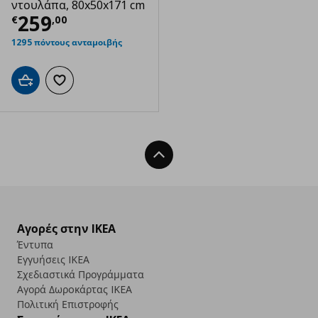
ντουλάπα, 80x50x171 cm
Τρέχουσα τιμή
€ 259,00
259
€
,
00
1295 πόντους ανταμοιβής
Προσθήκη στο καλάθι
Προσθήκη στα αγαπημένα
Back To Top
Αγορές στην IKEA
Έντυπα
Εγγυήσεις IKEA
Σχεδιαστικά Προγράμματα
Αγορά Δωρoκάρτας IKEA
Πολιτική Επιστροφής