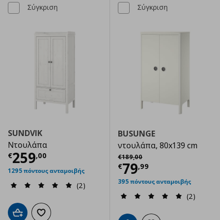
Σύγκριση
Σύγκριση
SUNDVIK
BUSUNGE
Ντουλάπα
ντουλάπα, 80x139 cm
Τρέχουσα τιμή
€ 259,00
259
Αρχική τιμή
€ 189,00
€
,
00
€
189
,
00
Τρέχουσα τιμ
79
€
,
99
1295 πόντους ανταμοιβής
395 πόντους ανταμοιβής
(2)
(2)
Προσθήκη στο καλάθι
Προσθήκη στα αγαπημένα