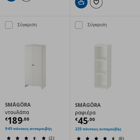
Προσθήκη στο καλάθι
Προσθήκη στα αγαπημ
Σύγκριση
Σύγκριση
SMÅGÖRA
SMÅGÖRA
ντουλάπα
ραφιέρα
Τρέχουσα τιμή
€ 189,00
189
Τρέχουσα τιμ
45
€
,
00
€
,
00
945 πόντους ανταμοιβής
225 πόντους ανταμοιβής
(2)
(6)