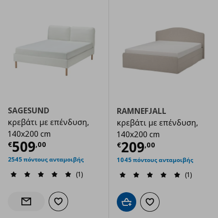
SAGESUND
RAMNEFJALL
κρεβάτι με επένδυση,
κρεβάτι με επένδυση,
140x200 cm
140x200 cm
Τρέχουσα τιμή
€ 509,00
509
Τρέχουσα τιμ
209
€
,
00
€
,
00
2545 πόντους ανταμοιβής
1045 πόντους ανταμοιβής
(1)
(1)
Προσθήκη στα αγαπημένα
Ενημέρωση διαθεσιμότητας
Προσθήκη στο καλάθι
Προσθήκη στα αγαπημ