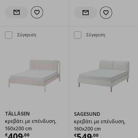
Προσθήκη στα αγαπημένα
Ενημέρωση διαθεσιμότητας
Προσθήκη στα α
Ενημέρωση διαθεσιμότητας
Σύγκριση
Σύγκριση
TÄLLÅSEN
SAGESUND
κρεβάτι με επένδυση,
κρεβάτι με επένδυση,
160x200 cm
160x200 cm
Τρέχουσα τιμή
€ 409,00
409
Τρέχουσα τιμ
549
€
,
00
€
,
00