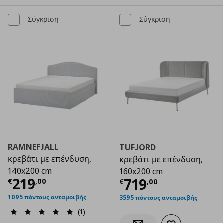
Σύγκριση
Σύγκριση
RAMNEFJALL
TUFJORD
κρεβάτι με επένδυση,
κρεβάτι με επένδυση,
140x200 cm
160x200 cm
Τρέχουσα τιμή
€ 219,00
219
Τρέχουσα τιμ
719
€
,
00
€
,
00
1095 πόντους ανταμοιβής
3595 πόντους ανταμοιβής
(1)