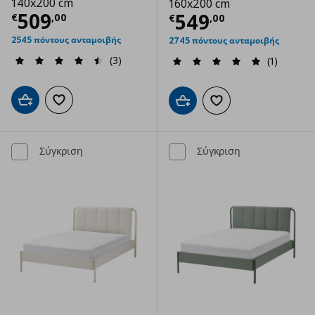
140x200 cm
160x200 cm
Τρέχουσα τιμή
€ 509,00
509
Τρέχουσα τιμ
549
€
,
00
€
,
00
2545 πόντους ανταμοιβής
2745 πόντους ανταμοιβής
(3)
(1)
Προσθήκη στο καλάθι
Προσθήκη στα αγαπημένα
Προσθήκη στο καλάθι
Προσθήκη στα αγαπημ
Σύγκριση
Σύγκριση