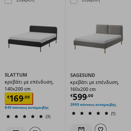
SLATTUM
SAGESUND
κρεβάτι με επένδυση,
κρεβάτι με επένδυση,
140x200 cm
160x200 cm
Τρέχουσα τιμ
599
Τρέχουσα τιμή
€ 169,00
169
€
,
00
€
,
00
2995 πόντους ανταμοιβής
845 πόντους ανταμοιβής
(1)
(3)