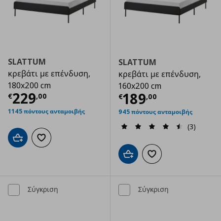
SLATTUM
SLATTUM
κρεβάτι με επένδυση,
κρεβάτι με επένδυση,
180x200 cm
160x200 cm
Τρέχουσα τιμή
€ 229,00
229
Τρέχουσα τιμ
189
€
,
00
€
,
00
1145 πόντους ανταμοιβής
945 πόντους ανταμοιβής
(3)
Προσθήκη στο καλάθι
Προσθήκη στα αγαπημένα
Προσθήκη στο καλάθι
Προσθήκη στα αγαπημ
Σύγκριση
Σύγκριση