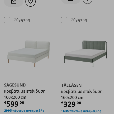
Προσθήκη στα α
Ενημέρωση διαθεσιμότητας
Προσθήκη στα αγαπημένα
Ενημέρωση διαθεσιμότητας
Σύγκριση
Σύγκριση
SAGESUND
TÄLLÅSEN
κρεβάτι με επένδυση,
κρεβάτι με επένδυση,
160x200 cm
160x200 cm
Τρέχουσα τιμή
€ 599,00
599
Τρέχουσα τιμ
329
€
,
00
€
,
00
2995 πόντους ανταμοιβής
1645 πόντους ανταμοιβής