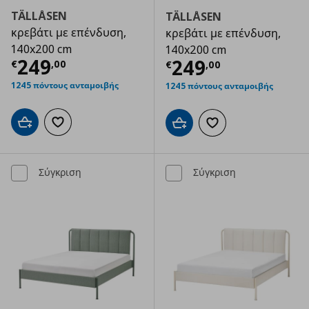
TÄLLÅSEN
TÄLLÅSEN
κρεβάτι με επένδυση,
κρεβάτι με επένδυση,
140x200 cm
140x200 cm
Τρέχουσα τιμή
€ 249,00
249
Τρέχουσα τιμ
249
€
,
00
€
,
00
1245 πόντους ανταμοιβής
1245 πόντους ανταμοιβής
Προσθήκη στο καλάθι
Προσθήκη στα αγαπημένα
Προσθήκη στο καλάθι
Προσθήκη στα αγαπημ
Σύγκριση
Σύγκριση