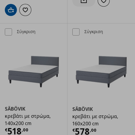
Προσθήκη στα α
Ενημέρωση διαθεσιμότητας
Προσθήκη στο καλάθι
Προσθήκη στα αγαπημένα
Σύγκριση
Σύγκριση
SÄBÖVIK
SÄBÖVIK
κρεβάτι με στρώμα,
κρεβάτι με στρώμα,
140x200 cm
160x200 cm
Τρέχουσα τιμή
€ 518,00
518
Τρέχουσα τιμ
578
€
,
00
€
,
00