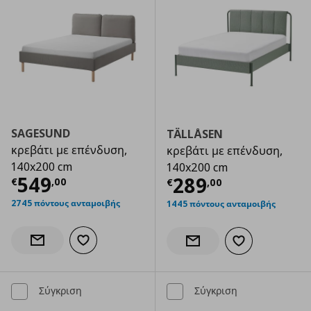
SAGESUND
TÄLLÅSEN
κρεβάτι με επένδυση,
κρεβάτι με επένδυση,
140x200 cm
140x200 cm
Τρέχουσα τιμή
€ 549,00
549
Τρέχουσα τιμ
289
€
,
00
€
,
00
2745 πόντους ανταμοιβής
1445 πόντους ανταμοιβής
Προσθήκη στα αγαπημένα
Ενημέρωση διαθεσιμότητας
Προσθήκη στα α
Ενημέρωση διαθεσιμότητας
Σύγκριση
Σύγκριση