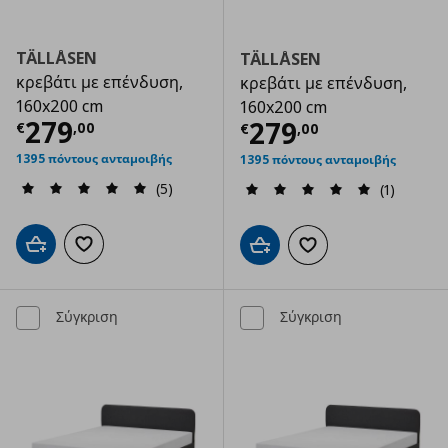
TÄLLÅSEN
TÄLLÅSEN
κρεβάτι με επένδυση,
κρεβάτι με επένδυση,
160x200 cm
160x200 cm
Τρέχουσα τιμή
€ 279,00
279
Τρέχουσα τιμ
279
€
,
00
€
,
00
1395 πόντους ανταμοιβής
1395 πόντους ανταμοιβής
(5)
(1)
Προσθήκη στο καλάθι
Προσθήκη στα αγαπημένα
Προσθήκη στο καλάθι
Προσθήκη στα αγαπημ
Σύγκριση
Σύγκριση