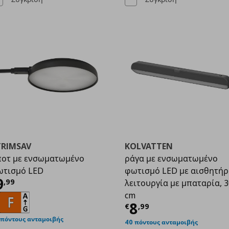
TRIMSAV
KOLVATTEN
οτ με ενσωματωμένο
ράγα με ενσωματωμένο
ωτισμό LED
φωτισμό LED με αισθητήρ
9
ρέχουσα τιμή
€ 9,99
9
,
99
λειτουργία με μπαταρία, 3
cm
Τρέχουσα τιμ
8
€
,
99
 πόντους ανταμοιβής
40 πόντους ανταμοιβής