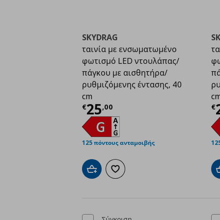
SKYDRAG
S
ταινία με ενσωματωμένο
τα
φωτισμό LED ντουλάπας/
φω
πάγκου με αισθητήρα/
πά
ρυθμιζόμενης έντασης, 40
ρυ
cm
c
Τρέχουσα τιμή
€ 25,
Τ
25
€
,
00
€
125 πόντους ανταμοιβής
12
Προσθήκη στο καλάθι
Προσθήκη στα αγαπημένα
Σύγκριση