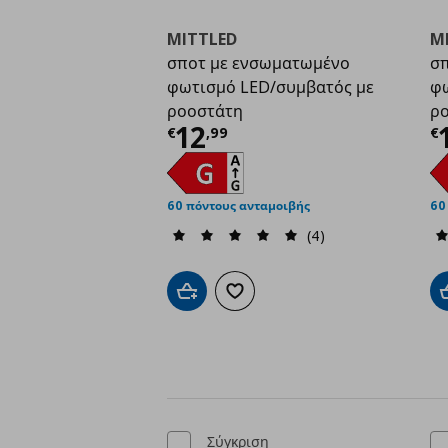
MITTLED
M
σποτ με ενσωματωμένο
σπ
φωτισμό LED/συμβατός με
φω
ροοστάτη
ρ
Τρέχουσα τιμή
€ 12,
Τ
12
€
,
99
€
60 πόντους ανταμοιβής
60
(4)
Προσθήκη στο καλάθι
Προσθήκη στα αγαπημένα
Σύγκριση