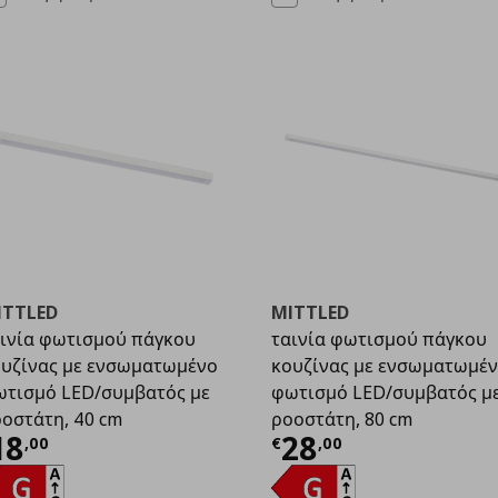
ITTLED
MITTLED
ινία φωτισμού πάγκου
ταινία φωτισμού πάγκου
υζίνας με ενσωματωμένο
κουζίνας με ενσωματωμέ
τισμό LED/συμβατός με
φωτισμό LED/συμβατός μ
οστάτη, 40 cm
ροοστάτη, 80 cm
ρέχουσα τιμή
€ 18,00
Τρέχουσα τιμ
18
28
,
00
€
,
00
00