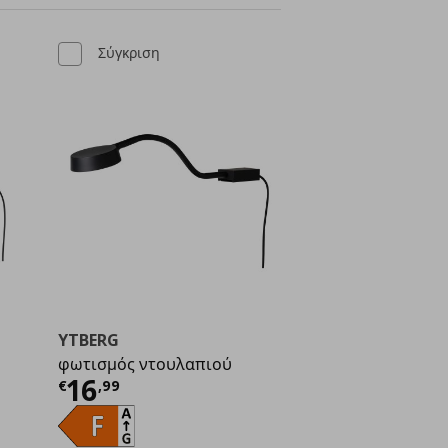
Σύγκριση
YTBERG
φωτισμός ντουλαπιού
ή
€ 18,99
Τρέχουσα τιμή
€ 16,99
16
€
,
99