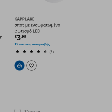
KAPPLAKE
σποτ με ενσωματωμένο
φωτισμό LED
Τρέχουσα τιμή
€ 3,99
3
€
,
99
τη
ή
€ 6,99
15 πόντους ανταμοιβής
(6)
Προσθήκη στο καλάθι
Προσθήκη στα αγαπημένα
ένα
Σύγκριση