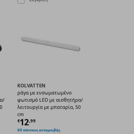
KOLVATTEN
ράγα με ενσωματωμένο
α/
φωτισμό LED με αισθητήρα/
0
λειτουργία με μπαταρία, 50
cm
ή
€ 8,99
Τρέχουσα τιμή
€ 12,99
12
€
,
99
60 πόντους ανταμοιβής