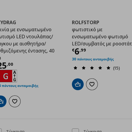
KYDRAG
ROLFSTORP
ινία με ενσωματωμένο
φωτιστικό με
τισμό LED ντουλάπας/
ενσωματωμένο φωτισμό
γκου με αισθητήρα/
LED/συμβατός με ροοστά
Τρέχουσα τιμ
6
€
,
99
θμιζόμενης έντασης, 40
m
30 πόντους ανταμοιβής
00
ρέχουσα τιμή
€ 25,00
25
,
00
(15)
5 πόντους ανταμοιβής
Προσθήκη στο καλάθι
Προσθήκη στα αγαπημ
Προσθήκη στο καλάθι
Προσθήκη στα αγαπημένα
Σύγκριση
Σύγκριση