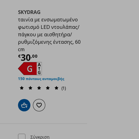
SKYDRAG
ταινία με ενσωματωμένο
φωτισμό LED ντουλάπας/
πάγκου με αισθητήρα/
ρυθμιζόμενης έντασης, 60
cm
ή
€ 30,00
Τρέχουσα τιμή
€ 30,00
30
€
,
00
150 πόντους ανταμοιβής
(1)
ένα
Προσθήκη στο καλάθι
Προσθήκη στα αγαπημένα
Σύγκριση