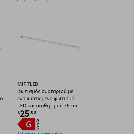
MITTLED
φωτισμός συρταριού με
νο
ενσωματωμένο φωτισμό
ε
LED και αισθητήρα, 76 cm
Τρέχουσα τιμή
€ 25,00
25
€
,
00
ή
€ 28,00
125 πόντους ανταμοιβής