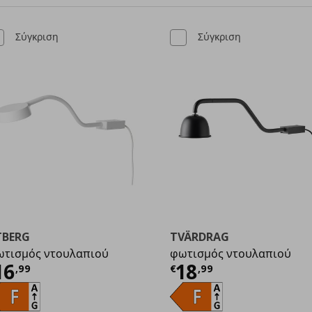
Σύγκριση
Σύγκριση
TBERG
TVÄRDRAG
τισμός ντουλαπιού
φωτισμός ντουλαπιού
ρέχουσα τιμή
€ 16,99
Τρέχουσα τιμ
16
18
,
99
€
,
99
9