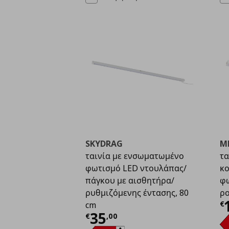
SKYDRAG
M
ταινία με ενσωματωμένο
τα
φωτισμό LED ντουλάπας/
κο
πάγκου με αισθητήρα/
φω
ρυθμιζόμενης έντασης, 80
ρο
Τ
€
cm
Τρέχουσα τιμή
€ 35,
35
€
,
00