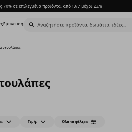
ς 70% σε επιλεγμένα προϊόντα, από 13/7 μέχρι 23/8
ες
Έμπνευση
ια ντουλάπες
ντουλάπες
α:
Τιμή:
Όλα τα φίλτρα