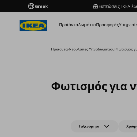
Greek
Εκπτώσεις IKEA έω
Προϊόντα
Δωμάτια
Προσφορές
Υπηρεσί
Προϊόντα
›
Ντουλάπες Υπνοδωματίου
›
Φωτισμός γ
Φωτισμός για 
Ταξινόμηση
Χρώμ