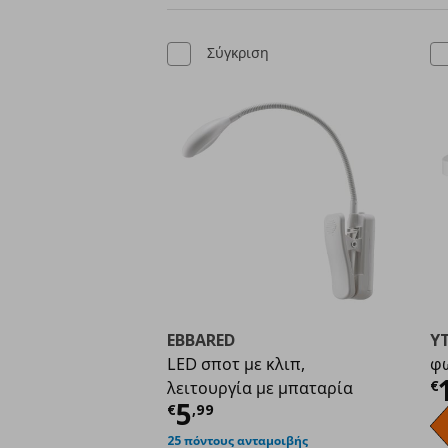
Σύγκριση
EBBARED
Y
LED σποτ με κλιπ,
φω
Τ
€
λειτουργία με μπαταρία
Τρέχουσα τιμή
€ 5,9
5
€
,
99
25 πόντους ανταμοιβής