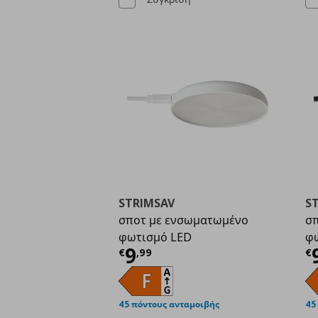
STRIMSAV
S
σποτ με ενσωματωμένο
σπ
φωτισμό LED
φ
Τρέχουσα τιμή
€ 9,9
Τ
9
€
,
99
€
45 πόντους ανταμοιβής
45