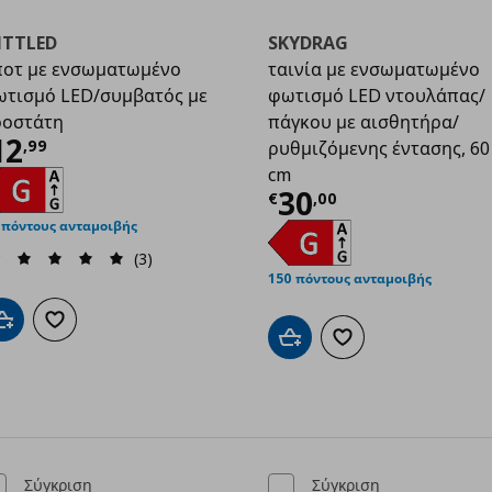
ITTLED
SKYDRAG
οτ με ενσωματωμένο
ταινία με ενσωματωμένο
τισμό LED/συμβατός με
φωτισμό LED ντουλάπας/
οοστάτη
πάγκου με αισθητήρα/
99
ρέχουσα τιμή
€ 12,99
12
,
99
ρυθμιζόμενης έντασης, 60
cm
Τρέχουσα τιμ
30
€
,
00
 πόντους ανταμοιβής
(3)
150 πόντους ανταμοιβής
Προσθήκη στο καλάθι
Προσθήκη στα αγαπημένα
Προσθήκη στο καλάθι
Προσθήκη στα αγαπημ
Σύγκριση
Σύγκριση