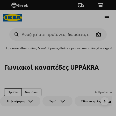
Greek
Πορεία παραγγελίας
Καταστή
Burge
Camera
Προϊόντα
›
Καναπέδες & πολυθρόνες
›
Πολυμορφικοί καναπέδες
›
Σύστημα UP
Γωνιακοί καναπέδες UPPÅKRA
Προϊόν
Δωμάτιο
6 Προϊόντα
Ταξινόμηση
Τιμή:
Όλα τα φίλτρα