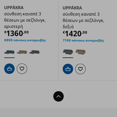
UPPÅKRA
UPPÅKRA
σύνθεση καναπέ 3
σύνθεση καναπέ 3
θέσεων με σεζλόνγκ,
θέσεων με σεζλόνγκ,
αριστερή
δεξιά
Τρέχουσα τιμή
€ 1360,00
1360
Τρέχουσα τιμ
1420
€
,
00
€
,
00
6800 πόντους ανταμοιβής
7100 πόντους ανταμοιβής
Προσθήκη στο καλάθι
Προσθήκη στα αγαπημένα
Προσθήκη στο καλάθι
Προσθήκη στα αγαπημ
Back To Top