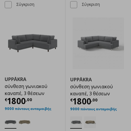
Σύγκριση
Σύγκριση
UPPÅKRA
UPPÅKRA
σύνθεση γωνιακού
σύνθεση γωνιακού
καναπέ, 3 θέσεων
καναπέ, 3 θέσεων
Τρέχουσα τιμή
€ 1800,00
1800
Τρέχουσα τιμ
1800
€
,
00
€
,
00
9000 πόντους ανταμοιβής
9000 πόντους ανταμοιβής