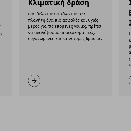
Κλιματική δράση
Εάν θέλουμε να κάνουμε τον
α
πλανήτη ένα πιο ασφαλές και υγιές
μέρος για τις επόμενες γενιές, πρέπει
να αναλάβουμε αποτελεσματικές,
ο
Η
οργανωμένες και καινοτόμες δράσεις.
κ
μ
,
α
γ
κ
ηματικότητα
Κλιματική δράση
Μάθετε περισσότερα