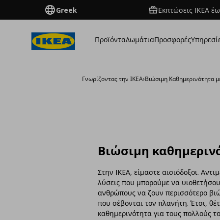
Greek
Εκπτώσεις IKEA έω
Προϊόντα
Δωμάτια
Προσφορές
Υπηρεσί
Γνωρίζοντας την ΙΚΕΑ
›
Βιώσιμη Καθημερινότητα μ
Βιώσιμη καθημεριν
Στην IKEA, είμαστε αισιόδοξοι. Αντ
λύσεις που μπορούμε να υιοθετήσου
ανθρώπους να ζουν περισσότερο βιώσ
που σέβονται τον πλανήτη. Έτσι, θέ
καθημερινότητα για τους πολλούς τ