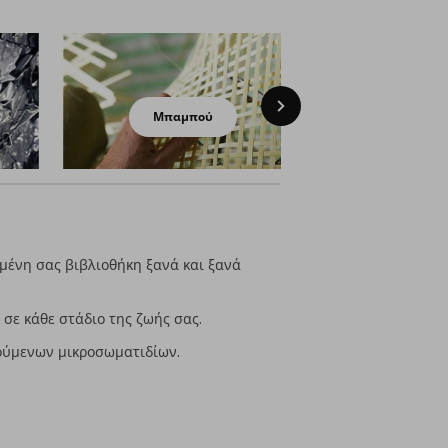
Next
Μπαμπού
Μα
μένη σας βιβλιοθήκη ξανά και ξανά
σε κάθε στάδιο της ζωής σας.
ρούμενων μικροσωματιδίων.