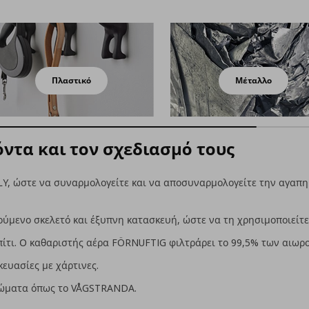
Πλαστικό
Μέταλλο
ντα και τον σχεδιασμό τους
LY, ώστε να συναρμολογείτε και να αποσυναρμολογείτε την αγαπη
ύμενο σκελετό και έξυπνη κατασκευή, ώστε να τη χρησιμοποιείτε 
πίτι. Ο καθαριστής αέρα FÖRNUFTIG φιλτράρει το 99,5% των αιω
ευασίες με χάρτινες.
τρώματα όπως το VÅGSTRANDA.