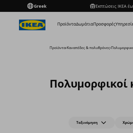
Greek
Εκπτώσεις IKEA έω
Προϊόντα
Δωμάτια
Προσφορές
Υπηρεσί
Προϊόντα
›
Καναπέδες & πολυθρόνες
›
Πολυμορφικο
Πολυμορφικοί 
Ταξινόμηση
Χρώμ