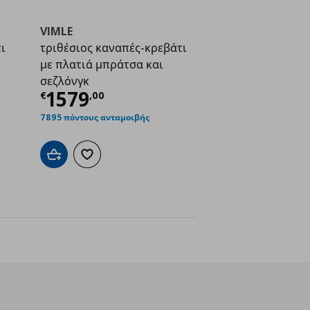
VIMLE
ι
τριθέσιος καναπές-κρεβάτι
με πλατιά μπράτσα και
ή
€ 1519,00
σεζλόνγκ
Τρέχουσα τιμή
€ 1579,00
1579
€
,
00
7895 πόντους ανταμοιβής
Προσθήκη στο καλάθι
Προσθήκη στα αγαπημένα
ένα