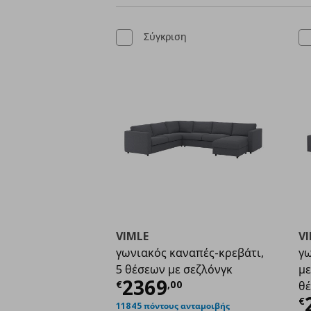
Σύγκριση
VIMLE
V
γωνιακός καναπές-κρεβάτι,
γω
5 θέσεων με σεζλόνγκ
με
Τρέχουσα τιμή
€ 23
2369
€
,
00
θέ
Τ
€
11845 πόντους ανταμοιβής