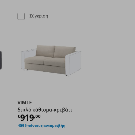
Σύγκριση
VIMLE
διπλό κάθισμα-κρεβάτι
ή
€ 1119,00
Τρέχουσα τιμή
€ 919,00
919
€
,
00
4595 πόντους ανταμοιβής