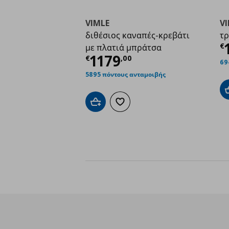
VIMLE
V
διθέσιος καναπές-κρεβάτι
τρ
Τ
€
με πλατιά μπράτσα
Τρέχουσα τιμή
€ 117
1179
€
,
00
69
5895 πόντους ανταμοιβής
Προσθήκη στο καλάθι
Προσθήκη στα αγαπημένα