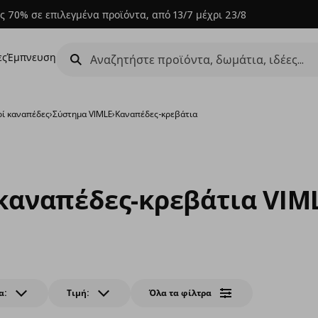
ς 70% σε επιλεγμένα προϊόντα, από 13/7 μέχρι 23/8
ες
Έμπνευση
ί καναπέδες
›
Σύστημα VIMLE
›
Καναπέδες-κρεβάτια
καναπέδες-κρεβάτια VIM
α:
Τιμή:
Όλα τα φίλτρα