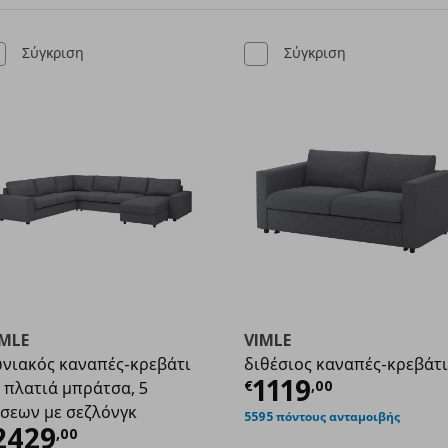
Σύγκριση
Σύγκριση
IMLE
VIMLE
νιακός καναπές-κρεβάτι
διθέσιος καναπές-κρεβάτι
Τρέχουσα τιμ
1119
€
,
00
 πλατιά μπράτσα, 5
69,00
σεων με σεζλόνγκ
5595 πόντους ανταμοιβής
ρέχουσα τιμή
€ 2429,00
2429
,
00