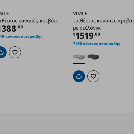
IMLE
VIMLE
ιθέσιος καναπές-κρεβάτι
τριθέσιος καναπές-κρεβάτ
ρέχουσα τιμή
€ 1388,00
1388
,
00
με σεζλόνγκ
9,00
Τρέχουσα τιμ
1519
€
,
00
40 πόντους ανταμοιβής
7595 πόντους ανταμοιβής
Προσθήκη στο καλάθι
Προσθήκη στα αγαπημένα
Προσθήκη στο καλάθι
Προσθήκη στα αγαπημ