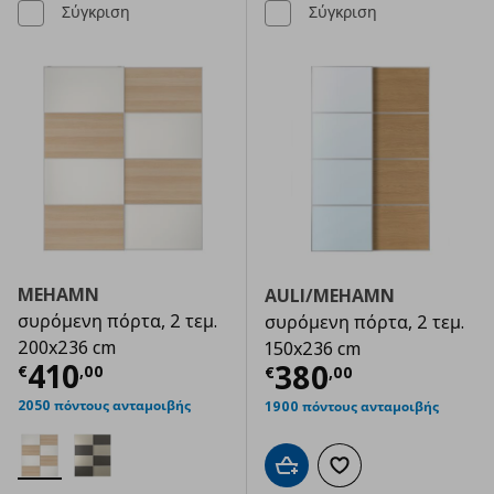
Σύγκριση
Σύγκριση
MEHAMN
AULI/MEHAMN
συρόμενη πόρτα, 2 τεμ.
συρόμενη πόρτα, 2 τεμ.
200x236 cm
150x236 cm
Τρέχουσα τιμή
€ 410,00
410
Τρέχουσα τιμ
380
€
,
00
€
,
00
2050 πόντους ανταμοιβής
1900 πόντους ανταμοιβής
Προσθήκη στο καλάθι
Προσθήκη στα αγαπημ