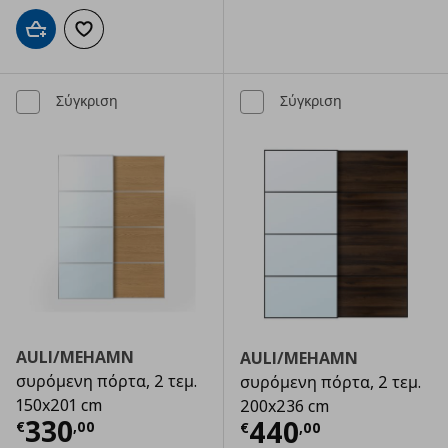
Προσθήκη στο καλάθι
Προσθήκη στα αγαπημένα
Σύγκριση
Σύγκριση
AULI/MEHAMN
AULI/MEHAMN
συρόμενη πόρτα, 2 τεμ.
συρόμενη πόρτα, 2 τεμ.
150x201 cm
200x236 cm
Τρέχουσα τιμή
€ 330,00
330
Τρέχουσα τιμ
440
€
,
00
€
,
00