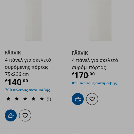
FÄRVIK
FÄRVIK
4 πάνελ για σκελετό
4 πάνελ για σκελετό
συρόμενης πόρτας,
συρόμ. πόρτας
Τρέχουσα τιμ
170
€
,
00
75x236 cm
Τρέχουσα τιμή
€ 140,00
140
€
,
00
850 πόντους ανταμοιβής
700 πόντους ανταμοιβής
(1)
Προσθήκη στο καλάθι
Προσθήκη στα αγαπημ
Προσθήκη στο καλάθι
Προσθήκη στα αγαπημένα