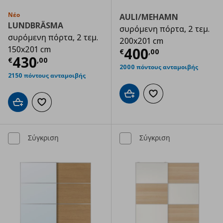
Νέο
AULI/MEHAMN
LUNDBRÄSMA
συρόμενη πόρτα, 2 τεμ.
συρόμενη πόρτα, 2 τεμ.
200x201 cm
150x201 cm
Τρέχουσα τιμ
400
€
,
00
Τρέχουσα τιμή
€ 430,00
430
€
,
00
2000 πόντους ανταμοιβής
2150 πόντους ανταμοιβής
Προσθήκη στο καλάθι
Προσθήκη στα αγαπημ
Προσθήκη στο καλάθι
Προσθήκη στα αγαπημένα
Σύγκριση
Σύγκριση