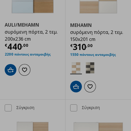
AULI/MEHAMN
MEHAMN
συρόμενη πόρτα, 2 τεμ.
συρόμενη πόρτα, 2 τεμ.
200x236 cm
150x201 cm
Τρέχουσα τιμή
€ 440,00
440
Τρέχουσα τιμ
310
€
,
00
€
,
00
2200 πόντους ανταμοιβής
1550 πόντους ανταμοιβής
Προσθήκη στο καλάθι
Προσθήκη στα αγαπημένα
Προσθήκη στο καλάθι
Προσθήκη στα αγαπημ
Σύγκριση
Σύγκριση