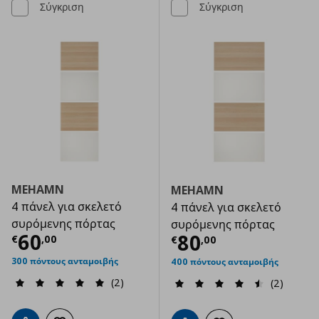
Σύγκριση
Σύγκριση
MEHAMN
MEHAMN
4 πάνελ για σκελετό
4 πάνελ για σκελετό
συρόμενης πόρτας
συρόμενης πόρτας
Τρέχουσα τιμή
€ 60,00
60
Τρέχουσα τιμ
80
€
,
00
€
,
00
300 πόντους ανταμοιβής
400 πόντους ανταμοιβής
(2)
(2)