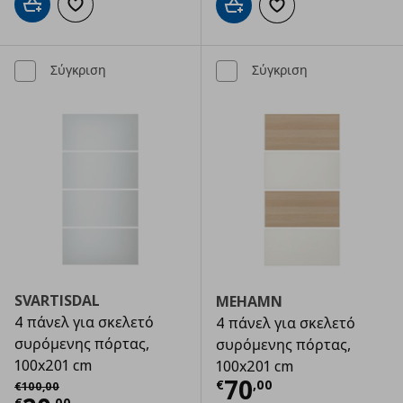
Προσθήκη στο καλάθι
Προσθήκη στα αγαπημένα
Προσθήκη στο καλάθι
Προσθήκη στα αγαπημ
Σύγκριση
Σύγκριση
SVARTISDAL
MEHAMN
4 πάνελ για σκελετό
4 πάνελ για σκελετό
συρόμενης πόρτας,
συρόμενης πόρτας,
100x201 cm
100x201 cm
Τρέχουσα τιμ
Αρχική τιμή
€ 100,00
70
€
,
00
€
100
,
00
€
,
00