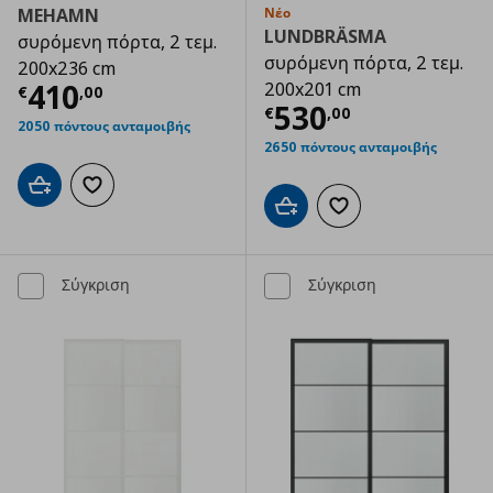
MEHAMN
Νέο
LUNDBRÄSMA
συρόμενη πόρτα, 2 τεμ.
συρόμενη πόρτα, 2 τεμ.
200x236 cm
Τρέχουσα τιμή
€ 410,00
410
200x201 cm
€
,
00
Τρέχουσα τιμ
530
€
,
00
2050 πόντους ανταμοιβής
2650 πόντους ανταμοιβής
Προσθήκη στο καλάθι
Προσθήκη στα αγαπημένα
Προσθήκη στο καλάθι
Προσθήκη στα αγαπημ
Σύγκριση
Σύγκριση