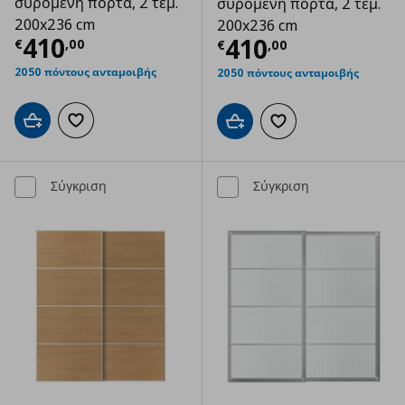
συρόμενη πόρτα, 2 τεμ.
συρόμενη πόρτα, 2 τεμ.
200x236 cm
200x236 cm
Τρέχουσα τιμή
€ 410,00
410
Τρέχουσα τιμ
410
€
,
00
€
,
00
2050 πόντους ανταμοιβής
2050 πόντους ανταμοιβής
Προσθήκη στο καλάθι
Προσθήκη στα αγαπημένα
Προσθήκη στο καλάθι
Προσθήκη στα αγαπημ
Σύγκριση
Σύγκριση