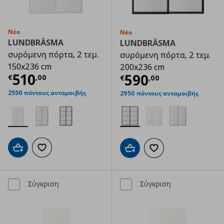
Νέο
Νέο
LUNDBRÄSMA
LUNDBRÄSMA
συρόμενη πόρτα, 2 τεμ.
συρόμενη πόρτα, 2 τεμ.
150x236 cm
200x236 cm
Τρέχουσα τιμή
€ 510,00
510
Τρέχουσα τιμ
590
€
,
00
€
,
00
2550 πόντους ανταμοιβής
2950 πόντους ανταμοιβής
Προσθήκη στο καλάθι
Προσθήκη στα αγαπημένα
Προσθήκη στο καλάθι
Προσθήκη στα αγαπημ
Σύγκριση
Σύγκριση