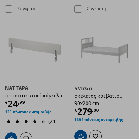
Σύγκριση
Σύγκριση
NATTAPA
SMYGA
προστατευτικό κάγκελο
σκελετός κρεβατιού,
Τρέχουσα τιμή
€ 24,99
24
€
,
99
90x200 cm
Τρέχουσα τιμ
279
€
,
00
120 πόντους ανταμοιβής
1395 πόντους ανταμοιβής
(24)
Προσθήκη στο καλάθι
Προσθήκη στα αγαπημ