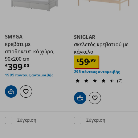
SMYGA
SNIGLAR
κρεβάτι με
σκελετός κρεβατιού με
αποθηκευτικό χώρο,
κάγκελο
Τρέχουσα τιμ
90x200 cm
59
€
,
99
Τρέχουσα τιμή
€ 399,00
399
€
,
00
295 πόντους ανταμοιβής
1995 πόντους ανταμοιβής
(7)
Προσθήκη στο καλάθι
Προσθήκη στα αγαπημένα
Προσθήκη στο καλάθι
Προσθήκη στα αγαπημ
Σύγκριση
Σύγκριση