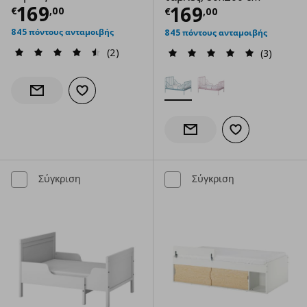
Τρέχουσα τιμή
€ 169,00
169
Τρέχουσα τιμ
169
€
,
00
€
,
00
845 πόντους ανταμοιβής
845 πόντους ανταμοιβής
(2)
(3)
Προσθήκη στα αγαπημένα
Ενημέρωση διαθεσιμότητας
Προσθήκη στα α
Ενημέρωση διαθεσιμότητας
Σύγκριση
Σύγκριση