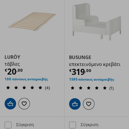
LURÖY
BUSUNGE
τάβλες
επεκτεινόμενο κρεβάτι
Τρέχουσα τιμή
€ 20,00
20
Τρέχουσα τιμ
319
€
,
00
€
,
00
100 πόντους ανταμοιβής
1595 πόντους ανταμοιβής
(4)
(1)
Προσθήκη στο καλάθι
Προσθήκη στα αγαπημένα
Προσθήκη στο καλάθι
Προσθήκη στα αγαπημ
Σύγκριση
Σύγκριση