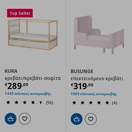
Top Seller
KURA
BUSUNGE
κρεβάτι/κρεβάτι-σοφίτα
επεκτεινόμενο κρεβάτι
Τρέχουσα τιμή
€ 289,00
289
Τρέχουσα τιμ
319
€
,
00
€
,
00
1445 πόντους ανταμοιβής
1595 πόντους ανταμοιβής
(56)
(4)
Προσθήκη στο καλάθι
Προσθήκη στα αγαπημένα
Προσθήκη στο καλάθι
Προσθήκη στα αγαπημ