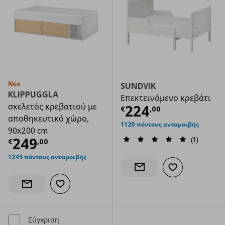
Νέο
SUNDVIK
KLIPPUGGLA
Επεκτεινόμενο κρεβάτι
σκελετός κρεβατιού με
Τρέχουσα τιμ
224
€
,
00
αποθηκευτικό χώρο,
1120 πόντους ανταμοιβής
90x200 cm
Τρέχουσα τιμή
€ 249,00
249
(1)
€
,
00
1245 πόντους ανταμοιβής
Προσθήκη στα α
Ενημέρωση διαθεσιμότητας
Προσθήκη στα αγαπημένα
Ενημέρωση διαθεσιμότητας
Σύγκριση