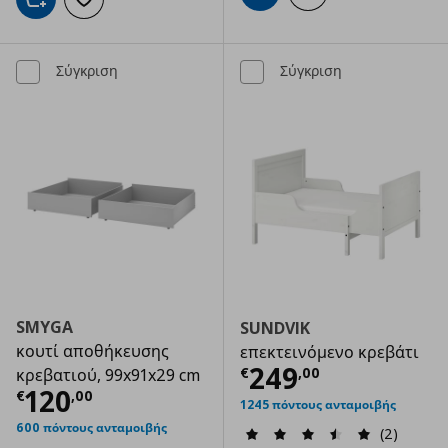
Προσθήκη στο καλάθι
Προσθήκη στα αγαπημένα
Σύγκριση
Σύγκριση
SMYGA
SUNDVIK
κουτί αποθήκευσης
επεκτεινόμενο κρεβάτι
Τρέχουσα τιμ
249
€
,
00
κρεβατιού, 99x91x29 cm
Τρέχουσα τιμή
€ 120,00
120
€
,
00
1245 πόντους ανταμοιβής
600 πόντους ανταμοιβής
(2)