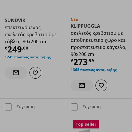
SUNDVIK
Νέο
KLIPPUGGLA
επεκτεινόμενος
σκελετός κρεβατιού με
σκελετός κρεβατιού με
αποθηκευτικό χώρο και
τάβλες, 80x200 cm
Τρέχουσα τιμή
€ 249,00
249
προστατευτικό κάγκελο,
€
,
00
90x200 cm
1245 πόντους ανταμοιβής
Τρέχουσα τιμ
273
€
,
99
1365 πόντους ανταμοιβής
Προσθήκη στα αγαπημένα
Ενημέρωση διαθεσιμότητας
Προσθήκη στα α
Ενημέρωση διαθεσιμότητας
Σύγκριση
Σύγκριση
Top Seller