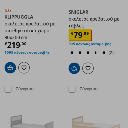
Νέο
SNIGLAR
KLIPPUGGLA
σκελετός κρεβατιού με
σκελετός κρεβατιού με
τάβλες
αποθηκευτικό χώρο,
Τρέχουσα τιμ
79
€
,
99
90x200 cm
Τρέχουσα τιμή
€ 219,00
219
€
,
00
395 πόντους ανταμοιβής
(2)
1095 πόντους ανταμοιβής
Προσθήκη στο καλάθι
Προσθήκη στα αγαπημένα
Προσθήκη στο καλάθι
Προσθήκη στα αγαπημ
Σύγκριση
Σύγκριση