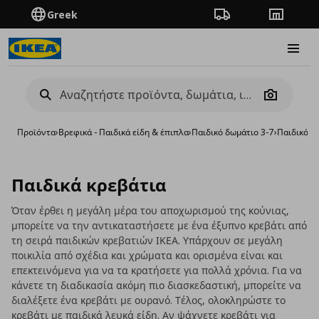
Greek
Πορεία παραγγελίας
Καταστή
Burge
Camera
Προϊόντα
›
Βρεφικά - Παιδικά είδη & έπιπλα
›
Παιδικό δωμάτιο 3-7
›
Παιδικά κ
Παιδικά κρεβάτια
Όταν έρθει η μεγάλη μέρα του αποχωρισμού της κούνιας,
μπορείτε να την αντικαταστήσετε με ένα έξυπνο κρεβάτι από
τη σειρά παιδικών κρεβατιών ΙΚΕΑ. Υπάρχουν σε μεγάλη
ποικιλία από σχέδια και χρώματα και ορισμένα είναι και
επεκτεινόμενα για να τα κρατήσετε για πολλά χρόνια. Για να
κάνετε τη διαδικασία ακόμη πιο διασκεδαστική, μπορείτε να
διαλέξετε ένα κρεβάτι με ουρανό. Τέλος, ολοκληρώστε το
κρεβάτι με παιδικά λευκά είδη. Αν ψάχνετε κρεβάτι για