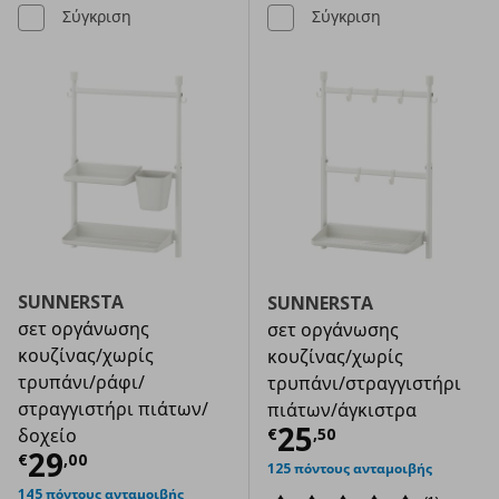
Σύγκριση
Σύγκριση
SUNNERSTA
SUNNERSTA
σετ οργάνωσης
σετ οργάνωσης
κουζίνας/χωρίς
κουζίνας/χωρίς
τρυπάνι/ράφι/
τρυπάνι/στραγγιστήρι
στραγγιστήρι πιάτων/
πιάτων/άγκιστρα
Τρέχουσα τιμ
25
€
,
50
δοχείο
Τρέχουσα τιμή
€ 29,00
29
€
,
00
125 πόντους ανταμοιβής
145 πόντους ανταμοιβής