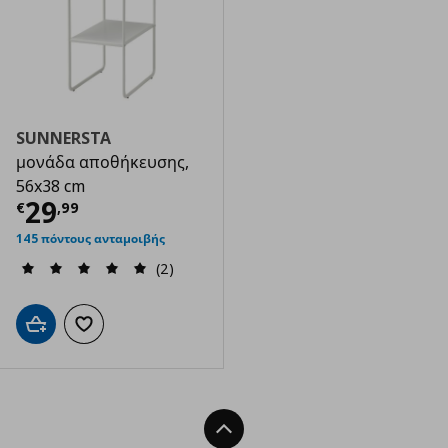
SUNNERSTA
μονάδα αποθήκευσης,
56x38 cm
Τρέχουσα τιμή
€ 29,99
29
€
,
99
145 πόντους ανταμοιβής
(2)
Προσθήκη στο καλάθι
Προσθήκη στα αγαπημένα
Back To Top