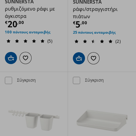
SUNNERSTA
SUNNERSTA
ρυθμιζόμενο ράφι με
ράφι/στραγγιστήρι
άγκιστρα
πιάτων
Τρέχουσα τιμή
€ 20,00
20
Τρέχουσα τιμ
5
€
,
00
€
,
00
100 πόντους ανταμοιβής
25 πόντους ανταμοιβής
(5)
(2)
Προσθήκη στο καλάθι
Προσθήκη στα αγαπημένα
Προσθήκη στο καλάθι
Προσθήκη στα αγαπημ
Σύγκριση
Σύγκριση