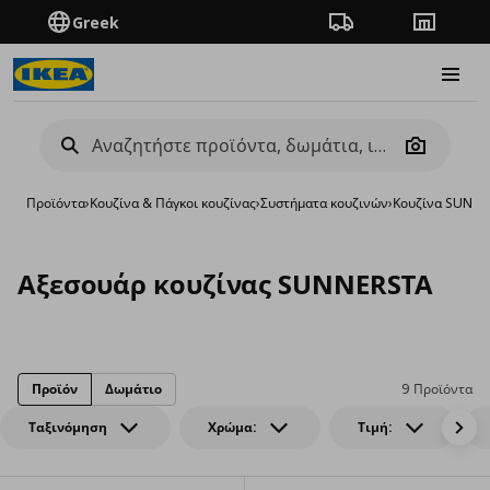
Greek
Πορεία παραγγελίας
Καταστή
Burge
Camera
Προϊόντα
›
Κουζίνα & Πάγκοι κουζίνας
›
Συστήματα κουζινών
›
Κουζίνα SUNN
Αξεσουάρ κουζίνας SUNNERSTA
Προϊόν
Δωμάτιο
9 Προϊόντα
Ταξινόμηση
Χρώμα:
Τιμή: