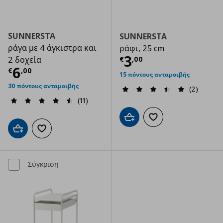
SUNNERSTA
SUNNERSTA
ράγα με 4 άγκιστρα και
ράφι, 25 cm
Τρέχουσα τιμ
3
€
,
00
2 δοχεία
Τρέχουσα τιμή
€ 6,00
6
€
,
00
15 πόντους ανταμοιβής
30 πόντους ανταμοιβής
(2)
(11)
Προσθήκη στο καλάθι
Προσθήκη στα αγαπημ
Προσθήκη στο καλάθι
Προσθήκη στα αγαπημένα
Σύγκριση