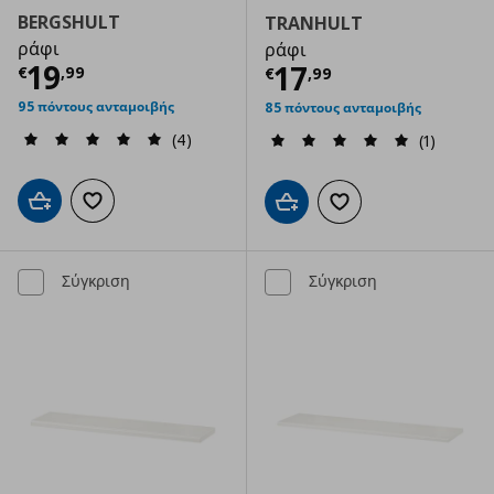
BERGSHULT
TRANHULT
ράφι
ράφι
Τρέχουσα τιμή
€ 19,99
19
Τρέχουσα τιμ
17
€
,
99
€
,
99
95 πόντους ανταμοιβής
85 πόντους ανταμοιβής
(4)
(1)
Προσθήκη στο καλάθι
Προσθήκη στα αγαπημένα
Προσθήκη στο καλάθι
Προσθήκη στα αγαπημ
Σύγκριση
Σύγκριση