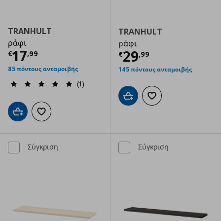
TRANHULT
TRANHULT
ράφι
ράφι
Τρέχουσα τιμή
€ 17,99
17
Τρέχουσα τιμ
29
€
,
99
€
,
99
85 πόντους ανταμοιβής
145 πόντους ανταμοιβής
(1)
Προσθήκη στο καλάθι
Προσθήκη στα αγαπημ
Προσθήκη στο καλάθι
Προσθήκη στα αγαπημένα
Σύγκριση
Σύγκριση