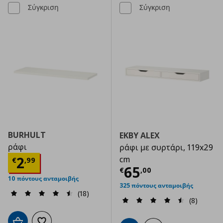
Σύγκριση
Σύγκριση
BURHULT
EKBY ALEX
ράφι
ράφι με συρτάρι, 119x29
Τρέχουσα τιμή
€ 2,99
2
cm
€
,
99
Τρέχουσα τιμ
65
€
,
00
10 πόντους ανταμοιβής
325 πόντους ανταμοιβής
(18)
(8)