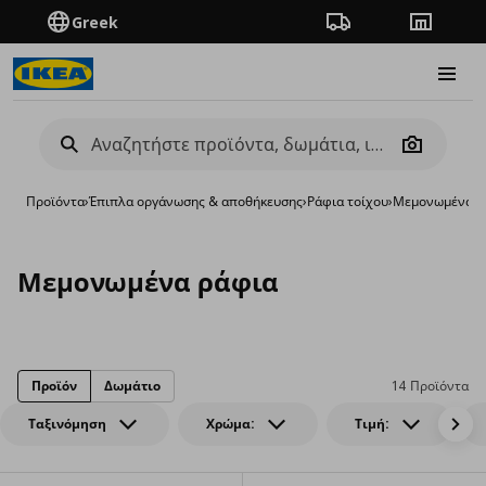
Greek
Πορεία παραγγελίας
Καταστή
Burge
Camera
Προϊόντα
›
Έπιπλα οργάνωσης & αποθήκευσης
›
Ράφια τοίχου
›
Μεμονωμένα ρ
Μεμονωμένα ράφια
Προϊόν
Δωμάτιο
14 Προϊόντα
Ταξινόμηση
Χρώμα:
Τιμή: