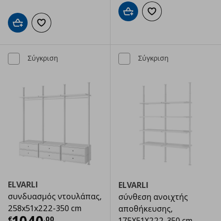
Προσθήκη στο καλάθι
Προσθήκη στα αγαπημ
Προσθήκη στο καλάθι
Προσθήκη στα αγαπημένα
Σύγκριση
Σύγκριση
ELVARLI
ELVARLI
συνδυασμός ντουλάπας,
σύνθεση ανοιχτής
258x51x222-350 cm
αποθήκευσης,
Τρέχουσα τιμή
€ 1040,00
€
,
00
175X51X222-350 cm