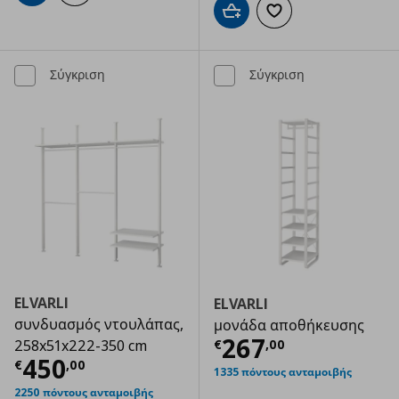
Προσθήκη στο καλάθι
Προσθήκη στα αγαπημ
Σύγκριση
Σύγκριση
ELVARLI
ELVARLI
συνδυασμός ντουλάπας,
μονάδα αποθήκευσης
Τρέχουσα τιμ
267
€
,
00
258x51x222-350 cm
Τρέχουσα τιμή
€ 450,00
450
€
,
00
1335 πόντους ανταμοιβής
2250 πόντους ανταμοιβής