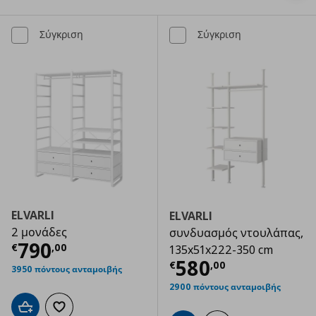
Σύγκριση
Σύγκριση
ELVARLI
ELVARLI
2 μονάδες
συνδυασμός ντουλάπας,
Τρέχουσα τιμή
€ 790,00
790
€
,
00
135x51x222-350 cm
Τρέχουσα τιμ
580
€
,
00
3950 πόντους ανταμοιβής
2900 πόντους ανταμοιβής
Προσθήκη στο καλάθι
Προσθήκη στα αγαπημένα