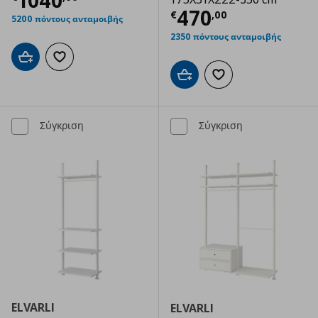
1040
Τρέχουσα τιμ
470
€
,
00
5200 πόντους ανταμοιβής
2350 πόντους ανταμοιβής
Προσθήκη στο καλάθι
Προσθήκη στα αγαπημένα
Προσθήκη στο καλάθι
Προσθήκη στα αγαπημ
Σύγκριση
Σύγκριση
ELVARLI
ELVARLI