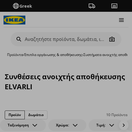
Greek
Πορεία παραγγελίας
Καταστή
Burge
Camera
Προϊόντα
›
Έπιπλα οργάνωσης & αποθήκευσης
›
Συστήματα ανοιχτής αποθήκ
Συνθέσεις ανοιχτής αποθήκευσης
ELVARLI
Προϊόν
Δωμάτιο
10 Προϊόντα
Ταξινόμηση
Χρώμα:
Τιμή: