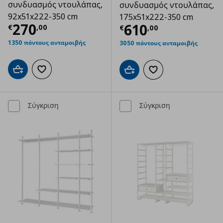
συνδυασμός ντουλάπας,
συνδυασμός ντουλάπας,
92x51x222-350 cm
175x51x222-350 cm
Τρέχουσα τιμή
€ 270,00
270
Τρέχουσα τιμ
610
€
,
00
€
,
00
1350 πόντους ανταμοιβής
3050 πόντους ανταμοιβής
Προσθήκη στο καλάθι
Προσθήκη στα αγαπημένα
Προσθήκη στο καλάθι
Προσθήκη στα αγαπημ
Σύγκριση
Σύγκριση