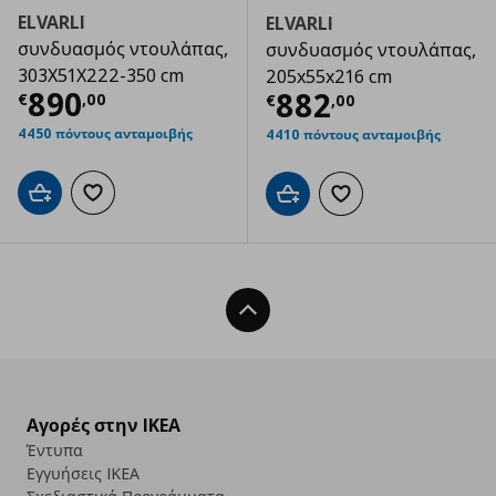
ELVARLI
ELVARLI
συνδυασμός ντουλάπας,
συνδυασμός ντουλάπας,
303X51X222-350 cm
205x55x216 cm
Τρέχουσα τιμή
€ 890,00
890
Τρέχουσα τιμ
882
€
,
00
€
,
00
4450 πόντους ανταμοιβής
4410 πόντους ανταμοιβής
Προσθήκη στο καλάθι
Προσθήκη στα αγαπημένα
Προσθήκη στο καλάθι
Προσθήκη στα αγαπημ
Back To Top
Αγορές στην IKEA
Έντυπα
Εγγυήσεις IKEA