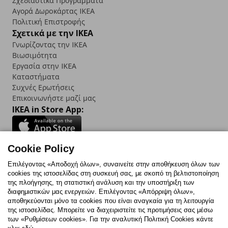
Σχεδιαστικά Προγράμματα
Αγορά Δωρoκάρτας IKEA
Πολιτική Επιστροφής
Σχετικά με την IKEA
Γνωρίζοντας την IKEA
Βιωσιμότητα
Εργασία στην IKEA
Καταστήματα
Συχνές Ερωτήσεις
Επικοινωνήστε μαζί μας
IKEA in Store App:
Cookie Policy
Follow us:
Επιλέγοντας «Αποδοχή όλων», συναινείτε στην αποθήκευση όλων των
cookies της ιστοσελίδας στη συσκευή σας, με σκοπό τη βελτιστοποίηση
Facebook
Instagram
TikTok
Youtube
Pinterest
Twitter
της πλοήγησης, τη στατιστική ανάλυση και την υποστήριξη των
διαφημιστικών μας ενεργειών. Επιλέγοντας «Απόρριψη όλων»,
αποθηκεύονται μόνο τα cookies που είναι αναγκαία για τη λειτουργία
της ιστοσελίδας. Μπορείτε να διαχειριστείτε τις προτιμήσεις σας μέσω
των «Ρυθμίσεων cookies». Για την αναλυτική Πολιτική Cookies κάντε