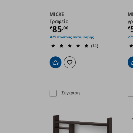
MICKE
M
Γραφείο
γρ
Τρέχουσα τιμή
€ 85,
Τ
85
€
,
00
€
425 πόντους ανταμοιβής
27
(14)
Προσθήκη στο καλάθι
Προσθήκη στα αγαπημένα
Σύγκριση