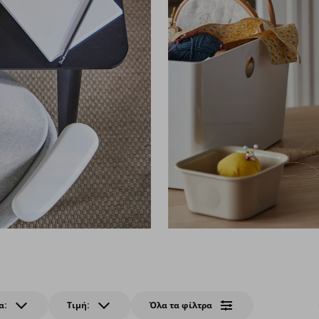
α:
Τιμή:
Όλα τα φίλτρα