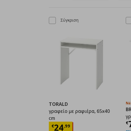
Σύγκριση
Νέ
TORALD
B
γραφείο με ραφιέρα, 65x40
γρ
cm
Τ
€
Τρέχουσα τιμή
€ 24,
24
€
,
99