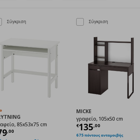
Σύγκριση
Σύγκριση
ο
MICKE
RYTNING
γραφείο, 105x50 cm
Τρέχουσα τιμ
αφείο, 85x53x75 cm
135
€
,
00
ρέχουσα τιμή
€ 79,00
79
,
00
99
675 πόντους ανταμοιβής