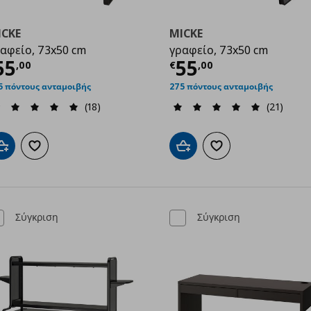
ICKE
MICKE
αφείο, 73x50 cm
γραφείο, 73x50 cm
00
ρέχουσα τιμή
€ 55,00
Τρέχουσα τιμ
55
55
,
00
€
,
00
5 πόντους ανταμοιβής
275 πόντους ανταμοιβής
(18)
(21)
Προσθήκη στο καλάθι
Προσθήκη στα αγαπημένα
Προσθήκη στο καλάθι
Προσθήκη στα αγαπημ
Σύγκριση
Σύγκριση