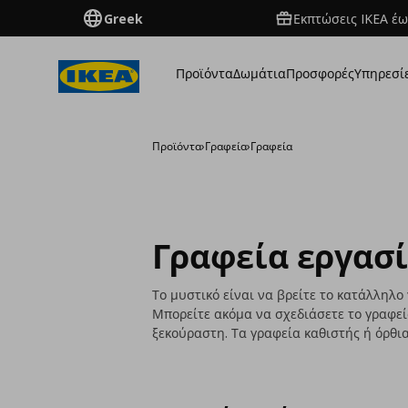
Greek
Εκπτώσεις IKEA έω
Προϊόντα
Δωμάτια
Προσφορές
Υπηρεσί
Προϊόντα
›
Γραφεία
›
Γραφεία
Γραφεία εργασ
Το μυστικό είναι να βρείτε το κατάλληλο
Μπορείτε ακόμα να σχεδιάσετε το γραφείο
ξεκούραστη. Τα γραφεία καθιστής ή όρθια