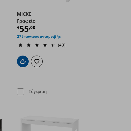
MICKE
Γραφείο
ή
€ 55,00
Τρέχουσα τιμή
€ 55,00
55
€
,
00
275 πόντους ανταμοιβής
(43)
ένα
Προσθήκη στο καλάθι
Προσθήκη στα αγαπημένα
Σύγκριση