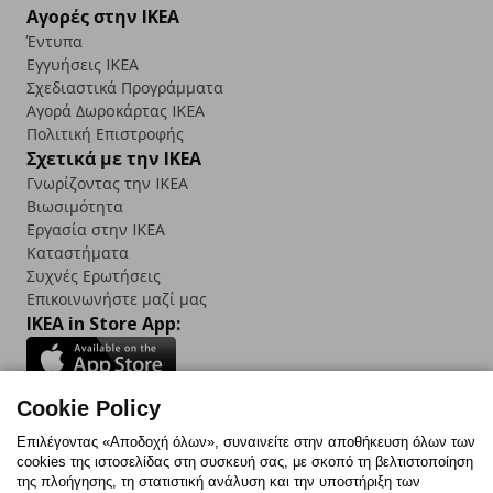
Αγορές στην IKEA
Έντυπα
Εγγυήσεις IKEA
Σχεδιαστικά Προγράμματα
Αγορά Δωρoκάρτας IKEA
Πολιτική Επιστροφής
Σχετικά με την IKEA
Γνωρίζοντας την IKEA
Βιωσιμότητα
Εργασία στην IKEA
Καταστήματα
Συχνές Ερωτήσεις
Επικοινωνήστε μαζί μας
IKEA in Store App:
Cookie Policy
Follow us:
Επιλέγοντας «Αποδοχή όλων», συναινείτε στην αποθήκευση όλων των
cookies της ιστοσελίδας στη συσκευή σας, με σκοπό τη βελτιστοποίηση
Facebook
Instagram
TikTok
Youtube
Pinterest
Twitter
της πλοήγησης, τη στατιστική ανάλυση και την υποστήριξη των