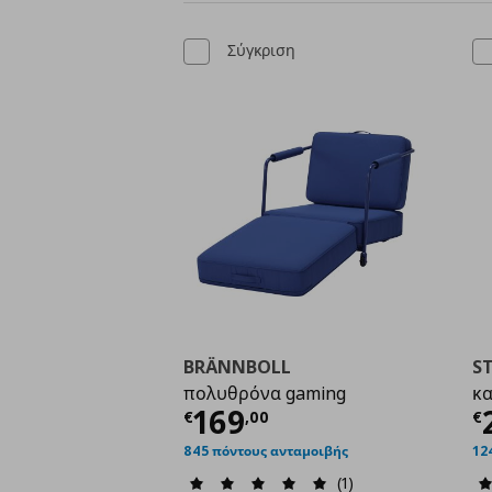
Σύγκριση
BRÄNNBOLL
S
πολυθρόνα gaming
κα
Τρέχουσα τιμή
€ 169
Τ
169
€
,
00
€
845 πόντους ανταμοιβής
12
(1)