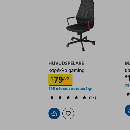
HUVUDSPELARE
M
καρέκλα gaming
κα
Τ
Τρέχουσα τιμή
€ 79,
€
79
€
,
99
79
395 πόντους ανταμοιβής
(17)
Προσθήκη στο καλάθι
Προσθήκη στα αγαπημένα