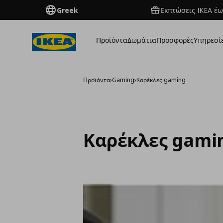
Greek
Εκπτώσεις IKEA έω
Προϊόντα
Δωμάτια
Προσφορές
Υπηρεσί
Προϊόντα
›
Gaming
›
Kαρέκλες gaming
Kαρέκλες gami