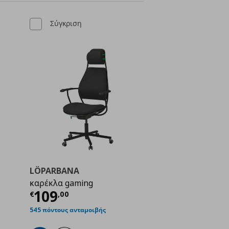
Σύγκριση
LÖPARBANA
καρέκλα gaming
ή
€ 109,00
Τρέχουσα τιμή
€ 109,00
109
€
,
00
545 πόντους ανταμοιβής