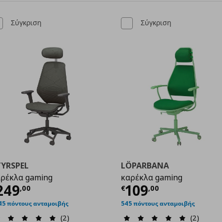
Σύγκριση
Σύγκριση
TYRSPEL
LÖPARBANA
ρέκλα gaming
καρέκλα gaming
,00
ρέχουσα τιμή
€ 249,00
Τρέχουσα τιμ
249
109
,
00
€
,
00
45 πόντους ανταμοιβής
545 πόντους ανταμοιβής
(2)
(2)