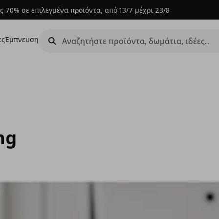
ς 70% σε επιλεγμένα προϊόντα, από 13/7 μέχρι 23/8
ες
Έμπνευση
ng