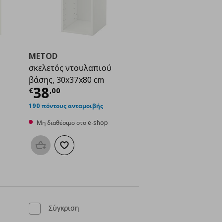
METOD
σκελετός ντουλαπιού
βάσης, 30x37x80 cm
Τρέχουσα τιμή
€ 38,00
38
€
,
00
ή
€ 110,00
190 πόντους ανταμοιβής
Μη διαθέσιμο στο e-shop
Προσθήκη στο καλάθι
Προσθήκη στα αγαπημένα
μένα
Σύγκριση