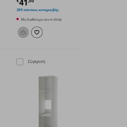
ή
€ 32,00
Τρέχουσα τιμή
€ 41,00
41
€
,
00
205 πόντους ανταμοιβής
Μη διαθέσιμο στο e-shop
μένα
Προσθήκη στο καλάθι
Προσθήκη στα αγαπημένα
Σύγκριση