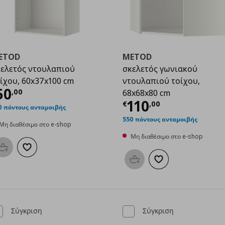
ETOD
METOD
ελετός ντουλαπιού
σκελετός γωνιακού
ίχου, 60x37x100 cm
ντουλαπιού τοίχου,
ρέχουσα τιμή
€ 50,00
50
,
00
68x68x80 cm
,00
Τρέχουσα τιμ
110
€
,
00
0 πόντους ανταμοιβής
550 πόντους ανταμοιβής
Μη διαθέσιμο στο e-shop
Μη διαθέσιμο στο e-shop
Προσθήκη στο καλάθι
Προσθήκη στα αγαπημένα
Προσθήκη στο καλάθι
Προσθήκη στα αγαπη
Σύγκριση
Σύγκριση