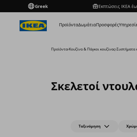
Greek
Εκπτώσεις IKEA έω
Προϊόντα
Δωμάτια
Προσφορές
Υπηρεσί
Προϊόντα
›
Κουζίνα & Πάγκοι κουζίνας
›
Συστήματα 
Σκελετοί ντου
Ταξινόμηση
Χρώμ