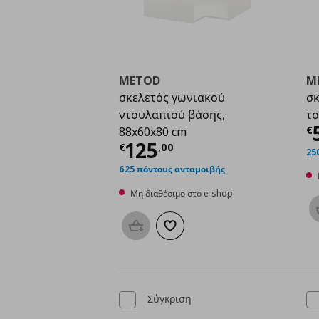
METOD
M
σκελετός γωνιακού
σκ
ντουλαπιού βάσης,
το
Τ
€
88x60x80 cm
Τρέχουσα τιμή
€ 125
125
€
,
00
25
625 πόντους ανταμοιβής
Μη διαθέσιμο στο e-shop
Προσθήκη στο καλάθι
Προσθήκη στα αγαπημένα
Σύγκριση