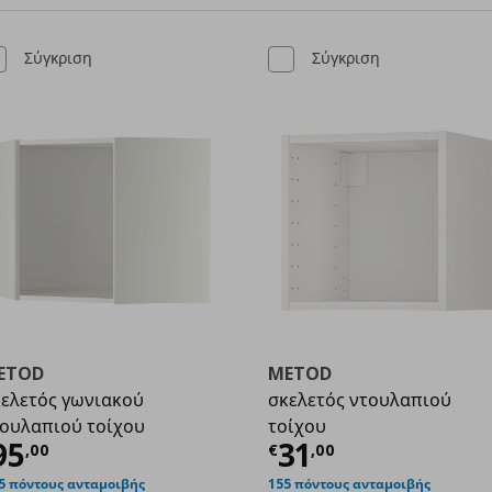
Σύγκριση
Σύγκριση
ETOD
METOD
ελετός γωνιακού
σκελετός ντουλαπιού
ουλαπιού τοίχου
τοίχου
00
ρέχουσα τιμή
€ 95,00
Τρέχουσα τιμ
95
31
,
00
€
,
00
5 πόντους ανταμοιβής
155 πόντους ανταμοιβής