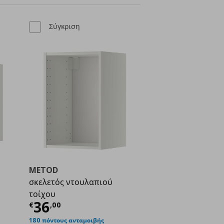
Σύγκριση
METOD
σκελετός ντουλαπιού
τοίχου
ή
€ 31,00
Τρέχουσα τιμή
€ 36,00
36
€
,
00
180 πόντους ανταμοιβής