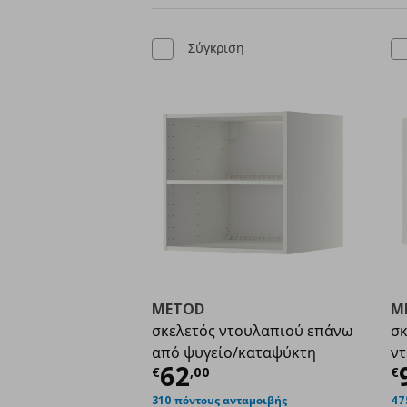
Σύγκριση
METOD
M
σκελετός ντουλαπιού επάνω
σκ
από ψυγείο/καταψύκτη
ντ
Τρέχουσα τιμή
€ 62,
Τ
62
€
,
00
€
310 πόντους ανταμοιβής
47