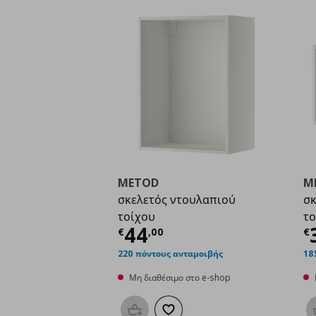
METOD
M
σκελετός ντουλαπιού
σκ
τοίχου
το
Τρέχουσα τιμή
€ 44,
Τ
44
€
,
00
€
220 πόντους ανταμοιβής
18
Μη διαθέσιμο στο e-shop
Προσθήκη στο καλάθι
Προσθήκη στα αγαπημένα