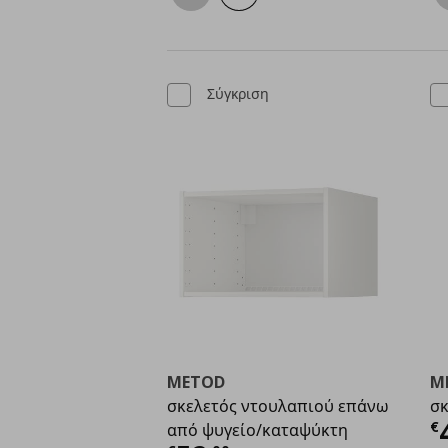
Σύγκριση
METOD
M
σκελετός ντουλαπιού επάνω
σκ
Τ
€
από ψυγείο/καταψύκτη