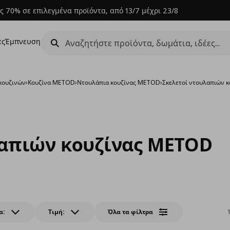
ς 70% σε επιλεγμένα προϊόντα, από 13/7 μέχρι 23/8
ες
Έμπνευση
κουζινών
›
Κουζίνα METOD
›
Ντουλάπια κουζίνας METOD
›
Σκελετοί ντουλαπιών κ
λαπιών κουζίνας METOD
α:
Τιμή:
Όλα τα φίλτρα