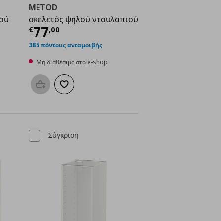
METOD
ιού
σκελετός ψηλού ντουλαπιού
ή
€ 96,00
Τρέχουσα τιμή
€ 77,00
77
€
,
00
385 πόντους ανταμοιβής
Μη διαθέσιμο στο e-shop
μένα
Προσθήκη στο καλάθι
Προσθήκη στα αγαπημένα
Σύγκριση