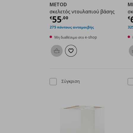
METOD
M
σκελετός ντουλαπιού βάσης
σκ
Τρέχουσα τιμή
€ 55,
Τ
55
€
,
00
€
275 πόντους ανταμοιβής
32
Μη διαθέσιμο στο e-shop
Προσθήκη στο καλάθι
Προσθήκη στα αγαπημένα
Σύγκριση