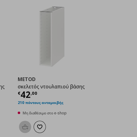
METOD
ης
σκελετός ντουλαπιού βάσης
ή
€ 40,00
Τρέχουσα τιμή
€ 42,00
42
€
,
00
210 πόντους ανταμοιβής
Μη διαθέσιμο στο e-shop
μένα
Προσθήκη στο καλάθι
Προσθήκη στα αγαπημένα