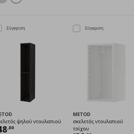
Σύγκριση
Σύγκριση
ETOD
METOD
ελετός ψηλού ντουλαπιού
σκελετός ντουλαπιού
ρέχουσα τιμή
€ 48,00
48
,
00
τοίχου