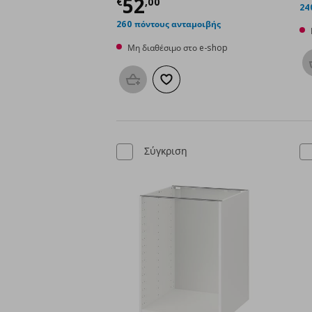
Τρέχουσα τιμή
€ 52,
52
€
,
00
24
260 πόντους ανταμοιβής
Μη διαθέσιμο στο e-shop
Προσθήκη στο καλάθι
Προσθήκη στα αγαπημένα
Σύγκριση