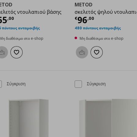
ETOD
METOD
ελετός ντουλαπιού βάσης
σκελετός ψηλού ντουλαπ
00
ρέχουσα τιμή
€ 65,00
Τρέχουσα τιμ
65
96
,
00
€
,
00
5 πόντους ανταμοιβής
480 πόντους ανταμοιβής
Μη διαθέσιμο στο e-shop
Μη διαθέσιμο στο e-shop
Προσθήκη στο καλάθι
Προσθήκη στα αγαπημένα
Προσθήκη στο καλάθι
Προσθήκη στα αγαπη
Σύγκριση
Σύγκριση