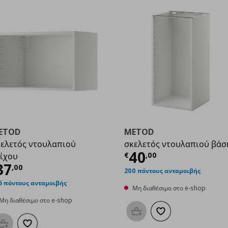
ETOD
METOD
ελετός ντουλαπιού
σκελετός ντουλαπιού βάσ
Τρέχουσα τιμ
40
€
,
00
ίχου
00
ρέχουσα τιμή
€ 37,00
37
,
00
200 πόντους ανταμοιβής
5 πόντους ανταμοιβής
Μη διαθέσιμο στο e-shop
Μη διαθέσιμο στο e-shop
Προσθήκη στο καλάθι
Προσθήκη στα αγαπη
Προσθήκη στο καλάθι
Προσθήκη στα αγαπημένα