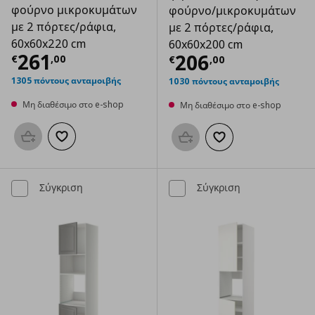
φούρνο μικροκυμάτων
φούρνο/μικροκυμάτων
με 2 πόρτες/ράφια,
με 2 πόρτες/ράφια,
60x60x220 cm
60x60x200 cm
Τρέχουσα τιμή
€ 261,00
261
Τρέχουσα τιμ
206
€
,
00
€
,
00
1305 πόντους ανταμοιβής
1030 πόντους ανταμοιβής
Μη διαθέσιμο στο e-shop
Μη διαθέσιμο στο e-shop
Προσθήκη στο καλάθι
Προσθήκη στα αγαπημένα
Προσθήκη στο καλάθι
Προσθήκη στα αγαπημ
Σύγκριση
Σύγκριση