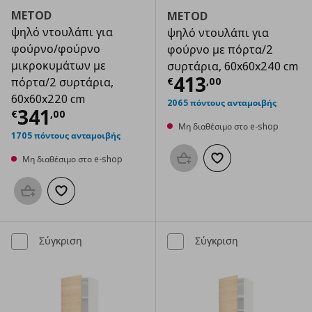
METOD
METOD
ψηλό ντουλάπι για
ψηλό ντουλάπι για
φούρνο/φούρνο
φούρνο με πόρτα/2
μικροκυμάτων με
συρτάρια, 60x60x240 cm
Τρέχουσα τιμ
413
€
,
00
πόρτα/2 συρτάρια,
60x60x220 cm
2065 πόντους ανταμοιβής
Τρέχουσα τιμή
€ 341,00
341
€
,
00
Μη διαθέσιμο στο e-shop
1705 πόντους ανταμοιβής
Μη διαθέσιμο στο e-shop
Προσθήκη στο καλάθι
Προσθήκη στα αγαπημ
Προσθήκη στο καλάθι
Προσθήκη στα αγαπημένα
Σύγκριση
Σύγκριση