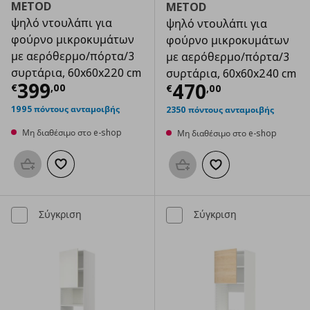
METOD
METOD
ψηλό ντουλάπι για
ψηλό ντουλάπι για
φούρνο μικρoκυμάτων
φούρνο μικρoκυμάτων
με αερόθερμο/πόρτα/3
με αερόθερμο/πόρτα/3
συρτάρια, 60x60x220 cm
συρτάρια, 60x60x240 cm
Τρέχουσα τιμή
€ 399,00
399
Τρέχουσα τιμ
470
€
,
00
€
,
00
1995 πόντους ανταμοιβής
2350 πόντους ανταμοιβής
Μη διαθέσιμο στο e-shop
Μη διαθέσιμο στο e-shop
Προσθήκη στο καλάθι
Προσθήκη στα αγαπημένα
Προσθήκη στο καλάθι
Προσθήκη στα αγαπημ
Σύγκριση
Σύγκριση