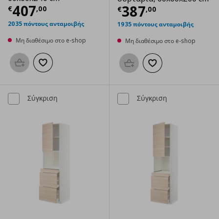
Τρέχουσα τιμή
€ 407,00
407
Τρέχουσα τιμ
387
€
,
00
€
,
00
2035 πόντους ανταμοιβής
1935 πόντους ανταμοιβής
Μη διαθέσιμο στο e-shop
Μη διαθέσιμο στο e-shop
Προσθήκη στο καλάθι
Προσθήκη στα αγαπημένα
Προσθήκη στο καλάθι
Προσθήκη στα αγαπημ
Σύγκριση
Σύγκριση