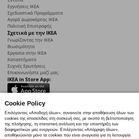
Εγγυήσεις IKEA
Σχεδιαστικά Προγράμματα
Αγορά Δωρoκάρτας IKEA
Πολιτική Επιστροφής
Σχετικά με την IKEA
Γνωρίζοντας την IKEA
Βιωσιμότητα
Εργασία στην IKEA
Καταστήματα
Συχνές Ερωτήσεις
Επικοινωνήστε μαζί μας
IKEA in Store App:
Cookie Policy
Follow us:
Επιλέγοντας «Αποδοχή όλων», συναινείτε στην αποθήκευση όλων των
cookies της ιστοσελίδας στη συσκευή σας, με σκοπό τη βελτιστοποίηση
Facebook
Instagram
TikTok
Youtube
Pinterest
Twitter
της πλοήγησης, τη στατιστική ανάλυση και την υποστήριξη των
διαφημιστικών μας ενεργειών. Επιλέγοντας «Απόρριψη όλων»,
αποθηκεύονται μόνο τα cookies που είναι αναγκαία για τη λειτουργία