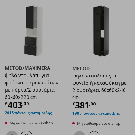
METOD/MAXIMERA
METOD
ψηλό ντουλάπι για
ψηλό ντουλάπι για
φούρνο μικρoκυμάτων
ψυγείο ή καταψύκτη με
με πόρτα/2 συρτάρια,
2 συρτάρια, 60x60x240
60x60x220 cm
cm
Τρέχουσα τιμή
€ 403,00
403
Τρέχουσα τιμ
381
€
,
00
€
,
00
2015 πόντους ανταμοιβής
1905 πόντους ανταμοιβής
Μη διαθέσιμο στο e-shop
Μη διαθέσιμο στο e-shop