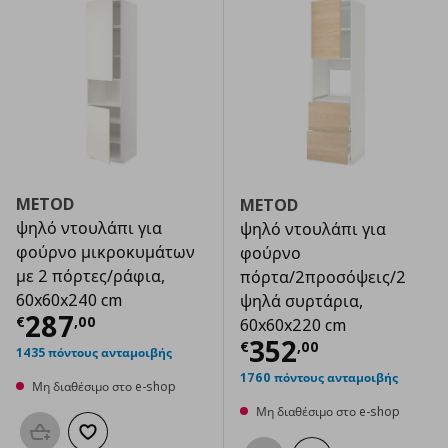
METOD
METOD
ψηλό ντουλάπι για
ψηλό ντουλάπι για
φούρνο μικροκυμάτων
φούρνο
με 2 πόρτες/ράφια,
πόρτα/2προσόψεις/2
60x60x240 cm
ψηλά συρτάρια,
Τρέχουσα τιμή
€ 287,00
287
€
,
00
60x60x220 cm
Τρέχουσα τιμ
352
€
,
00
1435 πόντους ανταμοιβής
1760 πόντους ανταμοιβής
Μη διαθέσιμο στο e-shop
Μη διαθέσιμο στο e-shop
Προσθήκη στο καλάθι
Προσθήκη στα αγαπημένα