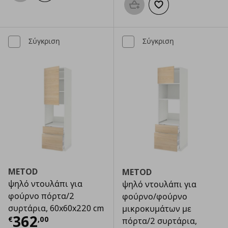
Προσθήκη στο καλάθι
Προσθήκη στα αγαπημ
Σύγκριση
Σύγκριση
METOD
METOD
ψηλό ντουλάπι για
ψηλό ντουλάπι για
φούρνο πόρτα/2
φούρνο/φούρνο
συρτάρια, 60x60x220 cm
μικροκυμάτων με
Τρέχουσα τιμή
€ 362,00
362
€
,
00
πόρτα/2 συρτάρια,