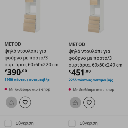
METOD
METOD
ψηλό ντουλάπι για
ψηλό ντουλάπι για
φούρνο με πόρτα/3
φούρνο με πόρτα/3
συρτάρια, 60x60x220 cm
συρτάρια, 60x60x240 cm
Τρέχουσα τιμή
€ 390,00
390
Τρέχουσα τιμ
451
€
,
00
€
,
00
1950 πόντους ανταμοιβής
2255 πόντους ανταμοιβής
Μη διαθέσιμο στο e-shop
Μη διαθέσιμο στο e-shop
Προσθήκη στο καλάθι
Προσθήκη στα αγαπημένα
Προσθήκη στο καλάθι
Προσθήκη στα αγαπημ
Σύγκριση
Σύγκριση