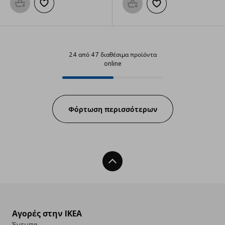
Προσθήκη στο καλάθι
Προσθήκη στα αγαπημένα
Προσθήκη στο καλάθι
Προσθήκη στα αγαπημ
24 από 47 διαθέσιμα προϊόντα
online
24 από 47 διαθέσιμα προϊόντα on
Progress:
Φόρτωση περισσότερων
Back To Top
Αγορές στην IKEA
Έντυπα