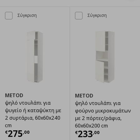
Σύγκριση
Σύγκριση
METOD
METOD
ψηλό ντουλάπι για
ψηλό ντουλάπι για
ψυγείο ή καταψύκτη με
φούρνο μικροκυμάτων
2 συρτάρια, 60x60x240
με 2 πόρτες/ράφια,
cm
60x60x200 cm
Τρέχουσα τιμή
€ 275,00
275
Τρέχουσα τιμ
233
€
,
00
€
,
00