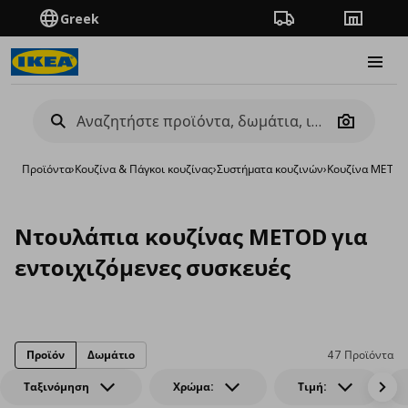
Greek
Πορεία παραγγελίας
Καταστή
Burge
Camera
Προϊόντα
›
Κουζίνα & Πάγκοι κουζίνας
›
Συστήματα κουζινών
›
Κουζίνα METO
Nτουλάπια κουζίνας METOD για
εντοιχιζόμενες συσκευές
Προϊόν
Δωμάτιο
47 Προϊόντα
Ταξινόμηση
Χρώμα:
Τιμή: