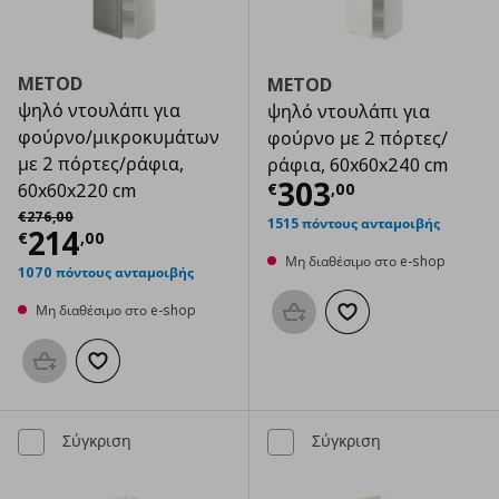
METOD
METOD
ψηλό ντουλάπι για
ψηλό ντουλάπι για
φούρνο/μικροκυμάτων
φούρνο με 2 πόρτες/
με 2 πόρτες/ράφια,
ράφια, 60x60x240 cm
Τρέχουσα τιμ
303
€
,
00
60x60x220 cm
Αρχική τιμή
€ 276,00
€
276
,
00
1515 πόντους ανταμοιβής
Τρέχουσα τιμή
€ 214,00
214
€
,
00
Μη διαθέσιμο στο e-shop
1070 πόντους ανταμοιβής
Μη διαθέσιμο στο e-shop
Προσθήκη στο καλάθι
Προσθήκη στα αγαπημ
Προσθήκη στο καλάθι
Προσθήκη στα αγαπημένα
Σύγκριση
Σύγκριση