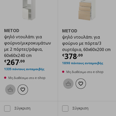
METOD
METOD
ψηλό ντουλάπι για
ψηλό ντουλάπι για
φούρνο/μικροκυμάτων
φούρνο με πόρτα/3
με 2 πόρτες/ράφια,
συρτάρια, 60x60x200 cm
Τρέχουσα τιμ
378
€
,
00
60x60x240 cm
Τρέχουσα τιμή
€ 267,00
267
€
,
00
1890 πόντους ανταμοιβής
1335 πόντους ανταμοιβής
Μη διαθέσιμο στο e-shop
Μη διαθέσιμο στο e-shop
Προσθήκη στο καλάθι
Προσθήκη στα αγαπημ
Προσθήκη στο καλάθι
Προσθήκη στα αγαπημένα
Σύγκριση
Σύγκριση