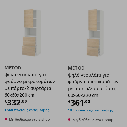
METOD
METOD
ψηλό ντουλάπι για
ψηλό ντουλάπι για
φούρνο μικρoκυμάτων
φούρνο μικρoκυμάτων
με πόρτα/2 συρτάρια,
με πόρτα/2 συρτάρια,
60x60x200 cm
60x60x220 cm
Τρέχουσα τιμή
€ 332,00
332
Τρέχουσα τιμ
361
€
,
00
€
,
00
1660 πόντους ανταμοιβής
1805 πόντους ανταμοιβής
Μη διαθέσιμο στο e-shop
Μη διαθέσιμο στο e-shop