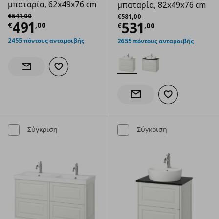
μπαταρία, 62x49x76 cm
μπαταρία, 82x49x76 cm
Αρχική τιμή
€ 541,00
Αρχική τιμή
€ 581,00
€
541
,
00
€
581
,
00
Τρέχουσα τιμή
€ 491,00
491
Τρέχουσα τιμ
531
€
,
00
€
,
00
2455 πόντους ανταμοιβής
2655 πόντους ανταμοιβής
Προσθήκη στα αγαπημένα
Ενημέρωση διαθεσιμότητας
Προσθήκη στα α
Ενημέρωση διαθεσιμότητας
Σύγκριση
Σύγκριση