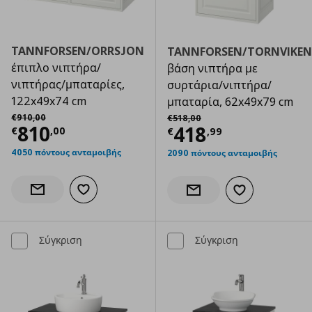
TANNFORSEN/ORRSJON
TANNFORSEN/TORNVIKEN
έπιπλο νιπτήρα/
βάση νιπτήρα με
νιπτήρας/μπαταρίες,
συρτάρια/νιπτήρα/
122x49x74 cm
μπαταρία, 62x49x79 cm
Αρχική τιμή
€ 910,00
Αρχική τιμή
€ 518,00
€
910
,
00
€
518
,
00
Τρέχουσα τιμή
€ 810,00
810
Τρέχουσα τιμ
418
€
,
00
€
,
99
4050 πόντους ανταμοιβής
2090 πόντους ανταμοιβής
Προσθήκη στα αγαπημένα
Ενημέρωση διαθεσιμότητας
Προσθήκη στα α
Ενημέρωση διαθεσιμότητας
Σύγκριση
Σύγκριση