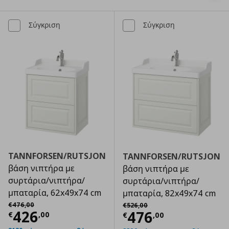
Σύγκριση
Σύγκριση
TANNFORSEN/RUTSJON
TANNFORSEN/RUTSJON
βάση νιπτήρα με
βάση νιπτήρα με
συρτάρια/νιπτήρα/
συρτάρια/νιπτήρα/
μπαταρία, 62x49x74 cm
μπαταρία, 82x49x74 cm
Αρχική τιμή
€ 476,00
Αρχική τιμή
€ 526,00
€
476
,
00
€
526
,
00
Τρέχουσα τιμή
€ 426,00
426
Τρέχουσα τιμ
476
€
,
00
€
,
00