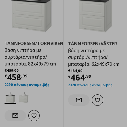
TANNFORSEN/TORNVIKEN
TÄNNFORSEN/VÄSTER
βάση νιπτήρα με
βάση νιπτήρα με
συρτάρια/νιπτήρα/
συρτάρι/νιπτήρα/
μπαταρία, 82x49x79 cm
μπαταρία, 62x49x79 cm
Αρχική τιμή
€ 459,00
Αρχική τιμή
€ 484,00
€
459
,
00
€
484
,
00
Τρέχουσα τιμή
€ 458,99
458
Τρέχουσα τιμ
464
€
,
99
€
,
99
2290 πόντους ανταμοιβής
2320 πόντους ανταμοιβής
Προσθήκη στα α
Ενημέρωση διαθεσιμότητας
Προσθήκη στα αγαπημένα
Ενημέρωση διαθεσιμότητας