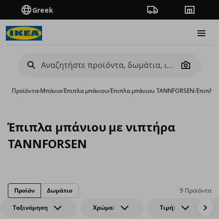
Greek
Πορεία παραγγελίας
Καταστή
Burge
Camera
Προϊόντα
›
Μπάνιο
›
Έπιπλα μπάνιου
›
Έπιπλα μπάνιου TANNFORSEN
›
Έπιπλα 
Έπιπλα μπάνιου με νιπτήρα
TANNFORSEN
Προϊόν
Δωμάτιο
9 Προϊόντα
Ταξινόμηση
Χρώμα:
Τιμή: