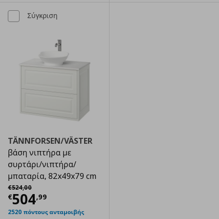
Σύγκριση
TÄNNFORSEN/VÄSTER
βάση νιπτήρα με
συρτάρι/νιπτήρα/
μπαταρία, 82x49x79 cm
Αρχική τιμή
€ 524,00
€
524
,
00
Τρέχουσα τιμή
€ 504,99
504
€
,
99
2520 πόντους ανταμοιβής