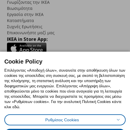
Γνωρίζοντας την IKEA
Βιωσιμότητα
Εργασία στην IKEA
Καταστήματα
Συχνές Ερωτήσεις
Επικοινωνήστε μαζί μας
IKEA in Store App:
Cookie Policy
Follow us:
Επιλέγοντας «Αποδοχή όλων», συναινείτε στην αποθήκευση όλων των
cookies της ιστοσελίδας στη συσκευή σας, με σκοπό τη βελτιστοποίηση
Facebook
Instagram
TikTok
Youtube
Pinterest
Twitter
της πλοήγησης, τη στατιστική ανάλυση και την υποστήριξη των
διαφημιστικών μας ενεργειών. Επιλέγοντας «Απόρριψη όλων»,
αποθηκεύονται μόνο τα cookies που είναι αναγκαία για τη λειτουργία
της ιστοσελίδας. Μπορείτε να διαχειριστείτε τις προτιμήσεις σας μέσω
των «Ρυθμίσεων cookies». Για την αναλυτική Πολιτική Cookies κάντε
κλικ εδώ.
Πολιτική Cookies
Δήλωση ψηφιακής προσβασιμότητας
Ρυθμίσεις Cookies
Ρυθμίσεις cookies
Όροι Χρήσης
Γενική Πολιτική Προσωπικών Δεδομένων