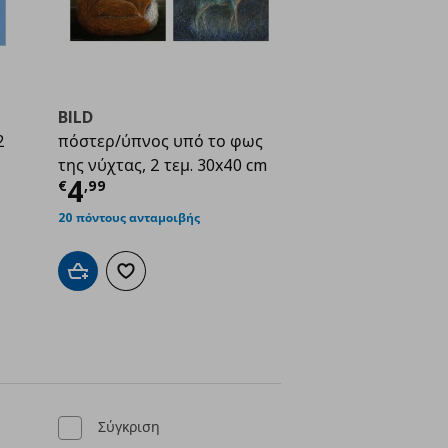
BILD
2
πόστερ/ύπνος υπό το φως
της νύχτας, 2 τεμ. 30x40 cm
ή
€ 4,49
Τρέχουσα τιμή
€ 4,99
4
€
,
99
20 πόντους ανταμοιβής
ένα
Προσθήκη στο καλάθι
Προσθήκη στα αγαπημένα
Σύγκριση