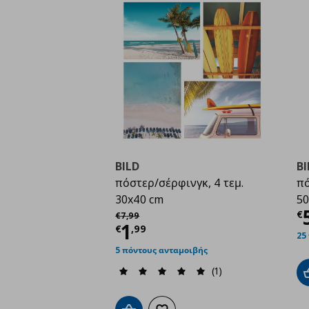
BILD
BI
πόστερ/σέρφινγκ, 4 τεμ.
πό
30x40 cm
50
Τ
Αρχική τιμή
€ 7,99
€
€
7
,
99
Τρέχουσα τιμή
€ 1,9
1
€
,
99
25
5 πόντους ανταμοιβής
(1)