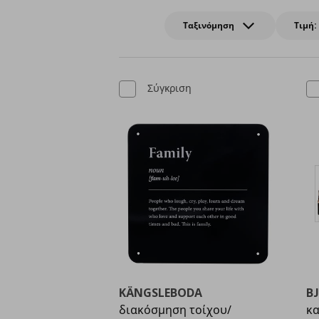
Ταξινόμηση
Τιμή:
Σύγκριση
KÄNGSLEBODA
B
διακόσμηση τοίχου/
κα