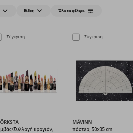
Είδος
Όλα τα φίλτρα
Σύγκριση
Σύγκριση
JÖRKSTA
MÄVINN
μβάς/Συλλογή κραγιόν,
πόστερ, 50x35 cm