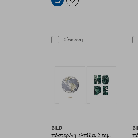
Προσθήκη στο καλάθι
Προσθήκη στα αγαπημένα
Σύγκριση
BILD
BI
πόστερ/γη-ελπίδα, 2 τεμ.
πό