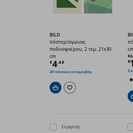
BILD
BI
πόστερ/αγώνας
πό
ποδοσφαίρου, 2 τεμ. 21x30
c
Αρ
cm
€
2
,
Τ
Τρέχουσα τιμή
€ 4,4
4
€
€
,
49
5 
20 πόντους ανταμοιβής
Προσθήκη στο καλάθι
Προσθήκη στα αγαπημένα
Σύγκριση