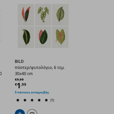
BILD
πόστερ/φυτολόγιο, 6 τεμ.
0
30x40 cm
Αρχική τιμή
€ 9,99
€
9
,
99
Τρέχουσα τιμή
€ 1,99
1
€
,
99
ή
€ 1,99
5 πόντους ανταμοιβής
(1)