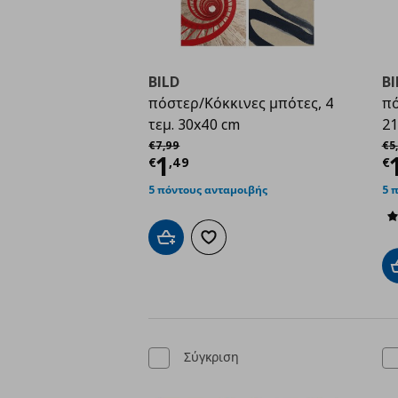
BILD
BI
πόστερ/Κόκκινες μπότες, 4
πό
τεμ. 30x40 cm
21
Αρχική τιμή
€ 7,99
Αρ
€
7
,
99
€
5
,
Τρέχουσα τιμή
€ 1,4
Τ
1
€
,
49
€
5 πόντους ανταμοιβής
5 
Προσθήκη στο καλάθι
Προσθήκη στα αγαπημένα
Σύγκριση