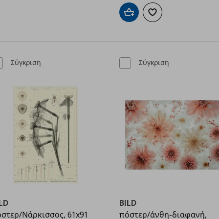
Προσθήκη στο καλάθι
Προσθήκη στα αγαπημ
Σύγκριση
Σύγκριση
LD
BILD
στερ/Νάρκισσος, 61x91
πόστερ/άνθη-διαφανή,