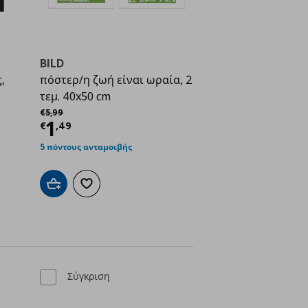
BILD
,
πόστερ/η ζωή είναι ωραία, 2
τεμ. 40x50 cm
Αρχική τιμή
€ 5,99
€
5
,
99
ή
€ 0,99
Τρέχουσα τιμή
€ 1,49
1
€
,
49
5 πόντους ανταμοιβής
Προσθήκη στο καλάθι
Προσθήκη στα αγαπημένα
ένα
Σύγκριση