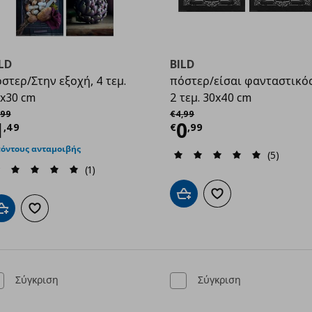
LD
BILD
στερ/Στην εξοχή, 4 τεμ.
πόστερ/είσαι φανταστικός
x30 cm
2 τεμ. 30x40 cm
χική τιμή
€ 5,99
Αρχική τιμή
€ 4,99
99
€
4
,
99
9
ρέχουσα τιμή
€ 1,49
Τρέχουσα τιμ
1
0
,
49
€
,
99
πόντους ανταμοιβής
(5)
(1)
Προσθήκη στο καλάθι
Προσθήκη στα αγαπημ
Προσθήκη στο καλάθι
Προσθήκη στα αγαπημένα
Σύγκριση
Σύγκριση