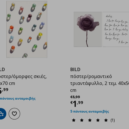
LD
BILD
στερ/όμορφες σκιές,
πόστερ/ρομαντικό
x70 cm
τριαντάφυλλο, 2 τεμ. 40x5
ρέχουσα τιμή
€ 5,99
5
,
99
cm
9
Αρχική τιμή
€ 5,99
€
5
,
99
 πόντους ανταμοιβής
Τρέχουσα τιμ
1
€
,
99
5 πόντους ανταμοιβής
Προσθήκη στο καλάθι
Προσθήκη στα αγαπημένα
(1)