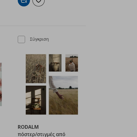
Προσθήκη στο καλάθι
Προσθήκη στα αγαπημένα
ένα
Σύγκριση
RODALM
πόστερ/στιγμές από