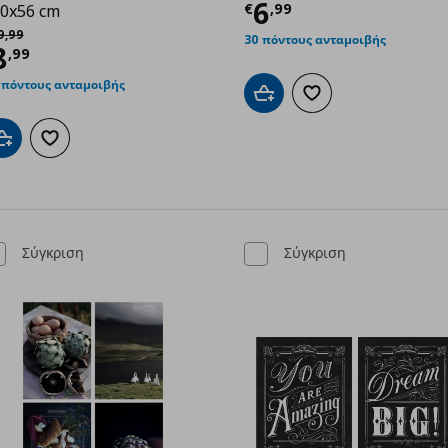
Τρέχουσα τιμ
6
€
,
99
0x56 cm
χική τιμή
€ 19,99
9
,
99
30 πόντους ανταμοιβής
9
ρέχουσα τιμή
€ 8,99
8
,
99
 πόντους ανταμοιβής
Προσθήκη στο καλάθι
Προσθήκη στα αγαπημ
Προσθήκη στο καλάθι
Προσθήκη στα αγαπημένα
Σύγκριση
Σύγκριση