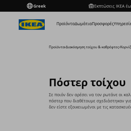
Greek
Εκπτώσεις IKEA έω
Προϊόντα
Δωμάτια
Προσφορές
Υπηρεσί
Προϊόντα
›
Διακόσμηση τοίχου & καθρέφτες
›
Κορνίζ
Πόστερ τοίχου
Σε ποιόν δεν αρέσει να τον ρωτάνε οι κα
πόστερ που διαθέτουμε σχεδιάστηκαν για
δεν είστε εξοικειωμένοι με τις κατασκευέ