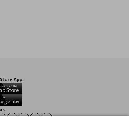
 Store App:
us:
ook
Instagram
TikTok
Youtube
Pinterest
Twitter