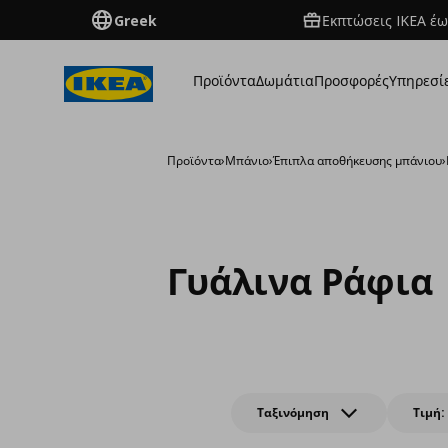
Greek
Εκπτώσεις IKEA έω
Προϊόντα
Δωμάτια
Προσφορές
Υπηρεσί
Προϊόντα
›
Μπάνιο
›
Έπιπλα αποθήκευσης μπάνιου
›
Γυάλινα Ράφια
Ταξινόμηση
Τιμή: