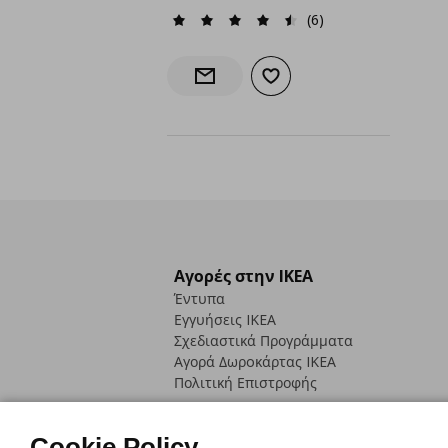
(6)
Προσθήκη στα αγαπημένα
Ενημέρωση διαθεσιμότητας
Αγορές στην IKEA
Έντυπα
Εγγυήσεις IKEA
Σχεδιαστικά Προγράμματα
Αγορά Δωρoκάρτας IKEA
Πολιτική Επιστροφής
Cookie Policy