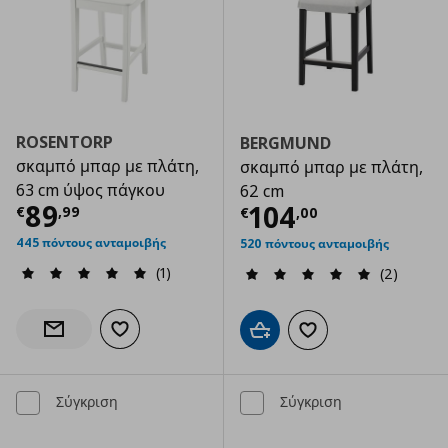
ROSENTORP
BERGMUND
σκαμπό μπαρ με πλάτη,
σκαμπό μπαρ με πλάτη,
63 cm ύψος πάγκου
62 cm
Τρέχουσα τιμή
€ 89,99
89
Τρέχουσα τιμ
104
€
,
99
€
,
00
445 πόντους ανταμοιβής
520 πόντους ανταμοιβής
(1)
(2)
Προσθήκη στα αγαπημένα
Ενημέρωση διαθεσιμότητας
Προσθήκη στο καλάθι
Προσθήκη στα αγαπημ
Σύγκριση
Σύγκριση