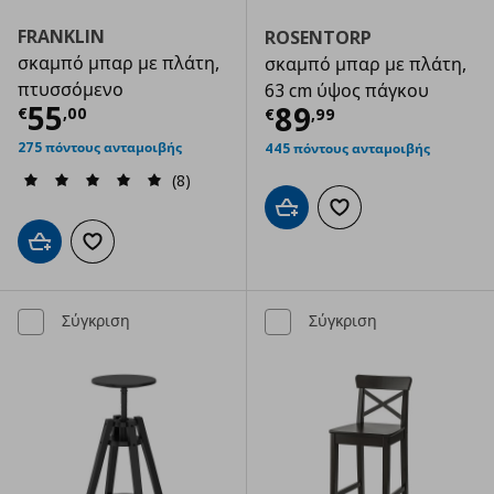
FRANKLIN
ROSENTORP
σκαμπό μπαρ με πλάτη,
σκαμπό μπαρ με πλάτη,
πτυσσόμενο
63 cm ύψος πάγκου
Τρέχουσα τιμή
€ 55,00
55
Τρέχουσα τιμ
89
€
,
00
€
,
99
275 πόντους ανταμοιβής
445 πόντους ανταμοιβής
(8)
Προσθήκη στο καλάθι
Προσθήκη στα αγαπημ
Προσθήκη στο καλάθι
Προσθήκη στα αγαπημένα
Σύγκριση
Σύγκριση