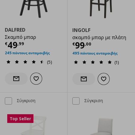
DALFRED
INGOLF
Σκαμπό μπαρ
σκαμπό μπαρ με πλάτη
Τρέχουσα τιμή
€ 49,99
49
Τρέχουσα τιμ
99
€
,
99
€
,
00
245 πόντους ανταμοιβής
495 πόντους ανταμοιβής
(5)
(1)
Προσθήκη στα αγαπημένα
Ενημέρωση διαθεσιμότητας
Προσθήκη στα α
Ενημέρωση διαθεσιμότητας
Σύγκριση
Σύγκριση
Top Seller