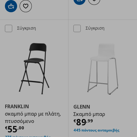
Προσθήκη στο καλάθι
Προσθήκη στα αγαπημ
Προσθήκη στο καλάθι
Προσθήκη στα αγαπημένα
Σύγκριση
Σύγκριση
FRANKLIN
GLENN
σκαμπό μπαρ με πλάτη,
Σκαμπό μπαρ
Τρέχουσα τιμ
89
€
,
99
πτυσσόμενο
Τρέχουσα τιμή
€ 55,00
55
€
,
00
445 πόντους ανταμοιβής