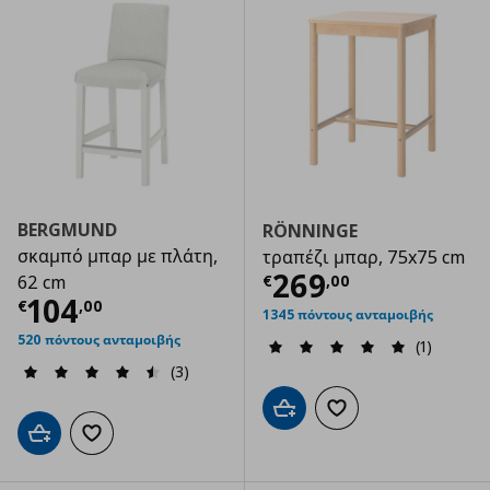
BERGMUND
RÖNNINGE
σκαμπό μπαρ με πλάτη,
τραπέζι μπαρ, 75x75 cm
Τρέχουσα τιμ
269
€
,
00
62 cm
Τρέχουσα τιμή
€ 104,00
104
€
,
00
1345 πόντους ανταμοιβής
520 πόντους ανταμοιβής
(1)
(3)
Προσθήκη στο καλάθι
Προσθήκη στα αγαπημ
Προσθήκη στο καλάθι
Προσθήκη στα αγαπημένα