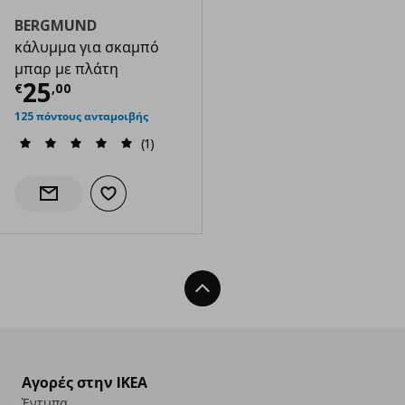
BERGMUND
κάλυμμα για σκαμπό
μπαρ με πλάτη
Τρέχουσα τιμή
€ 25,00
25
€
,
00
125 πόντους ανταμοιβής
(1)
Προσθήκη στα αγαπημένα
Ενημέρωση διαθεσιμότητας
Back To Top
Αγορές στην IKEA
Έντυπα