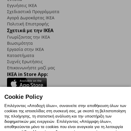
Εγγυήσεις IKEA
Σχεδιαστικά Προγράμματα
Αγορά Δωρoκάρτας IKEA
Πολιτική Επιστροφής
Σχετικά με την IKEA
Γνωρίζοντας την IKEA
Βιωσιμότητα
Εργασία στην IKEA
Καταστήματα
Συχνές Ερωτήσεις
Επικοινωνήστε μαζί μας
IKEA in Store App:
Cookie Policy
Follow us:
Επιλέγοντας «Αποδοχή όλων», συναινείτε στην αποθήκευση όλων των
cookies της ιστοσελίδας στη συσκευή σας, με σκοπό τη βελτιστοποίηση
Facebook
Instagram
TikTok
Youtube
Pinterest
Twitter
της πλοήγησης, τη στατιστική ανάλυση και την υποστήριξη των
διαφημιστικών μας ενεργειών. Επιλέγοντας «Απόρριψη όλων»,
αποθηκεύονται μόνο τα cookies που είναι αναγκαία για τη λειτουργία