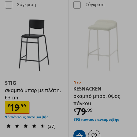
Σύγκριση
Σύγκριση
STIG
Νέο
KESNACKEN
σκαμπό μπαρ με πλάτη,
σκαμπό μπαρ, ύψος
63 cm
πάγκου
Τρέχουσα τιμή
€ 19,99
19
€
,
99
Τρέχουσα τιμ
79
€
,
99
95 πόντους ανταμοιβής
395 πόντους ανταμοιβής
(37)