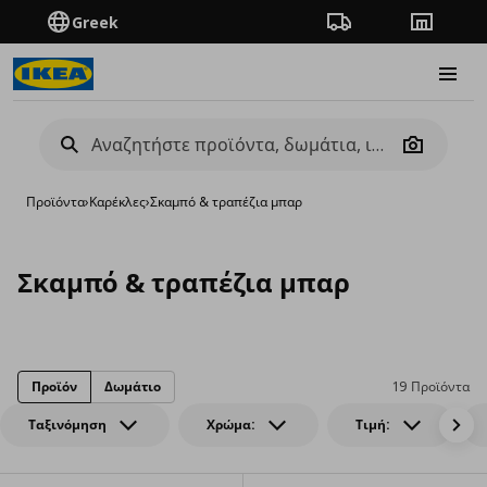
Greek
Πορεία παραγγελίας
Καταστή
Burge
Camera
Προϊόντα
›
Καρέκλες
›
Σκαμπό & τραπέζια μπαρ
Σκαμπό & τραπέζια μπαρ
Προϊόν
Δωμάτιο
19 Προϊόντα
Ταξινόμηση
Χρώμα:
Τιμή: