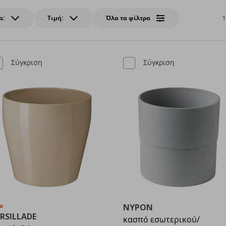
α:
Τιμή:
Όλα τα φίλτρα
1
Σύγκριση
Σύγκριση
ο
NYPON
RSILLADE
κασπό εσωτερικού/