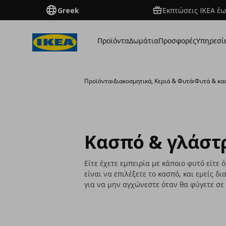
Greek
Εκπτώσεις IKEA έω
Προϊόντα
Δωμάτια
Προσφορές
Υπηρεσί
Προϊόντα
›
Διακοσμητικά, Κεριά & Φυτά
›
Φυτά & κα
Κασπό & γλάστ
Είτε έχετε εμπειρία με κάποιο φυτό είτε 
είναι να επιλέξετε το κασπό, και εμείς 
για να μην αγχώνεστε όταν θα φύγετε σε 