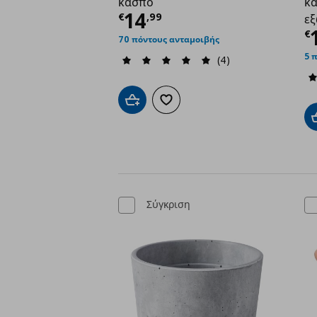
κασπό
κα
Τρέχουσα τιμή
€ 14,
14
€
,
99
εξ
Τ
€
70 πόντους ανταμοιβής
5 
(4)
Προσθήκη στο καλάθι
Προσθήκη στα αγαπημένα
Σύγκριση