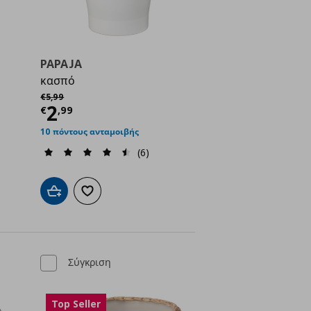
PAPAJA
κασπό
ή
€ 4,99
Αρχική τιμή
€ 5,99
€
5
,
99
Τρέχουσα τιμή
€ 2,99
2
€
,
99
10 πόντους ανταμοιβής
(6)
ένα
Προσθήκη στο καλάθι
Προσθήκη στα αγαπημένα
Σύγκριση
Top Seller