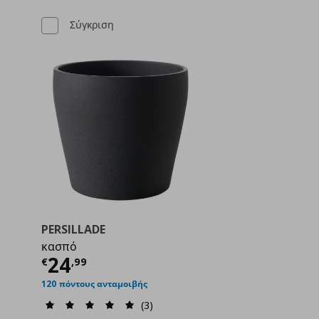
Σύγκριση
PERSILLADE
κασπό
ή
€ 4,99
Τρέχουσα τιμή
€ 24,99
24
€
,
99
120 πόντους ανταμοιβής
(3)