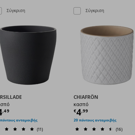
Σύγκριση
Σύγκριση
RSILLADE
CHIAFRÖN
ασπό
κασπό
9
ρέχουσα τιμή
€ 4,49
Τρέχουσα τιμ
4
4
,
49
€
,
99
 πόντους ανταμοιβής
20 πόντους ανταμοιβής
(11)
(16)