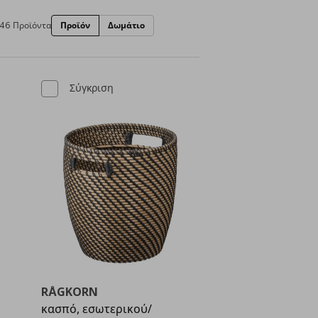
46 Προϊόντα
Προϊόν
Δωμάτιο
Σύγκριση
RÅGKORN
κασπό, εσωτερικού/