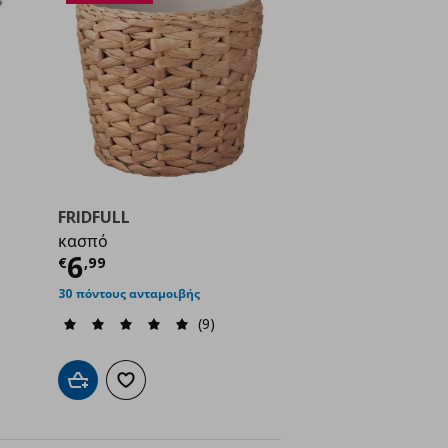
FRIDFULL
κασπό
ή
€ 0,89
Τρέχουσα τιμή
€ 6,99
6
€
,
99
30 πόντους ανταμοιβής
(9)
ένα
Προσθήκη στο καλάθι
Προσθήκη στα αγαπημένα