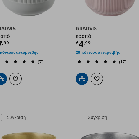
RADVIS
GRADVIS
ασπό
κασπό
9
ρέχουσα τιμή
€ 7,99
Τρέχουσα τιμ
7
4
,
99
€
,
99
 πόντους ανταμοιβής
20 πόντους ανταμοιβής
(7)
(17)
Προσθήκη στο καλάθι
Προσθήκη στα αγαπημένα
Προσθήκη στο καλάθι
Προσθήκη στα αγαπημ
Σύγκριση
Σύγκριση