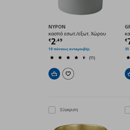
NYPON
G
κασπό εσωτ./εξωτ. Χώρου
κ
Τρέχουσα τιμή
€ 2,4
Τ
2
€
,
49
€
10 πόντους ανταμοιβής
35
(11)
Προσθήκη στο καλάθι
Προσθήκη στα αγαπημένα
Σύγκριση