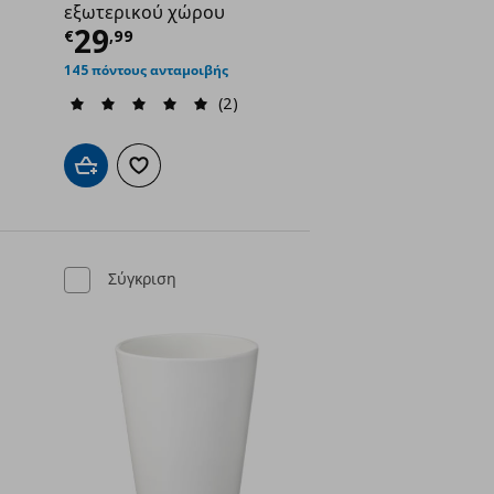
εξωτερικού χώρου
ή
€ 8,99
Τρέχουσα τιμή
€ 29,99
29
€
,
99
145 πόντους ανταμοιβής
(2)
ένα
Προσθήκη στο καλάθι
Προσθήκη στα αγαπημένα
Σύγκριση